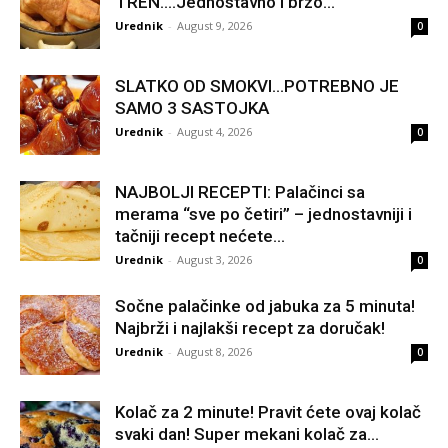
TREN….Jednostavno i brzo…
Urednik
-
August 9, 2026
0
SLATKO OD SMOKVI…POTREBNO JE
SAMO 3 SASTOJKA
Urednik
-
August 4, 2026
0
NAJBOLJI RECEPTI: Palačinci sa
merama “sve po četiri” – jednostavniji i
tačniji recept nećete...
Urednik
-
August 3, 2026
0
Sočne palačinke od jabuka za 5 minuta!
Najbrži i najlakši recept za doručak!
Urednik
-
August 8, 2026
0
Kolač za 2 minute! Pravit ćete ovaj kolač
svaki dan! Super mekani kolač za...