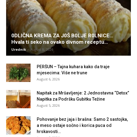
0DLIČNA KREMA ZA J0Š B0LJE R0LNICE…
Hvala ti seko na ovako divnom receptu…
Urednik
-
August 8, 2026
PERŠUN – Tajna kuhara kako da traje
mjesecima: Više ne trune
August 6, 2026
Napitak za Mršavljenje: 2 Jednostavna “Detox”
Napitka za Podršku Gubitku Težine
August 5, 2026
Pohovanje bez jaja i brašna: Samo 2 sastojka,
a meso ostaje sočno i korica puca od
hrskavosti…