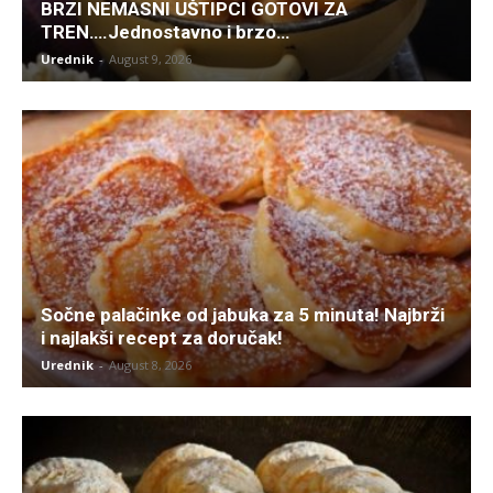
BRZI NEMASNI UŠTIPCI GOTOVI ZA
TREN….Jednostavno i brzo…
Urednik
-
August 9, 2026
Sočne palačinke od jabuka za 5 minuta! Najbrži
i najlakši recept za doručak!
Urednik
-
August 8, 2026