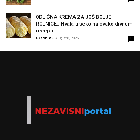
0DLIČNA KREMA ZA J0Š B0LJE
R0LNICE…Hvala ti seko na ovako divnom
receptu…
Urednik
-
August 8, 2026
0