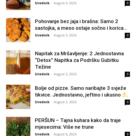
Urednik
-
August 4, 2026
0
Pohovanje bez jaja i brašna: Samo 2
sastojka, a meso ostaje sočno i korica...
Urednik
-
August 5, 2026
0
Napitak za Mršavljenje: 2 Jednostavna
“Detox” Napitka za Podršku Gubitku
Težine
Urednik
-
August 5, 2026
0
Bolje od pizze. Samo naribajte 3 svježe
tikvice. Jednostavno, jeftino i ukusno
.
Urednik
-
August 3, 2026
0
PERŠUN – Tajna kuhara kako da traje
mjesecima: Više ne trune
Urednik
-
August 6, 2026
0