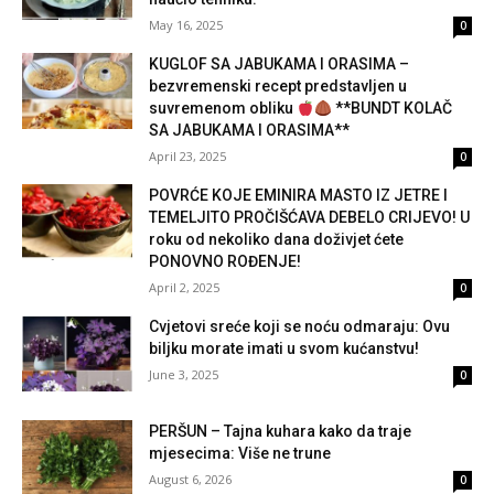
May 16, 2025
0
KUGLOF SA JABUKAMA I ORASIMA –
bezvremenski recept predstavljen u
suvremenom obliku
**BUNDT KOLAČ
SA JABUKAMA I ORASIMA**
April 23, 2025
0
POVRĆE KOJE EMINIRA MASTO IZ JETRE I
TEMELJITO PROČIŠĆAVA DEBELO CRIJEVO! U
roku od nekoliko dana doživjet ćete
PONOVNO ROĐENJE!
April 2, 2025
0
Cvjetovi sreće koji se noću odmaraju: Ovu
biljku morate imati u svom kućanstvu!
June 3, 2025
0
PERŠUN – Tajna kuhara kako da traje
mjesecima: Više ne trune
August 6, 2026
0