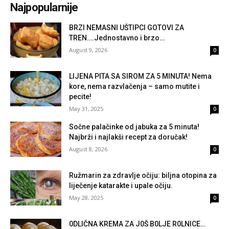
Najpopularnije
BRZI NEMASNI UŠTIPCI GOTOVI ZA
TREN….Jednostavno i brzo…
August 9, 2026
0
LIJENA PITA SA SIROM ZA 5 MINUTA! Nema
kore, nema razvlačenja – samo mutite i
pecite!
May 31, 2025
0
Sočne palačinke od jabuka za 5 minuta!
Najbrži i najlakši recept za doručak!
August 8, 2026
0
Ružmarin za zdravlje očiju: biljna otopina za
liječenje katarakte i upale očiju.
May 28, 2025
0
0DLIČNA KREMA ZA J0Š B0LJE R0LNICE…