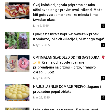
Ovaj kolač od jagoda priprema se tako
učinkovito da ga pravim svaki vikend. Može
biti gotov za samo nekoliko minuta i ima
izvrstan okus.
June 2, 2025
0
Ljubičasta mrtva kopriva: Saveznik protiv
tromboze, loše cirkulacije i još mnogo toga!
May 15, 2025
0
OPTIMALAN SLADOLED OD TRI SASTOJKA!
Krema od jagode i banane
pripremljena na brzinu – brzo, hranjivo i
okrepljujuće!
May 14, 2025
0
NAJUSLASNIJE DOMAĆE PECIVO…lagano i
prozračno poput oblaka
May 25, 2025
0
Lako pripremljen u samo 15 minuta, ovaj