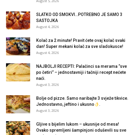
August 5, 2026
SLATKO OD SMOKVI…POTREBNO JE SAMO 3
SASTOJKA
August 4, 2026
Kolač za 2 minute! Pravit ćete ovaj kolač svaki
dan! Super mekani kolač za sve sladokusce!
August 4, 2026
NAJBOLJI RECEPTI: Palačinci sa merama “sve
po četiri” – jednostavniji i tačniji recept nećete
naći.
August 3, 2026
Bolje od pizze. Samo naribajte 3 svježe tikvice.
Jednostavno, jeftino i ukusno
.
August 3, 2026
Gljive s bijelim lukom – ukusnije od mesa!
Ovako spremljeni šampinjoni oduševili su sve