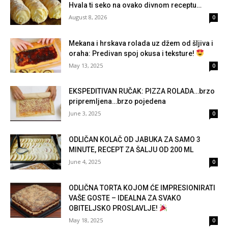
Hvala ti seko na ovako divnom receptu…
August 8, 2026
0
Mekana i hrskava rolada uz džem od šljiva i
oraha: Predivan spoj okusa i teksture!
May 13, 2025
0
EKSPEDITIVAN RUČAK: PIZZA ROLADA…brzo
pripremljena…brzo pojedena
June 3, 2025
0
ODLIČAN KOLAČ OD JABUKA ZA SAMO 3
MINUTE, RECEPT ZA ŠALJU OD 200 ML
June 4, 2025
0
ODLIČNA TORTA KOJOM ĆE IMPRESIONIRATI
VAŠE GOSTE – IDEALNA ZA SVAKO
OBITELJSKO PROSLAVLJE!
May 18, 2025
0