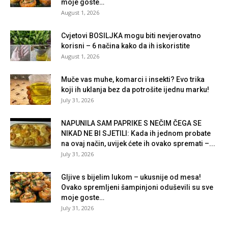
moje goste…
August 1, 2026
Cvjetovi BOSILJKA mogu biti nevjerovatno
korisni – 6 načina kako da ih iskoristite
August 1, 2026
Muče vas muhe, komarci i insekti? Evo trika
koji ih uklanja bez da potrošite ijednu marku!
July 31, 2026
NAPUNILA SAM PAPRIKE S NEČIM ČEGA SE
NIKAD NE BI SJETILI: Kada ih jednom probate
na ovaj način, uvijek ćete ih ovako spremati –...
July 31, 2026
Gljive s bijelim lukom – ukusnije od mesa!
Ovako spremljeni šampinjoni oduševili su sve
moje goste…
July 31, 2026