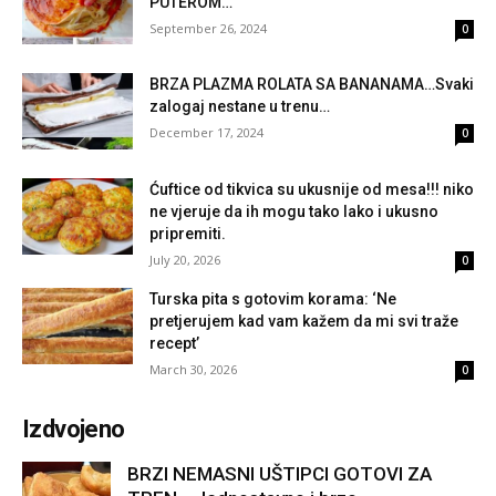
PUTEROM…
September 26, 2024
0
BRZA PLAZMA ROLATA SA BANANAMA…Svaki
zalogaj nestane u trenu…
December 17, 2024
0
Ćuftice od tikvica su ukusnije od mesa!!! niko
ne vjeruje da ih mogu tako lako i ukusno
pripremiti.
July 20, 2026
0
Turska pita s gotovim korama: ‘Ne
pretjerujem kad vam kažem da mi svi traže
recept’
March 30, 2026
0
Izdvojeno
BRZI NEMASNI UŠTIPCI GOTOVI ZA