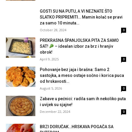
GOSTI SU NA PUTU, A VI NEZNATE ŠTO
SLATKO PRIPREMITI… Mamin kolač se pravi
za samo 10 minuta…
October 28, 2024
0
PREKRASNA ŠPANJOLSKA PITA ZA SAMO
SAT!
– idealan izbor za brz i hranjiv
obrok!
April 9, 2025
0
Pohovanje bez jaja i brašna: Samo 2
sastojka, a meso ostaje sočno i korica puca
od hrskavosti…
August 5, 2026
0
Zabave u pećnici: radila sam ih nekoliko puta
i uvijek su sjajne!
December 22, 2024
0
BRZI DORUČAK…HRSKAVA POGAČA SA