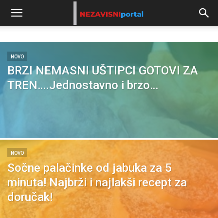
NOVO
BRZI NEMASNI UŠTIPCI GOTOVI ZA
TREN….Jednostavno i brzo…
NOVO
Sočne palačinke od jabuka za 5
minuta! Najbrži i najlakši recept za
doručak!