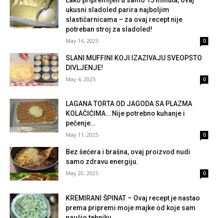
ukusni sladoled parira najboljim
slastičarnicama – za ovaj recept nije
potreban stroj za sladoled!
May 16, 2025
0
SLANI MUFFINI KOJI IZAZIVAJU SVEOPSTO
DIVLJENJE!
May 4, 2025
0
LAGANA TORTA OD JAGODA SA PLAZMA
KOLAČIĆIMA… Nije potrebno kuhanje i
pečenje…
May 11, 2025
0
Bez šećera i brašna, ovaj proizvod nudi
samo zdravu energiju.
May 20, 2025
0
KREMIRANI ŠPINAT – Ovaj recept je nastao
prema pripremi moje majke od koje sam
naučio tehniku.