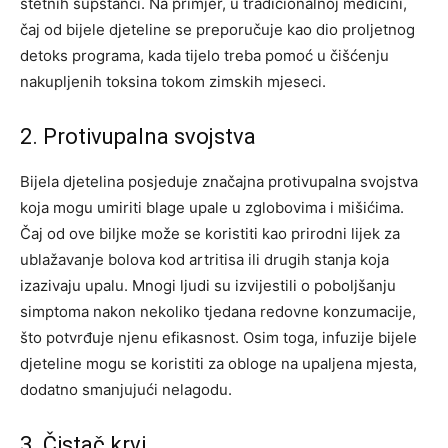
štetnih supstanci. Na primjer, u tradicionalnoj medicini,
čaj od bijele djeteline se preporučuje kao dio proljetnog
detoks programa, kada tijelo treba pomoć u čišćenju
nakupljenih toksina tokom zimskih mjeseci.
2. Protivupalna svojstva
Bijela djetelina posjeduje značajna protivupalna svojstva
koja mogu umiriti blage upale u zglobovima i mišićima.
Čaj od ove biljke može se koristiti kao prirodni lijek za
ublažavanje bolova kod artritisa ili drugih stanja koja
izazivaju upalu. Mnogi ljudi su izvijestili o poboljšanju
simptoma nakon nekoliko tjedana redovne konzumacije,
što potvrđuje njenu efikasnost. Osim toga, infuzije bijele
djeteline mogu se koristiti za obloge na upaljena mjesta,
dodatno smanjujući nelagodu.
3. Čistač krvi