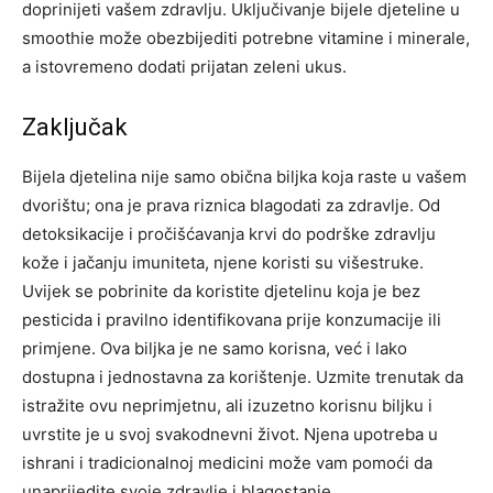
doprinijeti vašem zdravlju.
Uključivanje bijele djeteline u
smoothie može obezbijediti potrebne vitamine i minerale,
a istovremeno dodati prijatan zeleni ukus.
Zaključak
Bijela djetelina nije samo obična biljka koja raste u vašem
dvorištu; ona je prava riznica blagodati za zdravlje. Od
detoksikacije i pročišćavanja krvi do podrške zdravlju
kože i jačanju imuniteta, njene koristi su višestruke.
Uvijek se pobrinite da koristite djetelinu koja je bez
pesticida i pravilno identifikovana prije konzumacije ili
primjene. Ova biljka je ne samo korisna, već i lako
dostupna i jednostavna za korištenje. Uzmite trenutak da
istražite ovu neprimjetnu, ali izuzetno korisnu biljku i
uvrstite je u svoj svakodnevni život.
Njena upotreba u
ishrani i tradicionalnoj medicini može vam pomoći da
unaprijedite svoje zdravlje i blagostanje.