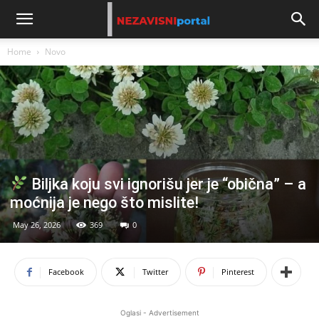
Home
Novo
Biljka koju svi ignorišu jer je “obična” – a
moćnija je nego što mislite!
May 26, 2026
369
0
Facebook
Twitter
Pinterest
Oglasi - Advertisement