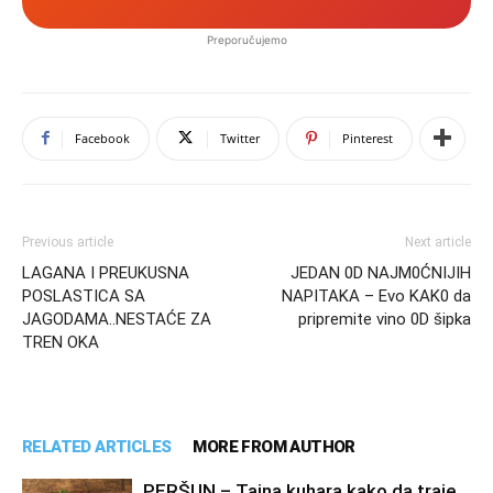
Preporučujemo
Facebook
Twitter
Pinterest
Previous article
Next article
LAGANA I PREUKUSNA
JEDAN 0D NAJM0ĆNIJIH
POSLASTICA SA
NAPITAKA – Evo KAK0 da
JAGODAMA..NESTAĆE ZA
pripremite vino 0D šipka
TREN OKA
RELATED ARTICLES
MORE FROM AUTHOR
PERŠUN – Tajna kuhara kako da traje