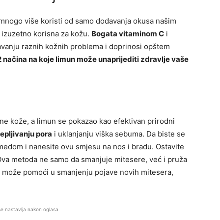
ma mnogo više koristi od samo dodavanja okusa našim
e izuzetno korisna za kožu.
Bogata vitaminom C
i
vanju raznih kožnih problema i doprinosi opštem
2 načina na koje limun može unaprijediti zdravlje vaše
e kože, a limun se pokazao kao efektivan prirodni
epljivanju pora
i uklanjanju viška sebuma. Da biste se
s medom i nanesite ovu smjesu na nos i bradu. Ostavite
 Ova metoda ne samo da smanjuje mitesere, već i pruža
a može pomoći u smanjenju pojave novih mitesera,
se nastavlja nakon oglasa