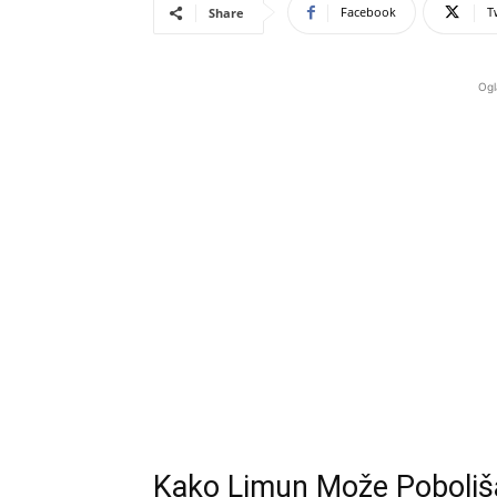
Facebook
T
Share
Ogl
Kako Limun Može Poboljša