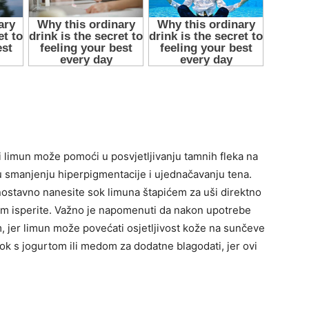
li limun može pomoći u posvjetljivanju tamnih fleka na
 u smanjenju hiperpigmentacije i ujednačavanju tena.
dnostavno nanesite sok limuna štapićem za uši direktno
atim isperite. Važno je napomenuti da nakon upotrebe
 jer limun može povećati osjetljivost kože na sunčeve
k s jogurtom ili medom za dodatne blagodati, jer ovi