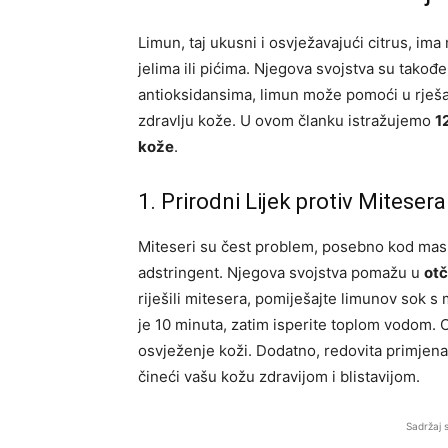
Limun, taj ukusni i osvježavajući citrus, i
jelima ili pićima. Njegova svojstva su takođ
antioksidansima, limun može pomoći u rješa
zdravlju kože. U ovom članku istražujemo
1
kože
.
1. Prirodni Lijek protiv Mitesera
Miteseri su čest problem, posebno kod masn
adstringent. Njegova svojstva pomažu u
otč
riješili mitesera, pomiješajte limunov sok 
je 10 minuta, zatim isperite toplom vodom.
osvježenje koži. Dodatno, redovita primjen
čineći vašu kožu zdravijom i blistavijom.
Sadržaj 