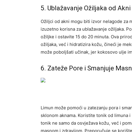
5. Ublažavanje Ožiljaka od Akni
Ožiljci od akni mogu biti izvor nelagode za 
izuzetno korisna za ublažavanje ožiljaka. P
ožiljke i ostavite 15 do 20 minuta.
Ova priro
ožiljaka, već i hidratizira kožu, čineći je 
može poboljšati učinak, jer kokosovo ulje i
6. Zateže Pore i Smanjuje Mas
Limun može pomoći u zatezanju pora i sman
sklonom aknama. Koristite tonik od limuna i
tonik ne samo da osvježava kožu, već i pom
masnom i zdravijom. Preporučuje se korište