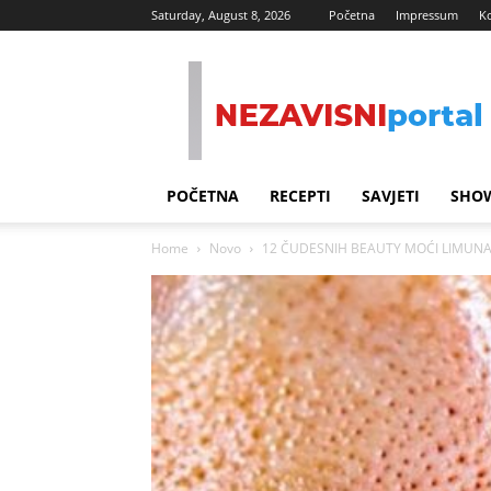
Saturday, August 8, 2026
Početna
Impressum
K
Nezavisni
Portal
POČETNA
RECEPTI
SAVJETI
SHOW
Home
Novo
12 ČUDESNIH BEAUTY MOĆI LIMUN