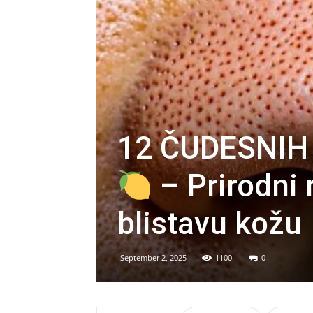
12 ČUDESNIH
– Prirodni 
blistavu kožu
September 2, 2025
1100
0