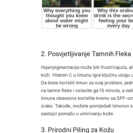
2. Posvjetljivanje Tamnih Fleka
Hiperpigmentacija može biti frustrirajuća, a
koži. Vitamin C u limunu igra ključnu ulogu
Da biste koristili limun za ovaj problem, je
na tamne fleke i ostavite ga 15 minuta, a z
limuna obavezno koristite kremu sa SPF-om,
zrake. Takođe, možete pomiješati limunov so
sastojci pomažu u umirivanju kože.
3. Prirodni Piling za Kožu