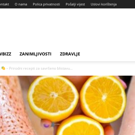
ontakt
O nama
Polica privatnosti
Pošalji vijest
Uslovi korištenja
BIZZ
ZANIMLJIVOSTI
ZDRAVLJE
A
– Prirodni recepti za savršeno blistavu...