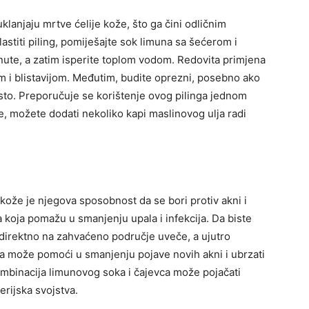
klanjaju mrtve ćelije kože, što ga čini odličnim
lastiti piling, pomiješajte sok limuna sa šećerom i
nute, a zatim isperite toplom vodom. Redovita primjena
m i blistavijom.
Međutim, budite oprezni, posebno ako
često. Preporučuje se korištenje ovog pilinga jednom
đe, možete dodati nekoliko kapi maslinovog ulja radi
kože je njegova sposobnost da se bori protiv akni i
a koja pomažu u smanjenju upala i infekcija. Da biste
a direktno na zahvaćeno područje uveče, a ujutro
a može pomoći u smanjenju pojave novih akni i ubrzati
ombinacija limunovog soka i čajevca može pojačati
erijska svojstva.