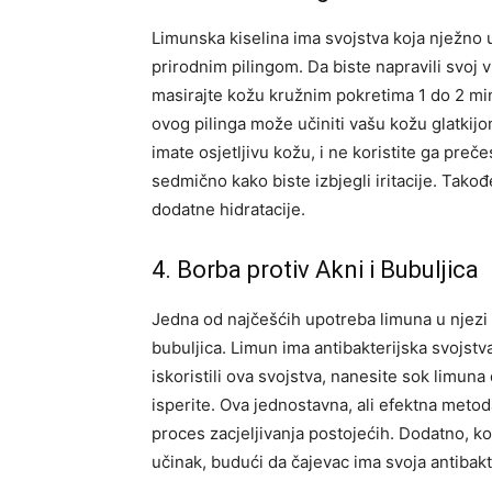
Limunska kiselina ima svojstva koja nježno u
prirodnim pilingom. Da biste napravili svoj v
masirajte kožu kružnim pokretima 1 do 2 mi
ovog pilinga može učiniti vašu kožu glatkijo
imate osjetljivu kožu, i ne koristite ga pre
sedmično kako biste izbjegli iritacije. Tako
dodatne hidratacije.
4. Borba protiv Akni i Bubuljica
Jedna od najčešćih upotreba limuna u njezi 
bubuljica. Limun ima antibakterijska svojstv
iskoristili ova svojstva, nanesite sok limun
isperite.
Ova jednostavna, ali efektna metod
proces zacjeljivanja postojećih. Dodatno, k
učinak, budući da čajevac ima svoja antibakt