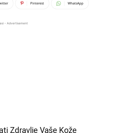
witter
Pinterest
WhatsApp
asi - Advertisement
ti Zdravlje Vaše Kože