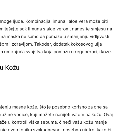
mnoge ljude. Kombinacija limuna i aloe vera može biti
omiješajte sok limuna s aloe verom, nanesite smjesu na
dna maska ne samo da pomaže u smanjenju vidljivosti
mekšom i zdravijom. Također, dodatak kokosovog ulja
ma umirujuća svojstva koja pomažu u regeneraciji kože.
nu Kožu
jenju masne kože, što je posebno korisno za one sa
 ružine vodice, koji možete nanijeti vatom na kožu.
Ovaj
aže u kontroli viška sebuma, čineći vašu kožu manje
nje ovog tonika svakodnevno, posebno ujutro, kako bi