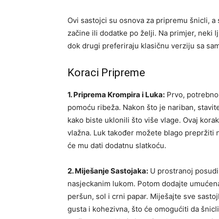
Ovi sastojci su osnova za pripremu šnicli, a
začine ili dodatke po želji. Na primjer, neki 
dok drugi preferiraju klasičnu verziju sa s
Koraci Pripreme
1. Priprema Krompira i Luka:
Prvo, potrebno 
pomoću ribeža. Nakon što je nariban, stavite
kako biste uklonili što više vlage. Ovaj korak
vlažna. Luk također možete blago prepržiti 
će mu dati dodatnu slatkoću.
2. Miješanje Sastojaka:
U prostranoj posudi 
nasjeckanim lukom. Potom dodajte umućena ja
peršun, sol i crni papar. Miješajte sve sasto
gusta i kohezivna, što će omogućiti da šnicl