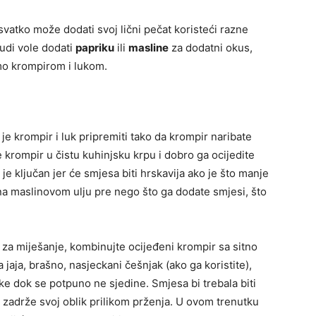
 svatko može dodati svoj lični pečat koristeći razne
ljudi vole dodati
papriku
ili
masline
za dodatni okus,
amo krompirom i lukom.
je krompir i luk pripremiti tako da krompir naribate
 krompir u čistu kuhinjsku krpu i dobro ga ocijedite
 je ključan jer će smjesa biti hrskavija ako je što manje
na maslinovom ulju pre nego što ga dodate smjesi, što
za miješanje, kombinujte ocijeđeni krompir sa sitno
ja, brašno, nasjeckani češnjak (ako ga koristite),
jke dok se potpuno ne sjedine. Smjesa bi trebala biti
i zadrže svoj oblik prilikom prženja. U ovom trenutku