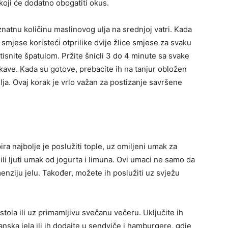
, koji će dodatno obogatiti okus.
 znatnu količinu maslinovog ulja na srednjoj vatri. Kada
d smjese koristeći otprilike dvije žlice smjese za svaku
ritisnite špatulom. Pržite šnicli 3 do 4 minute sa svake
skave. Kada su gotove, prebacite ih na tanjur obložen
lja. Ovaj korak je vrlo važan za postizanje savršene
a najbolje je poslužiti tople, uz omiljeni umak za
li ljuti umak od jogurta i limuna. Ovi umaci ne samo da
enziju jelu. Također, možete ih poslužiti uz svježu
tola ili uz primamljivu svečanu večeru. Uključite ih
anska jela ili ih dodajte u sendviče i hamburgere, gdje