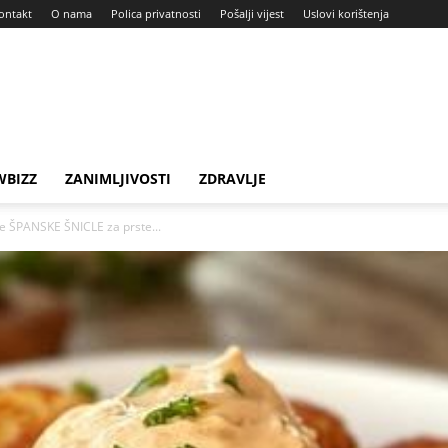
ontakt
O nama
Polica privatnosti
Pošalji vijest
Uslovi korištenja
BIZZ
ZANIMLJIVOSTI
ZDRAVLJE
te ŠPANSKE ŠNICLE za prste...