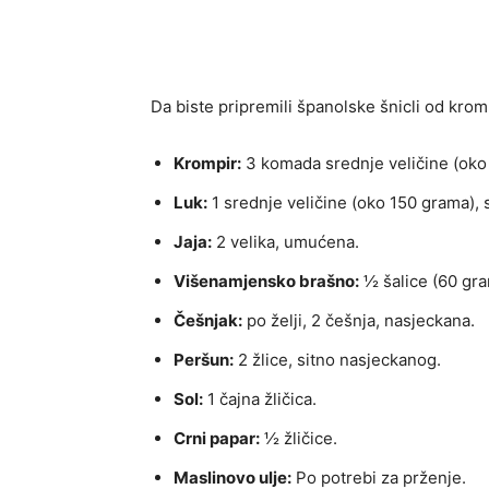
Da biste pripremili španolske šnicli od krom
Krompir:
3 komada srednje veličine (oko 
Luk:
1 srednje veličine (oko 150 grama), 
Jaja:
2 velika, umućena.
Višenamjensko brašno:
½ šalice (60 gra
Češnjak:
po želji, 2 češnja, nasjeckana.
Peršun:
2 žlice, sitno nasjeckanog.
Sol:
1 čajna žličica.
Crni papar:
½ žličice.
Maslinovo ulje:
Po potrebi za prženje.