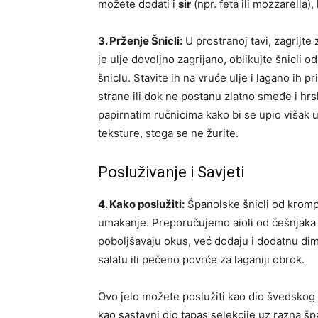
možete dodati i
sir
(npr. feta ili mozzarella)
3. Prženje Šnicli:
U prostranoj tavi, zagrijte
je ulje dovoljno zagrijano, oblikujte šnicli o
šniclu. Stavite ih na vruće ulje i lagano ih p
strane ili dok ne postanu zlatno smeđe i hr
papirnatim ručnicima kako bi se upio višak u
teksture, stoga se ne žurite.
Posluživanje i Savjeti
4. Kako poslužiti:
Španolske šnicli od krompir
umakanje. Preporučujemo aioli od češnjaka i
poboljšavaju okus, već dodaju i dodatnu dim
salatu ili pečeno povrće za laganiji obrok.
Ovo jelo možete poslužiti kao dio švedskog s
kao sastavni dio tapas selekcije uz razna šp