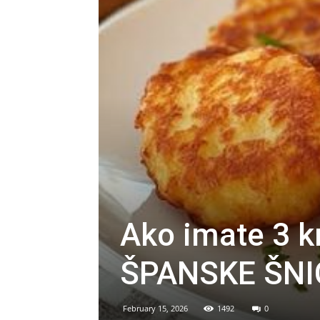
Ako imate 3 kr
ŠPANSKE ŠNICL
February 15, 2026
1492
0