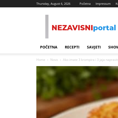
Thursday, August 6, 2026
Početna
Impressum
K
Nezavisni
Portal
POČETNA
RECEPTI
SAVJETI
SHOW
Home
Novo
Ako imate 3 krompira i 3 jaja napravi