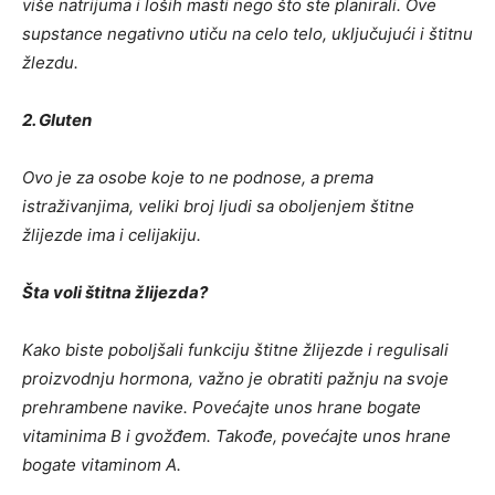
više natrijuma i loših masti nego što ste planirali. Ove
supstance negativno utiču na celo telo, uključujući i štitnu
žlezdu.
2. Gluten
Ovo je za osobe koje to ne podnose, a prema
istraživanjima, veliki broj ljudi sa oboljenjem štitne
žlijezde ima i celijakiju.
Šta voli štitna žlijezda?
Kako biste poboljšali funkciju štitne žlijezde i regulisali
proizvodnju hormona, važno je obratiti pažnju na svoje
prehrambene navike. Povećajte unos hrane bogate
vitaminima B i gvožđem. Takođe, povećajte unos hrane
bogate vitaminom A.