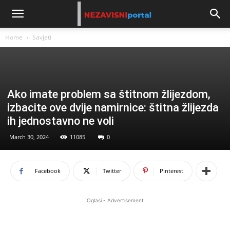
Home
Savjeti
Ako imate problem sa štitnom žlijezdom,
izbacite ove dvije namirnice: štitna žlijezda
ih jednostavno ne voli
March 30, 2024
11085
0
Facebook
Twitter
Pinterest
Oglasi - Advertisement