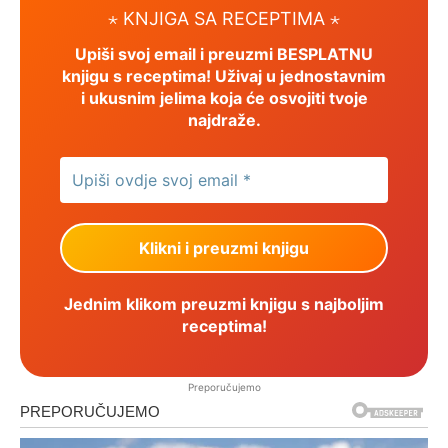
⋆ KNJIGA SA RECEPTIMA ⋆
Upiši svoj email i preuzmi BESPLATNU
knjigu s receptima! Uživaj u jednostavnim
i ukusnim jelima koja će osvojiti tvoje
najdraže.
Jednim klikom preuzmi knjigu s najboljim
receptima!
Preporučujemo