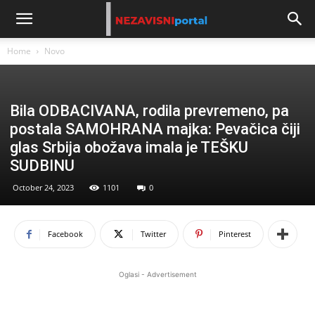
Home
Novo
Bila ODBACIVANA, rodila prevremeno, pa
postala SAMOHRANA majka: Pevačica čiji
glas Srbija obožava imala je TEŠKU
SUDBINU
October 24, 2023
1101
0
Facebook
Twitter
Pinterest
Oglasi - Advertisement