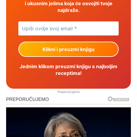
i ukusnim jelima koja će osvojiti tvoje
najdraže.
Jednim klikom preuzmi knjigu s najboljim
receptima!
Preporučujemo