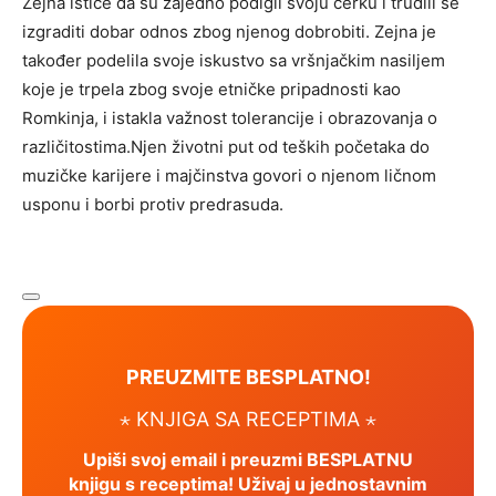
Zejna ističe da su zajedno podigli svoju ćerku i trudili se
izgraditi dobar odnos zbog njenog dobrobiti. Zejna je
također podelila svoje iskustvo sa vršnjačkim nasiljem
koje je trpela zbog svoje etničke pripadnosti kao
Romkinja, i istakla važnost tolerancije i obrazovanja o
različitostima.Njen životni put od teških početaka do
muzičke karijere i majčinstva govori o njenom ličnom
usponu i borbi protiv predrasuda.
PREUZMITE BESPLATNO!
⋆ KNJIGA SA RECEPTIMA ⋆
Upiši svoj email i preuzmi BESPLATNU
knjigu s receptima! Uživaj u jednostavnim