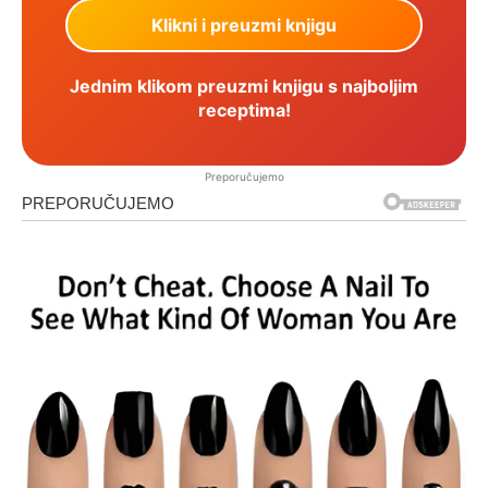
Jednim klikom preuzmi knjigu s najboljim
receptima!
Preporučujemo