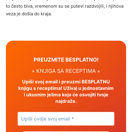
to često biva, vremenom su se putevi razdvojili, i njihova
veza je došla do kraja.
PREUZMITE BESPLATNO!
⋆ KNJIGA SA RECEPTIMA ⋆
Upiši svoj email i preuzmi BESPLATNU
knjigu s receptima! Uživaj u jednostavnim
i ukusnim jelima koja će osvojiti tvoje
najdraže.