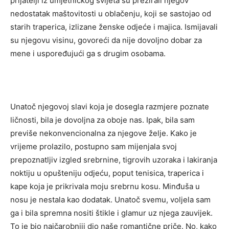
prijatelji iz umjetničkog svijeta su prezirali njegov
nedostatak maštovitosti u oblačenju, koji se sastojao od
starih traperica, izlizane ženske odjeće i majica. Ismijavali
su njegovu visinu, govoreći da nije dovoljno dobar za
mene i uspoređujući ga s drugim osobama.
Unatoč njegovoj slavi koja je dosegla razmjere poznate
ličnosti, bila je dovoljna za oboje nas. Ipak, bila sam
previše nekonvencionalna za njegove želje. Kako je
vrijeme prolazilo, postupno sam mijenjala svoj
prepoznatljiv izgled srebrnine, tigrovih uzoraka i lakiranja
noktiju u opušteniju odjeću, poput tenisica, traperica i
kape koja je prikrivala moju srebrnu kosu. Minđuša u
nosu je nestala kao dodatak. Unatoč svemu, voljela sam
ga i bila spremna nositi štikle i glamur uz njega zauvijek.
To je bio najčarobniji dio naše romantične priče. No, kako