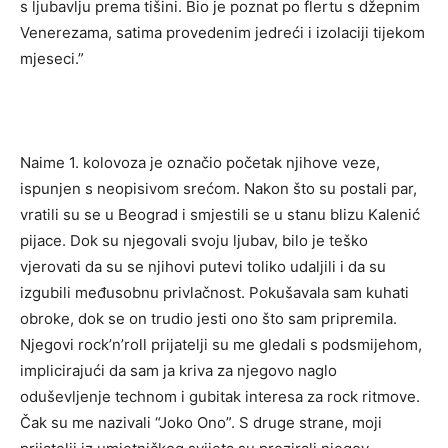
s ljubavlju prema tišini. Bio je poznat po flertu s džepnim
Venerezama, satima provedenim jedreći i izolaciji tijekom
mjeseci.”
Naime 1. kolovoza je označio početak njihove veze,
ispunjen s neopisivom srećom. Nakon što su postali par,
vratili su se u Beograd i smjestili se u stanu blizu Kalenić
pijace. Dok su njegovali svoju ljubav, bilo je teško
vjerovati da su se njihovi putevi toliko udaljili i da su
izgubili međusobnu privlačnost. Pokušavala sam kuhati
obroke, dok se on trudio jesti ono što sam pripremila.
Njegovi rock’n’roll prijatelji su me gledali s podsmijehom,
implicirajući da sam ja kriva za njegovo naglo
oduševljenje technom i gubitak interesa za rock ritmove.
Čak su me nazivali “Joko Ono”. S druge strane, moji