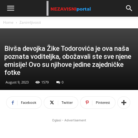
Home
Zanimljivosti
Bivša devojka Žike Todorovića je ova naša
poznata voditeljka, obožavali ste sve njene
emisije! Ovo su njihove jedine zajedničke
fotke
August 9, 2023
1579
0
Facebook
Twitter
Pinterest
Oglasi - Advertisement