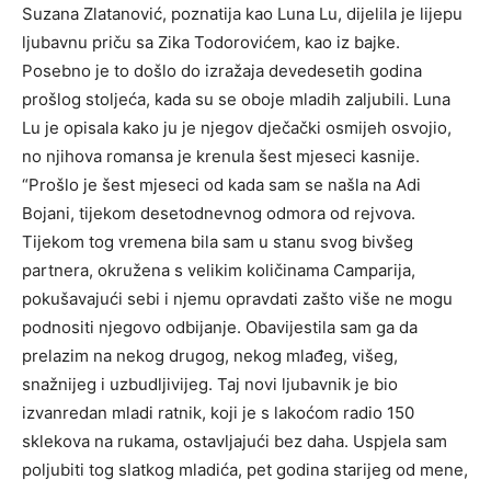
Suzana Zlatanović, poznatija kao Luna Lu, dijelila je lijepu
ljubavnu priču sa Zika Todorovićem, kao iz bajke.
Posebno je to došlo do izražaja devedesetih godina
prošlog stoljeća, kada su se oboje mladih zaljubili. Luna
Lu je opisala kako ju je njegov dječački osmijeh osvojio,
no njihova romansa je krenula šest mjeseci kasnije.
“Prošlo je šest mjeseci od kada sam se našla na Adi
Bojani, tijekom desetodnevnog odmora od rejvova.
Tijekom tog vremena bila sam u stanu svog bivšeg
partnera, okružena s velikim količinama Camparija,
pokušavajući sebi i njemu opravdati zašto više ne mogu
podnositi njegovo odbijanje. Obavijestila sam ga da
prelazim na nekog drugog, nekog mlađeg, višeg,
snažnijeg i uzbudljivijeg. Taj novi ljubavnik je bio
izvanredan mladi ratnik, koji je s lakoćom radio 150
sklekova na rukama, ostavljajući bez daha. Uspjela sam
poljubiti tog slatkog mladića, pet godina starijeg od mene,