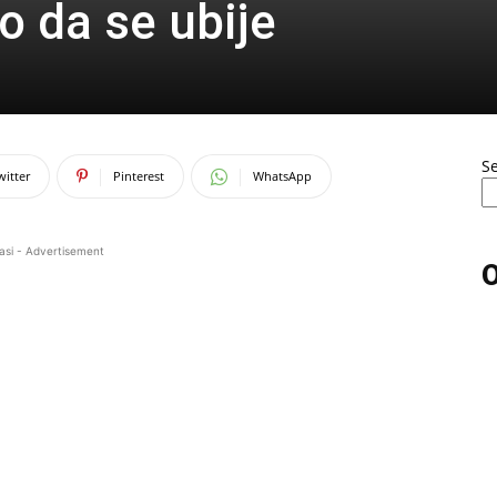
 da se ubije
S
witter
Pinterest
WhatsApp
asi - Advertisement
O