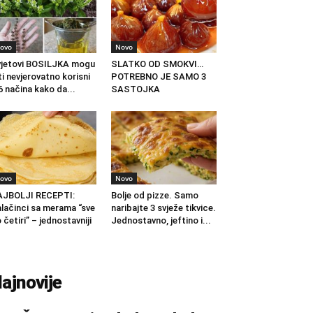
ovo
Novo
jetovi BOSILJKA mogu
SLATKO OD SMOKVI…
ti nevjerovatno korisni
POTREBNO JE SAMO 3
6 načina kako da...
SASTOJKA
ovo
Novo
AJBOLJI RECEPTI:
Bolje od pizze. Samo
lačinci sa merama “sve
naribajte 3 svježe tikvice.
 četiri” – jednostavniji
Jednostavno, jeftino i...
.
ajnovije