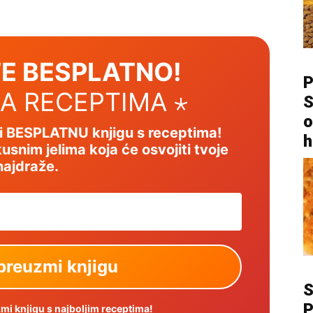
E BESPLATNO!
P
SA RECEPTIMA ⋆
S
o
mi BESPLATNU knjigu s receptima!
h
usnim jelima koja će osvojiti tvoje
najdraže.
P
i knjigu s najboljim receptima!