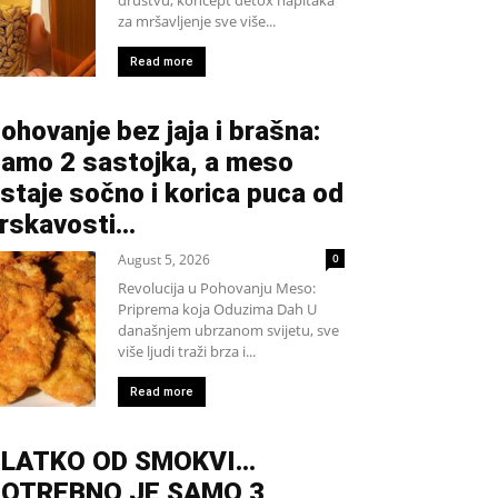
za mršavljenje sve više...
Read more
ohovanje bez jaja i brašna:
amo 2 sastojka, a meso
staje sočno i korica puca od
rskavosti…
August 5, 2026
0
Revolucija u Pohovanju Meso:
Priprema koja Oduzima Dah U
današnjem ubrzanom svijetu, sve
više ljudi traži brza i...
Read more
SLATKO OD SMOKVI…
OTREBNO JE SAMO 3