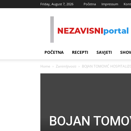
Friday, August 7, 2026
Početna
Impressum
Kont
Nezavisni
Portal
POČETNA
RECEPTI
SAVJETI
SHOW
Home
Zanimljivosti
BOJAN TOMOVIĆ HOSPITALIZOV
BOJAN TOMOV