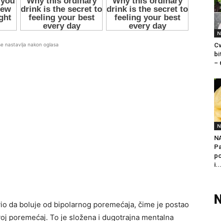
N
se nastavlja nakon oglasa
Cv
bi
– 
N
N
Pa
po
i..
N
vio da boluje od bipolarnog poremećaja, čime je postao
voj poremećaj. To je složena i dugotrajna mentalna