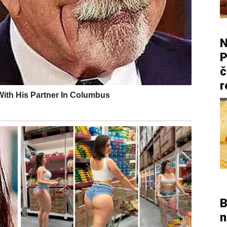
N
P
č
r
B
n