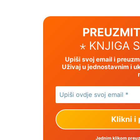
PREUZMIT
⋆ KNJIGA 
Upiši svoj email i preuz
Uživaj u jednostavnim i uk
Jednim klikom preuzm