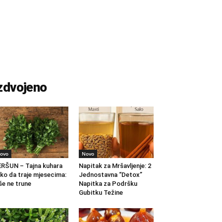
zdvojeno
ovo
Novo
RŠUN – Tajna kuhara
Napitak za Mršavljenje: 2
ko da traje mjesecima:
Jednostavna “Detox”
še ne trune
Napitka za Podršku
Gubitku Težine