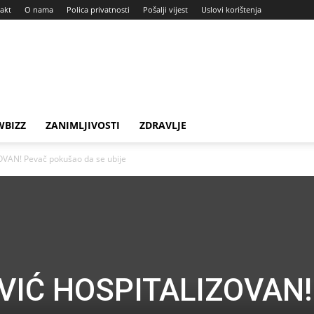
akt
O nama
Polica privatnosti
Pošalji vijest
Uslovi korištenja
BIZZ
ZANIMLJIVOSTI
ZDRAVLJE
AN! Pevač pokušao da se ubije
IĆ HOSPITALIZOVAN!