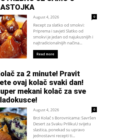
SASTOJKA
August 4, 2026
0
Recept za slatko od smokvi:
Priprema i savjeti Slatko od
smokvi je jedan od najukusnijih i
najtradicionalnijih načina...
Read more
olač za 2 minute! Pravit
ete ovaj kolač svaki dan!
uper mekani kolač za sve
ladokusce!
August 4, 2026
0
Brzi Kolač s Borovnicama: Savršen
Desert za Svaku PrilikuU svijetu
slastica, ponekad su upravo
jednostavni recepti ti...