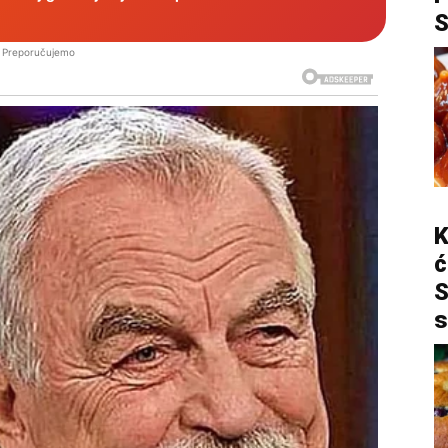
Preporučujemo
K
ć
S
s