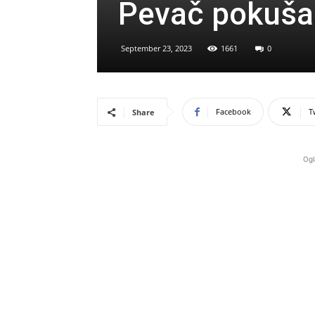
Pevač pokušao
September 23, 2023
1661
0
Facebook
T
Share
Ogl