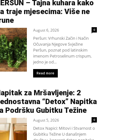
ERŠUN – Tajna kuhara kako
a traje mjesecima: Više ne
rune
August 6, 2026
0
Peršun: Vrhunski Začin i Način
Očuvanja Njegove Svježine
Peršun, poznat pod latinskim
imenom Petroselinum crispum,
jedno je od...
Read more
apitak za Mršavljenje: 2
ednostavna “Detox” Napitka
a Podršku Gubitku Težine
August 5, 2026
0
Detox Napici: Mitovi i Stvarnost o
Gubitku Težine U današnjem
društvu, koncept detox napitaka