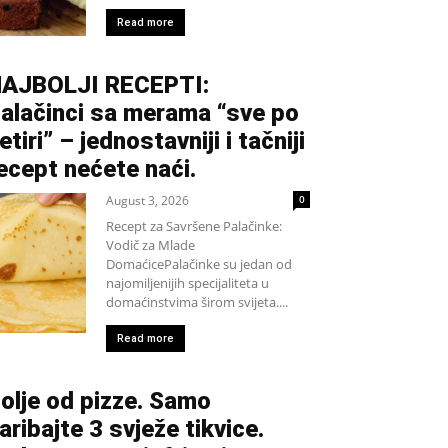
Read more
AJBOLJI RECEPTI:
alačinci sa merama “sve po
etiri” – jednostavniji i tačniji
ecept nećete naći.
August 3, 2026
0
Recept za Savršene Palačinke:
Vodič za Mlade
DomaćicePalačinke su jedan od
najomiljenijih specijaliteta u
domaćinstvima širom svijeta....
Read more
olje od pizze. Samo
aribajte 3 svježe tikvice.