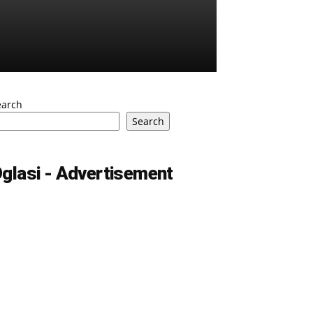
earch
Search
glasi - Advertisement