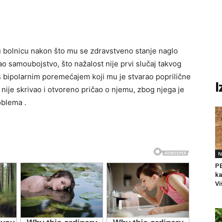
u bolnicu nakon što mu se zdravstveno stanje naglo
o samoubojstvo, što nažalost nije prvi slučaj takvog
s bipolarnim poremećajem koji mu je stvarao poprilične
I
 nije skrivao i otvoreno pričao o njemu, zbog njega je
oblema .
N
PE
ka
Vi