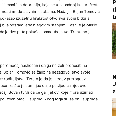
P
ili manična depresija, koja se u zapadnoj kulturi često
d
larnosti među slavnim osobama. Nadalje, Bojan Tomović
t
e pokazao izuzetnu hrabrost otvorivši svoju bitku s
lj bila posramljena njegovim stanjem. Kasnije je otkrio
e da je dva puta pokušao samoubojstvo. Trenutno je
poremećaj nasljedan i da ga ne želi prenositi na
e, Bojan Tomović se žalio na nezadovoljstvo svoje
N
e roditeljstva. Tvrdio je da je njegov prerogativ
J
djecu, za što je sumnjao da je posljedica njegove
z
aj. Boyan tvrdi da će ga lijekovi koje mora uzimati
pouzdan otac ili suprug. Zbog toga su se on i supruga