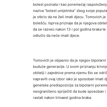
bolest poznata i kao poremećaj raspoloženja 
naziva “bolest umjetnika” zbog svoje popu
je otkrio da ne želi imati djecu. Tomovich j
bolešću. Isprva priznaje da je njegova obite
da se razveo nakon 13 i pol godina braka t
odlučio da neće imati djece.
Tomovich je objasnio da je njegov bipolarni 
buduće generacije. U svom priznanju krivnj
obitelji i zajednice prema njemu što se odrič
napraviti ovaj izbor iako je sposoban imati 
genetske predispozicije za bipolarni poremeć
neograničeno spriječiti da bude sposoban i 
rastali nakon trinaest godina braka.