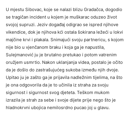
U mjestu Sibovac, koje se nalazi blizu Gradačca, dogodio
se tragičan incident u kojem je muškarac oduzeo život
svojoj supruzi. Jeziv događaj odigrao se ispred njihove
vikendice, dok je njihova kći ostala šokirana ležeći u lokvi
majčine krvi i plakala. Snimajući svoju partnericu, s kojom
nije bio u vjenčanom braku i koja ga je napustila,
Sulejmanović ju je brutalno pretukao i potom vatrenim
oružjem usmrtio. Nakon uklanjanja videa, postalo je očito
da je došlo do zastrašujućeg sukoba između njih dvoje.
Upitao ju je zašto ga je prijavila nadležnim tijelima, na što
je ona odgovorila da je to učinila iz straha za svoju
sigurnost i sigurnost svog djeteta. Teškom mukom
izrazila je strah za sebe i svoje dijete prije nego što je
hladnokrvni ubojica nemilosrdno pucao joj u glavu.