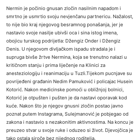
Nermin je počinio gnusan zločin nasilnim napadom i
smrtno je usmrtio svoju nevjenčanu partnericu. Nažalost,
to nije bio kraj njegovog besramnog ponašanja, jer je
nastavio svoje nasilje ubivši oca i sina istog imena,
obojicu turskog podrijetla: Džengiz Onder i Džengiz
Denis. U njegovom divljačkom ispadu stradala je i
supruga bivše žrtve Nermina, koja se trenutno nalazi u
kritičnom stanju i prima liječenje na Klinici za
anesteziologiju i reanimaciju u Tuzli.Tijekom pucnjave su
povrijeđeni građanin Nedim Pamuković i policajac Husein
Kotorić. Nakon medicinske pomoći u obližnjoj bolnici,
Kotorić je otpušten i pušten je da nastavi oporavak kod
kuće. Nakon što je njegov gnusni zločin postao javno
poznat putem Instagrama, Sulejmanović je pobjegao od
zakona i nastavio s nezakonitim aktivnostima. Na koncu je
preuzeo stvar u svoje ruke i oduzeo si život. Djevojčica je
tako ostala siroče bez nijednog roditelja.