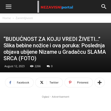
Home
Zanimljivosti
“BUDUĆNOST ZA KOJU VREDI ŽIVETI…”
Slika bebine nožice i ova poruka: Poslednja
objava ubijene Nizame u Gradačcu SLAMA
SRCA (FOTO)
August 12, 2023
2266
0
Facebook
Twitter
Pinterest
Oglasi - Advertisement