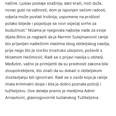
načine. Ljubav postaje snažnija, dani kraći, noći duže,
novac gubi na važnosti, dom je ispunjen većom radosti,
odjeća može postati trošnija, uspomene na prošlost
polako blijede i pojavljuje se novi osjećaj svrhe za
budućnost.” Nizama je njegovala najbolje nade za svoje
dijete.Bitno je naglasiti da je Nermin Sulejmanović ranije
bio prijavljen nadležnim vlastima zbog obiteljskog nasilja,
prije nego što je izvršio trostruko ubojstvo, počevši s
Nizamom Hećimović. Radi se o prijavi nasilja u obitelji.
Međutim, važno je primijetiti da su prednosti zakona bile
zloupotrebljene, što znači da su dokazi o obiteljskom
zlostavljanju bili ignorirani. Radi se o osobi koja je ranije
imala kriminalni dosje i bila je dobro poznata policiji i
tužiteljstvu. Ove detalje prenio je medijima Admir
Arnautović, glasnogovornik tuzlanskog Tužiteljstva.