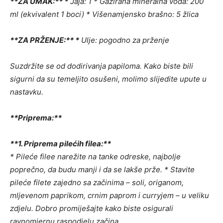
**ZA UMAK:** *
Jaja: 1 * Gazirana mineralna voda: 200
ml (ekvivalent 1 boci) * Višenamjensko brašno: 5 žlica
**ZA PRŽENJE:** *
Ulje: pogodno za prženje
Suzdržite se od dodirivanja papiloma. Kako biste bili
sigurni da su temeljito osušeni, molimo slijedite upute u
nastavku.
**Priprema:**
**1. Priprema pilećih filea:**
* Pileće filee narežite na tanke odreske, najbolje
poprečno, da budu manji i da se lakše prže. * Stavite
pileće filete zajedno sa začinima – soli, origanom,
mljevenom paprikom, crnim paprom i curryjem – u veliku
zdjelu. Dobro promiješajte kako biste osigurali
ravnomjernu raspodjelu začina.