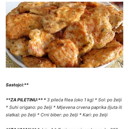
Sastojci:**
**ZA PILETINU:** *
3 pileća filea (oko 1 kg) * Sol: po želji
* Suhi origano: po želji * Mljevena crvena paprika (ljuta ili
slatka): po želji * Crni biber: po želji * Kari: po želji