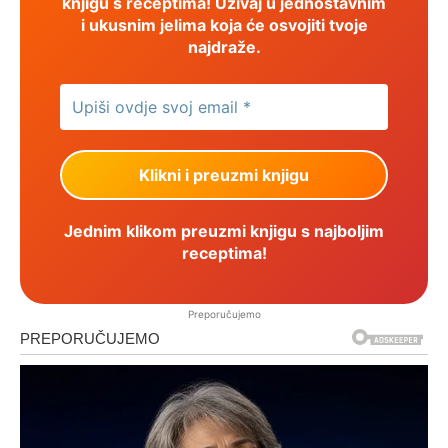
knjigu s receptima! Uživaj u jednostavnim
i ukusnim jelima koja će osvojiti tvoje
najdraže.
Jednim klikom preuzmi knjigu s najboljim
receptima!
Preporučujemo