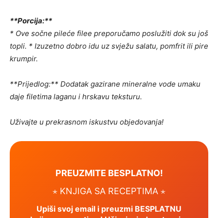
**Porcija:**
* Ove sočne pileće filee preporučamo poslužiti dok su još
topli. * Izuzetno dobro idu uz svježu salatu, pomfrit ili pire
krumpir.
**Prijedlog:** Dodatak gazirane mineralne vode umaku
daje filetima laganu i hrskavu teksturu.
Uživajte u prekrasnom iskustvu objedovanja!
PREUZMITE BESPLATNO!
⋆ KNJIGA SA RECEPTIMA ⋆
Upiši svoj email i preuzmi BESPLATNU