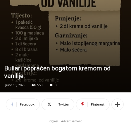
Bullari popraćen bogatom kremom od
vanilije.
June 13, 2025
550
0
Facebook
Twitter
Pinterest
Oglasi - Advertisement