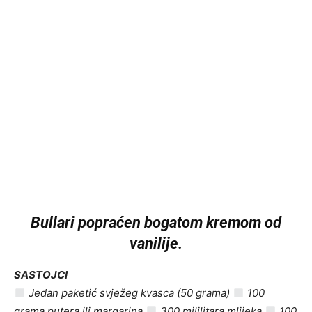
Bullari popraćen bogatom kremom od
vanilije.
SASTOJCI
Jedan paketić svježeg kvasca (50 grama)
100
grama putera ili margarina
300 mililitara mlijeka
100