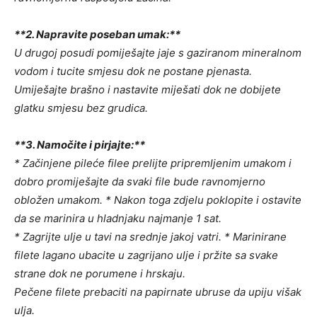
**2. Napravite poseban umak:**
U drugoj posudi pomiješajte jaje s gaziranom mineralnom
vodom i tucite smjesu dok ne postane pjenasta.
Umiješajte brašno i nastavite miješati dok ne dobijete
glatku smjesu bez grudica.
**3. Namočite i pirjajte:**
* Začinjene pileće filee prelijte pripremljenim umakom i
dobro promiješajte da svaki file bude ravnomjerno
obložen umakom. * Nakon toga zdjelu poklopite i ostavite
da se marinira u hladnjaku najmanje 1 sat.
* Zagrijte ulje u tavi na srednje jakoj vatri. * Marinirane
filete lagano ubacite u zagrijano ulje i pržite sa svake
strane dok ne porumene i hrskaju.
Pečene filete prebaciti na papirnate ubruse da upiju višak
ulja.