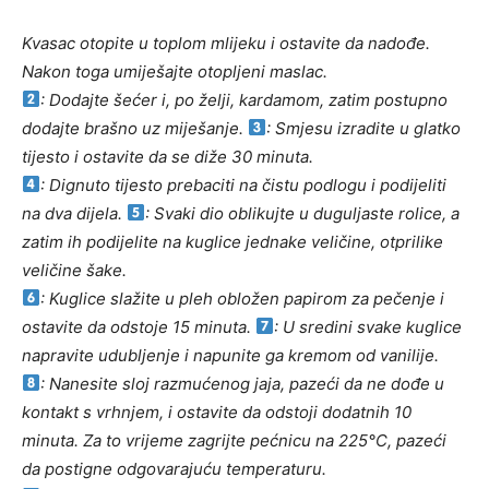
Kvasac otopite u toplom mlijeku i ostavite da nadođe.
Nakon toga umiješajte otopljeni maslac.
: Dodajte šećer i, po želji, kardamom, zatim postupno
dodajte brašno uz miješanje.
: Smjesu izradite u glatko
tijesto i ostavite da se diže 30 minuta.
: Dignuto tijesto prebaciti na čistu podlogu i podijeliti
na dva dijela.
: Svaki dio oblikujte u duguljaste rolice, a
zatim ih podijelite na kuglice jednake veličine, otprilike
veličine šake.
: Kuglice slažite u pleh obložen papirom za pečenje i
ostavite da odstoje 15 minuta.
: U sredini svake kuglice
napravite udubljenje i napunite ga kremom od vanilije.
: Nanesite sloj razmućenog jaja, pazeći da ne dođe u
kontakt s vrhnjem, i ostavite da odstoji dodatnih 10
minuta. Za to vrijeme zagrijte pećnicu na 225°C, pazeći
da postigne odgovarajuću temperaturu.