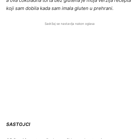
a ova čokoladna torta bez glutena je moja verzija recepta
koji sam dobila kada sam imala gluten u prehrani.
Sadržaj se nastavlja nakon oglasa
SASTOJCI