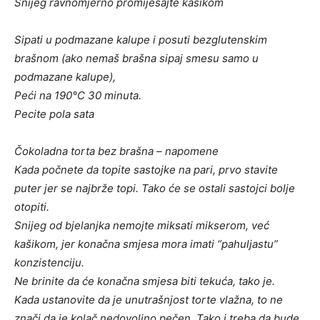
Snijeg ravnomjerno promiješajte kašikom
Sipati u podmazane kalupe i posuti bezglutenskim
brašnom (ako nemaš brašna sipaj smesu samo u
podmazane kalupe),
Peći na 190°C 30 minuta.
Pecite pola sata
Čokoladna torta bez brašna – napomene
Kada počnete da topite sastojke na pari, prvo stavite
puter jer se najbrže topi. Tako će se ostali sastojci bolje
otopiti.
Snijeg od bjelanjka nemojte miksati mikserom, već
kašikom, jer konačna smjesa mora imati “pahuljastu”
konzistenciju.
Ne brinite da će konačna smjesa biti tekuća, tako je.
Kada ustanovite da je unutrašnjost torte vlažna, to ne
znači da je kolač nedovoljno pečen. Tako i treba da bude,