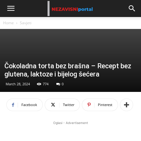
Home
Savjeti
Čokoladna torta bez brašna – Recept bez
glutena, laktoze i bijelog šećera
March 28, 2024
774
0
Facebook
Twitter
Pinterest
Oglasi - Advertisement