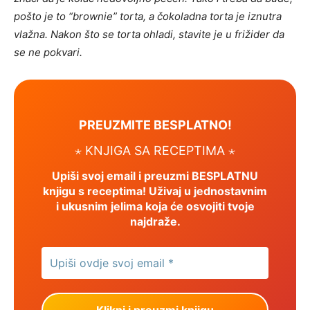
pošto je to “brownie” torta, a čokoladna torta je iznutra
vlažna. Nakon što se torta ohladi, stavite je u frižider da
se ne pokvari.
PREUZMITE BESPLATNO!
⋆ KNJIGA SA RECEPTIMA ⋆
Upiši svoj email i preuzmi BESPLATNU
knjigu s receptima! Uživaj u jednostavnim
i ukusnim jelima koja će osvojiti tvoje
najdraže.