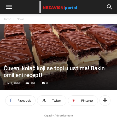
Home
Novo
Čuveni kolač koji se topi u ustima! Bakin
omiljeni recept!
July 1, 2026
297
0
Facebook
Twitter
Pinterest
Oglasi - Advertisement