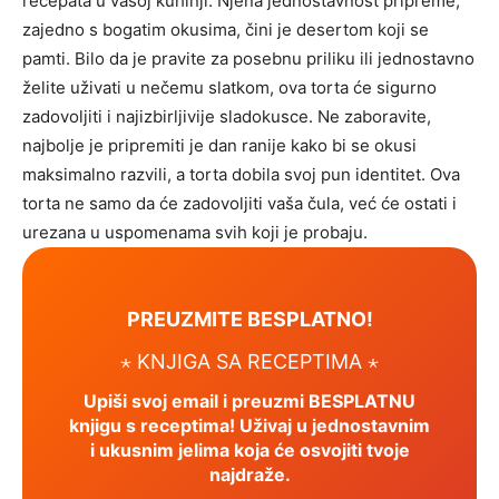
recepata u vašoj kuhinji. Njena jednostavnost pripreme,
zajedno s bogatim okusima, čini je desertom koji se
pamti.
Bilo da je pravite za posebnu priliku ili jednostavno
želite uživati u nečemu slatkom, ova torta će sigurno
zadovoljiti i najizbirljivije sladokusce. Ne zaboravite,
najbolje je pripremiti je dan ranije kako bi se okusi
maksimalno razvili, a torta dobila svoj pun identitet.
Ova
torta ne samo da će zadovoljiti vaša čula, već će ostati i
urezana u uspomenama svih koji je probaju.
PREUZMITE BESPLATNO!
⋆ KNJIGA SA RECEPTIMA ⋆
Upiši svoj email i preuzmi BESPLATNU
knjigu s receptima! Uživaj u jednostavnim
i ukusnim jelima koja će osvojiti tvoje
najdraže.