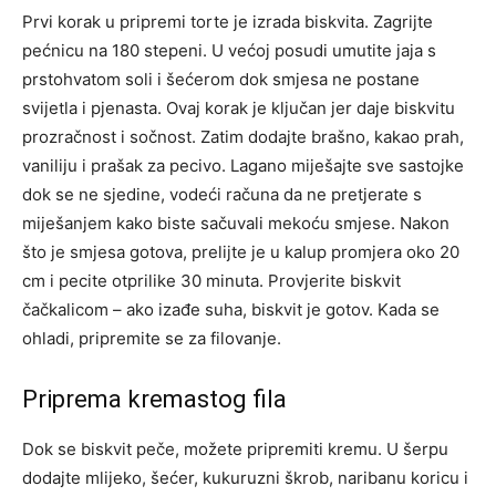
Prvi korak u pripremi torte je izrada biskvita. Zagrijte
pećnicu na 180 stepeni. U većoj posudi umutite jaja s
prstohvatom soli i šećerom dok smjesa ne postane
svijetla i pjenasta. Ovaj korak je ključan jer daje biskvitu
prozračnost i sočnost. Zatim dodajte brašno, kakao prah,
vaniliju i prašak za pecivo.
Lagano miješajte sve sastojke
dok se ne sjedine, vodeći računa da ne pretjerate s
miješanjem kako biste sačuvali mekoću smjese. Nakon
što je smjesa gotova, prelijte je u kalup promjera oko 20
cm i pecite otprilike 30 minuta. Provjerite biskvit
čačkalicom – ako izađe suha, biskvit je gotov.
Kada se
ohladi, pripremite se za filovanje.
Priprema kremastog fila
Dok se biskvit peče, možete pripremiti kremu. U šerpu
dodajte mlijeko, šećer, kukuruzni škrob, naribanu koricu i