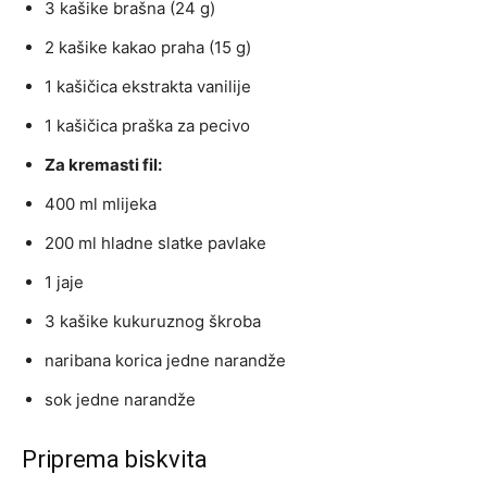
3 kašike brašna (24 g)
2 kašike kakao praha (15 g)
1 kašičica ekstrakta vanilije
1 kašičica praška za pecivo
Za kremasti fil:
400 ml mlijeka
200 ml hladne slatke pavlake
1 jaje
3 kašike kukuruznog škroba
naribana korica jedne narandže
sok jedne narandže
Priprema biskvita