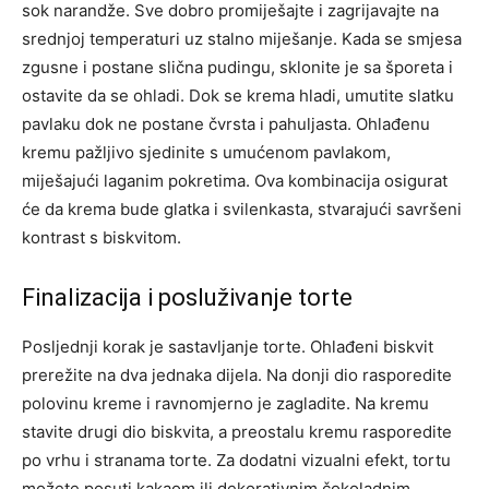
sok narandže. Sve dobro promiješajte i zagrijavajte na
srednjoj temperaturi uz stalno miješanje. Kada se smjesa
zgusne i postane slična pudingu, sklonite je sa šporeta i
ostavite da se ohladi.
Dok se krema hladi, umutite slatku
pavlaku dok ne postane čvrsta i pahuljasta. Ohlađenu
kremu pažljivo sjedinite s umućenom pavlakom,
miješajući laganim pokretima. Ova kombinacija osigurat
će da krema bude glatka i svilenkasta, stvarajući savršeni
kontrast s biskvitom.
Finalizacija i posluživanje torte
Posljednji korak je sastavljanje torte. Ohlađeni biskvit
prerežite na dva jednaka dijela. Na donji dio rasporedite
polovinu kreme i ravnomjerno je zagladite. Na kremu
stavite drugi dio biskvita, a preostalu kremu rasporedite
po vrhu i stranama torte. Za dodatni vizualni efekt, tortu
možete posuti kakaom ili dekorativnim čokoladnim