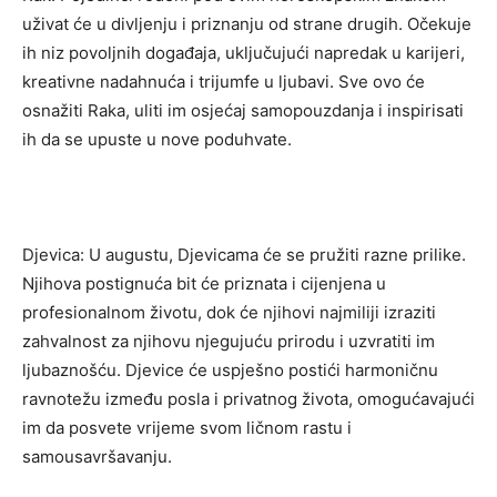
uživat će u divljenju i priznanju od strane drugih. Očekuje
ih niz povoljnih događaja, uključujući napredak u karijeri,
kreativne nadahnuća i trijumfe u ljubavi. Sve ovo će
osnažiti Raka, uliti im osjećaj samopouzdanja i inspirisati
ih da se upuste u nove poduhvate.
Djevica: U augustu, Djevicama će se pružiti razne prilike.
Njihova postignuća bit će priznata i cijenjena u
profesionalnom životu, dok će njihovi najmiliji izraziti
zahvalnost za njihovu njegujuću prirodu i uzvratiti im
ljubaznošću. Djevice će uspješno postići harmoničnu
ravnotežu između posla i privatnog života, omogućavajući
im da posvete vrijeme svom ličnom rastu i
samousavršavanju.