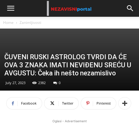
Home
Zanimljivosti
ČUVENI RUSKI ASTROLOG TVRDI DA ĆE
OVA 3 ZNAKA IMATI NEVIĐENU SREĆU U
AVGUSTU: Čeka ih nešto nezamislivo
July 27, 2023
2382
0
Facebook
Twitter
Pinterest
Oglasi - Advertisement