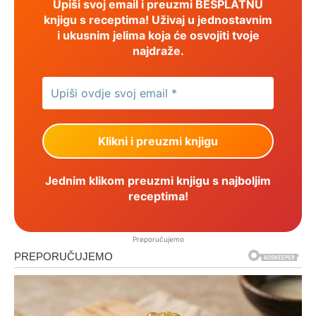
Upiši svoj email i preuzmi BESPLATNU
knjigu s receptima! Uživaj u jednostavnim
i ukusnim jelima koja će osvojiti tvoje
najdraže.
Jednim klikom preuzmi knjigu s najboljim
receptima!
Preporučujemo