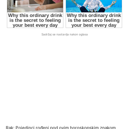
Sadržaj se nastavlja nakon oglasa
Rak: Pojedinci rođeni pod ovim horoskopskim znakom