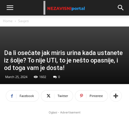
Home
Savjeti
Da li osećate jak miris urina kada ustanete
iz šolje? To nije UTI, to je nešto opasnije, i
od toga vam je dosta!
March 25, 2024
1602
0
Facebook
Twitter
Pinterest
Oglasi - Advertisement