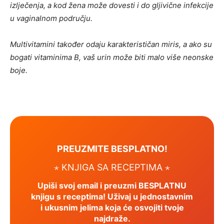
izlječenja, a kod žena može dovesti i do gljivične infekcije
u vaginalnom području.
Multivitamini također odaju karakterističan miris, a ako su
bogati vitaminima B, vaš urin može biti malo više neonske
boje.
PREUZMITE BESPLATNO!
⋆ KNJIGA SA RECEPTIMA ⋆
Upiši svoj email i preuzmi BESPLATNU
knjigu s receptima! Uživaj u jednostavnim
i ukusnim jelima koja će osvojiti tvoje
najdraže.