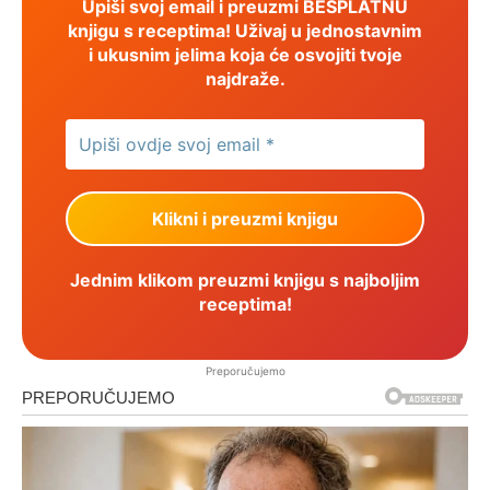
Upiši svoj email i preuzmi BESPLATNU
knjigu s receptima! Uživaj u jednostavnim
i ukusnim jelima koja će osvojiti tvoje
najdraže.
Jednim klikom preuzmi knjigu s najboljim
receptima!
Preporučujemo