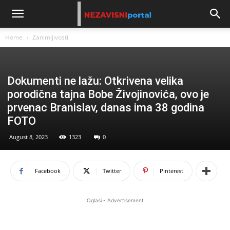
Home
Zanimljivosti
Dokumenti ne lažu: Otkrivena velika
porodična tajna Bobe Živojinovića, ovo je
prvenac Branislav, danas ima 38 godina
FOTO
August 8, 2023
1323
0
Facebook
Twitter
Pinterest
Oglasi - Advertisement