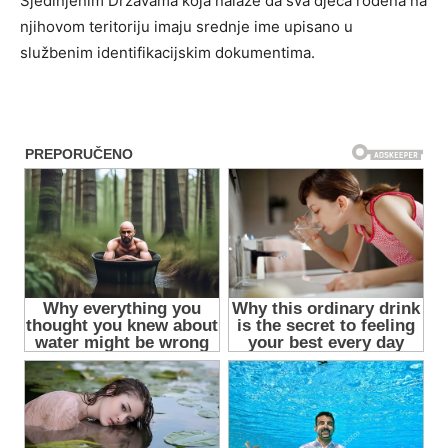
Sjedinjenim Državama koja nalaže da sva djeca rođena na
njihovom teritoriju imaju srednje ime upisano u
službenim identifikacijskim dokumentima.