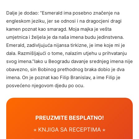
Dalje je dodao: “Esmerald ima posebno značenje na
engleskom jeziku, jer se odnosi i na dragocjeni dragi
kamen poznat kao smaragd. Moja majka je vešta
umjetnica i željela je da naša imena budu jedinstvena.
Emerald, zadivljujuća nijansa tirkizne, je ime koje mi je
dala. Razmišljajući o tome, nalazim utjehu u prihvatanju
svog imena.”Iako u Beogradu davanje srednjeg imena nije
obavezno, sin Bobinog prethodnog braka dobio je dva
imena. On je poznat kao Filip Branislav, a ime Filip je
posvećeno njegovom djedu po ocu.
PREUZMITE BESPLATNO!
⋆ KNJIGA SA RECEPTIMA ⋆