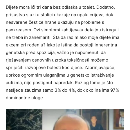
Dijete mora ići tri dana bez odlaska u toalet. Dodatno,
prisustvo sluzi u stolici ukazuje na upalu crijeva, dok
nesvarene čestice hrane ukazuju na probleme s
pankreasom. Ovi simptomi zahtijevaju detaljnu istragu i
ne treba ih zanemariti. Šta da radim ako moje dijete ima
ekcem pri rođenju? Iako je istina da postoji inherentna
genetska predispozicija, važno je napomenuti da
rješavanjem osnovnih uzroka toksičnosti možemo
spriječiti razvoj ove bolesti kod djece. Zabrinjavajuće,
uprkos ogromnim ulaganjima u genetsko istraživanje
autizma, nije postignut napredak. Razlog tome je što
nasljeđe zauzima samo 3% do 4%, dok okolina ima 97%
dominantne uloge.