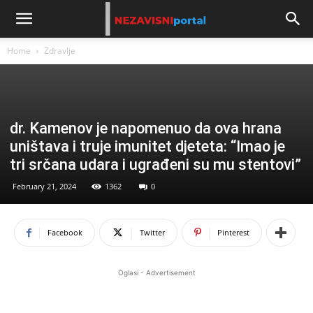
Home
Zdravlje
dr. Kamenov je napomenuo da ova hrana
uništava i truje imunitet djeteta: “Imao je
tri srčana udara i ugrađeni su mu stentovi”
February 21, 2024
1362
0
Facebook
Twitter
Pinterest
Oglasi - Advertisement