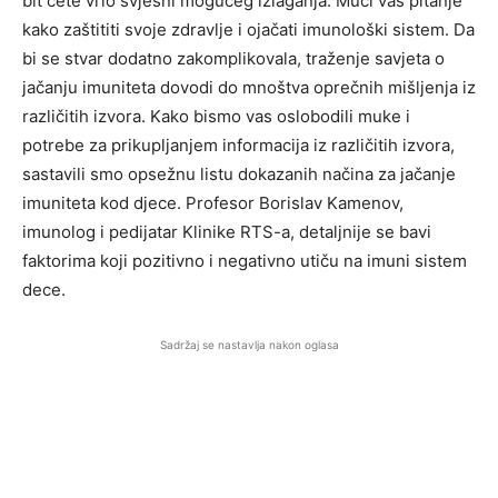
bit ćete vrlo svjesni mogućeg izlaganja. Muči vas pitanje
kako zaštititi svoje zdravlje i ojačati imunološki sistem. Da
bi se stvar dodatno zakomplikovala, traženje savjeta o
jačanju imuniteta dovodi do mnoštva oprečnih mišljenja iz
različitih izvora. Kako bismo vas oslobodili muke i
potrebe za prikupljanjem informacija iz različitih izvora,
sastavili smo opsežnu listu dokazanih načina za jačanje
imuniteta kod djece. Profesor Borislav Kamenov,
imunolog i pedijatar Klinike RTS-a, detaljnije se bavi
faktorima koji pozitivno i negativno utiču na imuni sistem
dece.
Sadržaj se nastavlja nakon oglasa