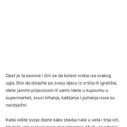
Opet je ta sezona i čini se da bolest vreba iza svakog
ugla. Bilo da dolazite po svoju djecu iz vrtića ili igrališta,
idete javnim prijevozom ili samo idete u kupovinu u
supermarket, zvuci kihanja, kašljanja i puhanja nosa su
neizbježni.
Kada vidite svoje dijete kako stavlja ruke u usta i trlja oči,