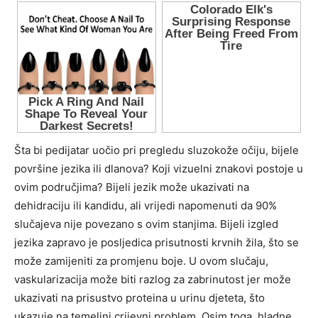
Šta bi pedijatar uočio pri pregledu sluzokože očiju, bijele
površine jezika ili dlanova? Koji vizuelni znakovi postoje u
ovim područjima? Bijeli jezik može ukazivati ​​na
dehidraciju ili kandidu, ali vrijedi napomenuti da 90%
slučajeva nije povezano s ovim stanjima. Bijeli izgled
jezika zapravo je posljedica prisutnosti krvnih žila, što se
može zamijeniti za promjenu boje. U ovom slučaju,
vaskularizacija može biti razlog za zabrinutost jer može
ukazivati ​​na prisustvo proteina u urinu djeteta, što
ukazuje na temeljni crijevni problem. Osim toga, hladne