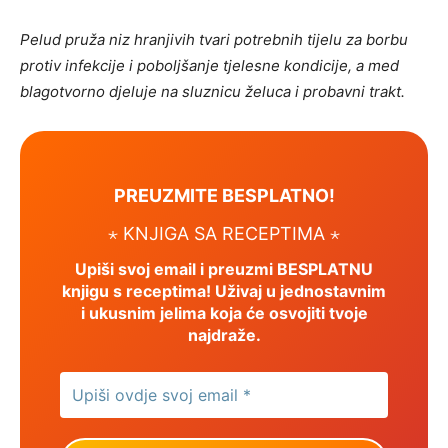
Pelud pruža niz hranjivih tvari potrebnih tijelu za borbu
protiv infekcije i poboljšanje tjelesne kondicije, a med
blagotvorno djeluje na sluznicu želuca i probavni trakt.
PREUZMITE BESPLATNO!
⋆ KNJIGA SA RECEPTIMA ⋆
Upiši svoj email i preuzmi BESPLATNU
knjigu s receptima! Uživaj u jednostavnim
i ukusnim jelima koja će osvojiti tvoje
najdraže.