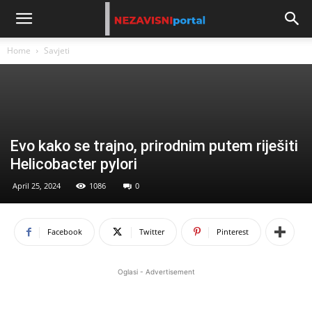
Home
Savjeti
Evo kako se trajno, prirodnim putem riješiti
Helicobacter pylori
April 25, 2024
1086
0
Facebook
Twitter
Pinterest
Oglasi - Advertisement