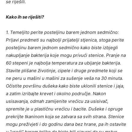
se riješili.
Kako ih se riješiti?
1. Temeljito perite posteljinu barem jednom sedmično:
Prljavi predmeti su najbolji prijatelji stjenica, stoga perite
posteljinu barem jednom sedmično kako biste izbjegli
nakupljanje bakterija koje mogu privući stenice. Pranje na
60 stepeni je najbolja temperatura za ubijanje bakterija.
Stavite plišane životinje, cipele i druge predmete koji se
ne peru u mašini u mašini za sušenje veša na 30 minuta.
Očistite površinu dušeka kako biste uklonili stenice i jaja,
a zatim izribajte krevet i okolno područje. Nakon
usisavanja, odmah zamijenite vrećicu za usisivač,
spremite je u plastičnu vrećicu i bacite. Dušeke i opruge
prekrijte tkaninom koja se zatvara sa svih strana. Stenice
mogu preživjeti i do godinu dana bez hrane, pa ih ostavite
u “vreći” barem toliko da biste bili sigurni da su mrtve.