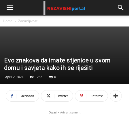
Home
Zanimljivosti
Evo znakova da imate stjenice u svom
domu i savjeta kako ih se riješiti
April 2, 2024
1232
0
Facebook
Twitter
Pinterest
Oglasi - Advertisement