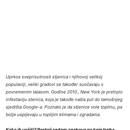
Uprkos sveprisutnosti stjenica i njihovoj velikoj
populaciji, veliki gradovi se također suočavaju s
povremenim talasom. Godine 2010., New York je pretrpio
infestaciju stenica, koja je takođe našla put do tamošnjeg
sjedišta Google-a. Poznato je da stjenice vole toplinu, pa
bolje uspijevaju u toplijim klimama i zgradama.
Kako ih uočiti? Postoji sedam znakova na koje treba