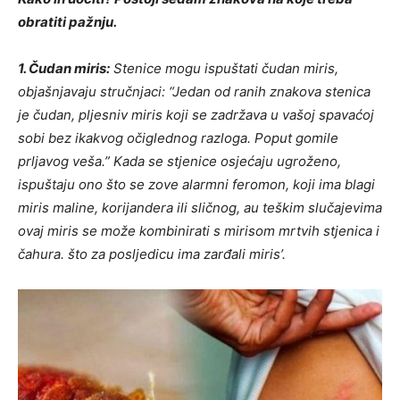
obratiti pažnju.
1. Čudan miris:
Stenice mogu ispuštati čudan miris,
objašnjavaju stručnjaci: “Jedan od ranih znakova stenica
je čudan, pljesniv miris koji se zadržava u vašoj spavaćoj
sobi bez ikakvog očiglednog razloga. Poput gomile
prljavog veša.” Kada se stjenice osjećaju ugroženo,
ispuštaju ono što se zove alarmni feromon, koji ima blagi
miris maline, korijandera ili sličnog, au teškim slučajevima
ovaj miris se može kombinirati s mirisom mrtvih stjenica i
čahura. što za posljedicu ima zarđali miris’.