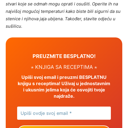
stvari koje se odmah mogu oprati i osušiti. Operite ih na
najvišoj mogućoj temperaturi kako biste bili sigurni da su
stenice i njihova jaja ubijena. Također, stavite odjeću u
sušilicu.
PREUZMITE BESPLATNO!
⋆ KNJIGA SA RECEPTIMA ⋆
Upiši svoj email i preuzmi BESPLATNU
knjigu s receptima! Uživaj u jednostavnim
i ukusnim jelima koja će osvojiti tvoje
najdraže.