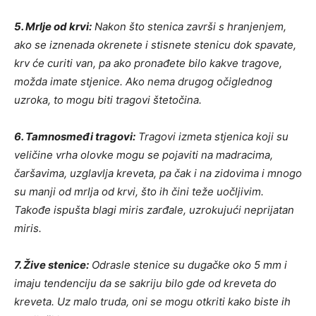
5. Mrlje od krvi:
Nakon što stenica završi s hranjenjem,
ako se iznenada okrenete i stisnete stenicu dok spavate,
krv će curiti van, pa ako pronađete bilo kakve tragove,
možda imate stjenice. Ako nema drugog očiglednog
uzroka, to mogu biti tragovi štetočina.
6. Tamnosmeđi tragovi:
Tragovi izmeta stjenica koji su
veličine vrha olovke mogu se pojaviti na madracima,
čaršavima, uzglavlja kreveta, pa čak i na zidovima i mnogo
su manji od mrlja od krvi, što ih čini teže uočljivim.
Takođe ispušta blagi miris zarđale, uzrokujući neprijatan
miris.
7. Žive stenice:
Odrasle stenice su dugačke oko 5 mm i
imaju tendenciju da se sakriju bilo gde od kreveta do
kreveta. Uz malo truda, oni se mogu otkriti kako biste ih