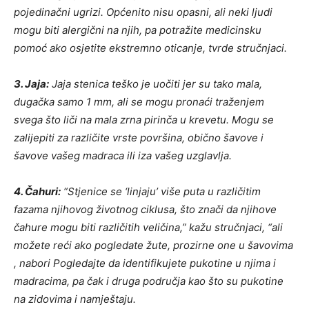
pojedinačni ugrizi. Općenito nisu opasni, ali neki ljudi
mogu biti alergični na njih, pa potražite medicinsku
pomoć ako osjetite ekstremno oticanje, tvrde stručnjaci.
3. Jaja:
Jaja stenica teško je uočiti jer su tako mala,
dugačka samo 1 mm, ali se mogu pronaći traženjem
svega što liči na mala zrna pirinča u krevetu. Mogu se
zalijepiti za različite vrste površina, obično šavove i
šavove vašeg madraca ili iza vašeg uzglavlja.
4. Čahuri:
“Stjenice se ‘linjaju’ više puta u različitim
fazama njihovog životnog ciklusa, što znači da njihove
čahure mogu biti različitih veličina,” kažu stručnjaci, “ali
možete reći ako pogledate žute, prozirne one u šavovima
, nabori Pogledajte da identifikujete pukotine u njima i
madracima, pa čak i druga područja kao što su pukotine
na zidovima i namještaju.