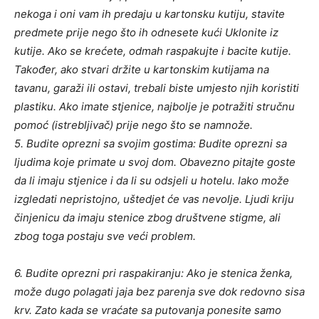
nekoga i oni vam ih predaju u kartonsku kutiju, stavite
predmete prije nego što ih odnesete kući Uklonite iz
kutije. Ako se krećete, odmah raspakujte i bacite kutije.
Također, ako stvari držite u kartonskim kutijama na
tavanu, garaži ili ostavi, trebali biste umjesto njih koristiti
plastiku. Ako imate stjenice, najbolje je potražiti stručnu
pomoć (istrebljivač) prije nego što se namnože.
5. Budite oprezni sa svojim gostima: Budite oprezni sa
ljudima koje primate u svoj dom. Obavezno pitajte goste
da li imaju stjenice i da li su odsjeli u hotelu. Iako može
izgledati nepristojno, uštedjet će vas nevolje. Ljudi kriju
činjenicu da imaju stenice zbog društvene stigme, ali
zbog toga postaju sve veći problem.
6. Budite oprezni pri raspakiranju: Ako je stenica ženka,
može dugo polagati jaja bez parenja sve dok redovno sisa
krv. Zato kada se vraćate sa putovanja ponesite samo