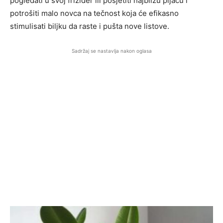
pogledati u svoj frižider ili posjetiti najbližu pijacu i
potrošiti malo novca na tečnost koja će efikasno
stimulisati biljku da raste i pušta nove listove.
Sadržaj se nastavlja nakon oglasa