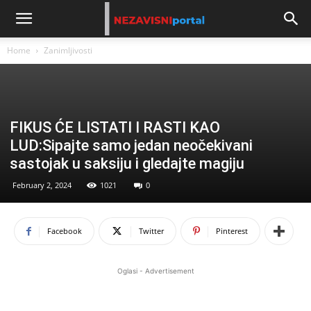
Home
Zanimljivosti
FIKUS ĆE LISTATI I RASTI KAO
LUD:Sipajte samo jedan neočekivani
sastojak u saksiju i gledajte magiju
February 2, 2024
1021
0
Facebook
Twitter
Pinterest
Oglasi - Advertisement