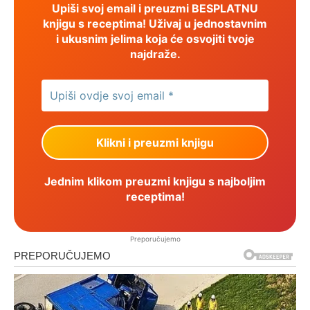
Upiši svoj email i preuzmi BESPLATNU
knjigu s receptima! Uživaj u jednostavnim
i ukusnim jelima koja će osvojiti tvoje
najdraže.
Jednim klikom preuzmi knjigu s najboljim
receptima!
Preporučujemo