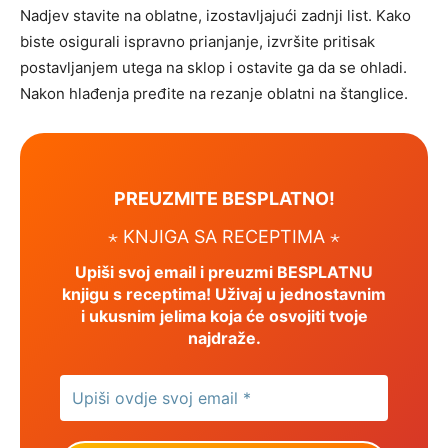
Nadjev stavite na oblatne, izostavljajući zadnji list. Kako
biste osigurali ispravno prianjanje, izvršite pritisak
postavljanjem utega na sklop i ostavite ga da se ohladi.
Nakon hlađenja pređite na rezanje oblatni na štanglice.
PREUZMITE BESPLATNO!
⋆ KNJIGA SA RECEPTIMA ⋆
Upiši svoj email i preuzmi BESPLATNU
knjigu s receptima! Uživaj u jednostavnim
i ukusnim jelima koja će osvojiti tvoje
najdraže.