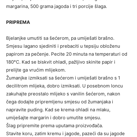
margarina, 500 grama jagoda i tri porcije šlaga.
PRIPREMA
Bjelanjke umutiti sa šećerom, pa umiješati brašno.
Smjesu lagano sjediniti i prebaciti u tepsiju obloženu
papirom za pečenje. Pecite 20 minuta na temperaturi od
180°C. Kad se biskvit ohladi, pažljivo skinite papir i
prelijte ga vrućim mlijekom.
Žumanjke izmiksati sa šećerom i umiješati brašno s 1
decilitrom mlijeka, dobro izmiksati. U posebnom loncu
zakuhajte preostalo mlijeko s vanilin šećerom, nakon
čega dodajte pripremljenu smjesu od žumanjaka i
napravite puding. Kad se krema ohladi na mlaku,
umiješajte margarin i dobro umutite smjesu.
Šlag pripremite prema uputama proizvođača.
Stavite koru, zatim kremu i jagode, pazeći da su jagode