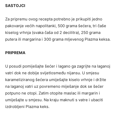
SASTOJCI
Za pripremu ovog recepta potrebno je prikupiti jedno
pakovanje većih napolitanki, 500 grama šećera, tri čaše
kiselog vrhnja (svaka čaša od 2 decilitra), 250 grama
putera ili margarina i 300 grama mljevenog Plazma keksa.
PRIPREMA
U posudi pomiješajte šećer i lagano ga zagrijte na laganoj
vatri dok ne dobije svijetlosmeđu nijansu. U smjesu
karameliziranog šećera umiješajte kiselo vrhnje i držite
na laganoj vatri uz povremeno miješanje dok se šećer
potpuno ne otopi. Zatim otopite maslac ili margarin i
umiješajte u smjesu. Na kraju maknuti s vatre i ubaciti
izdrobljeni Plazma keks.