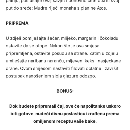
patnju, poslušajte ovaj savjet i ponovno ćete otkriti svoj
put do sreće: Mudre riječi monaha s planine Atos.
PRIPREMA
U zdjeli pomiješajte šećer, mlijeko, margarin i čokoladu,
ostavite da se otope. Nakon što je ova smjesa
pripremljena, ostavite posudu sa strane. Zatim u zdjelu
umiješajte naribanu naranču, mljeveni keks i nasjeckane
orahe. Ovom smjesom nastaviti filovati oblatne i završiti
postupak nanošenjem sloja glazure odozgo.
BONUS:
Dok budete pripremali čaj, ove će napolitanke uskoro
biti gotove, nudeći divnu poslasticu izrađenu prema
omiljenom receptu vaše bake.