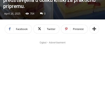
predstavljena u obliku kriški za praktičnu
pripremu.
April 26, 2025
704
0
Facebook
Twitter
Pinterest
Oglasi - Advertisement