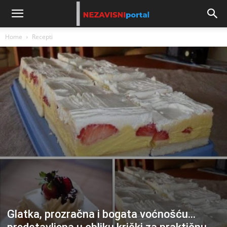
Home
Recepti
Glatka, prozračna i bogata voćnošću…