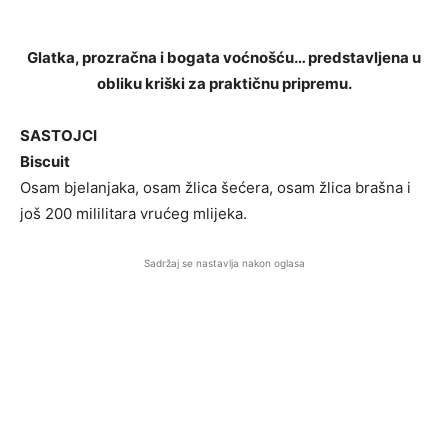
Glatka, prozračna i bogata voćnošću… predstavljena u
obliku kriški za praktičnu pripremu.
SASTOJCI
Biscuit
Osam bjelanjaka, osam žlica šećera, osam žlica brašna i
još 200 mililitara vrućeg mlijeka.
Sadržaj se nastavlja nakon oglasa