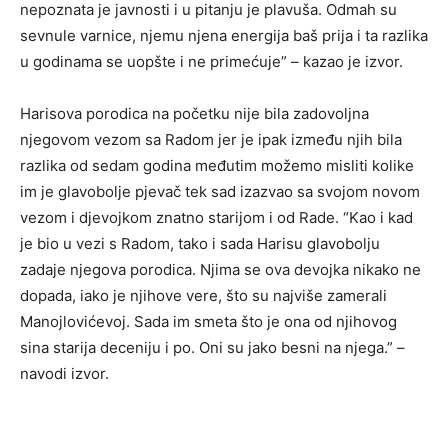
nepoznata je javnosti i u pitanju je plavuša. Odmah su
sevnule varnice, njemu njena energija baš prija i ta razlika
u godinama se uopšte i ne primećuje” – kazao je izvor.
Harisova porodica na početku nije bila zadovoljna
njegovom vezom sa Radom jer je ipak između njih bila
razlika od sedam godina međutim možemo misliti kolike
im je glavobolje pjevač tek sad izazvao sa svojom novom
vezom i djevojkom znatno starijom i od Rade. “Kao i kad
je bio u vezi s Radom, tako i sada Harisu glavobolju
zadaje njegova porodica. Njima se ova devojka nikako ne
dopada, iako je njihove vere, što su najviše zamerali
Manojlovićevoj. Sada im smeta što je ona od njihovog
sina starija deceniju i po. Oni su jako besni na njega.” –
navodi izvor.