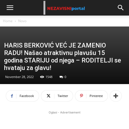
Home
Novo
HARIS BERKOVIĆ VEĆ JE ZAMENIO
RADU! Našao atraktivnu plavušu 15
godina STARIJU od njega – RODITELJI se
hvataju za glavu!
November 28, 2022
1548
0
Facebook
Twitter
Pinterest
Oglasi - Advertisement