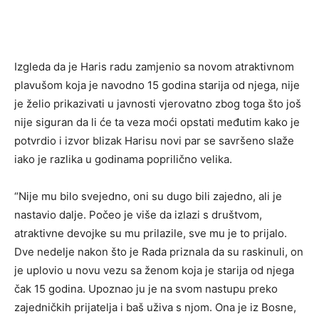
Izgleda da je Haris radu zamjenio sa novom atraktivnom
plavušom koja je navodno 15 godina starija od njega, nije
je želio prikazivati u javnosti vjerovatno zbog toga što još
nije siguran da li će ta veza moći opstati međutim kako je
potvrdio i izvor blizak Harisu novi par se savršeno slaže
iako je razlika u godinama poprilično velika.
“Nije mu bilo svejedno, oni su dugo bili zajedno, ali je
nastavio dalje. Počeo je više da izlazi s društvom,
atraktivne devojke su mu prilazile, sve mu je to prijalo.
Dve nedelje nakon što je Rada priznala da su raskinuli, on
je uplovio u novu vezu sa ženom koja je starija od njega
čak 15 godina. Upoznao ju je na svom nastupu preko
zajedničkih prijatelja i baš uživa s njom. Ona je iz Bosne,