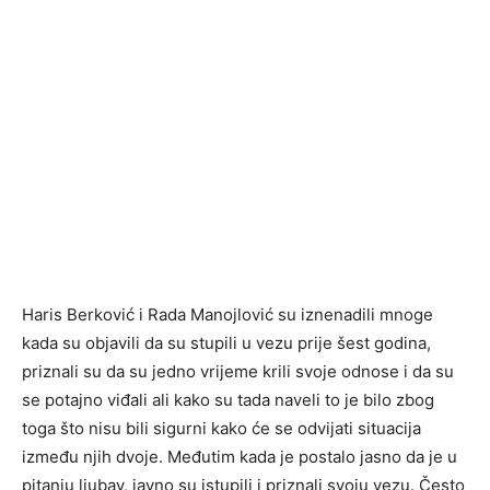
Haris Berković i Rada Manojlović su iznenadili mnoge
kada su objavili da su stupili u vezu prije šest godina,
priznali su da su jedno vrijeme krili svoje odnose i da su
se potajno viđali ali kako su tada naveli to je bilo zbog
toga što nisu bili sigurni kako će se odvijati situacija
između njih dvoje. Međutim kada je postalo jasno da je u
pitanju ljubav, javno su istupili i priznali svoju vezu. Često