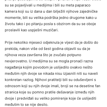
su se pojavljivali u medijima i bili su meta paparaco
kamera koji su iz dana u dan bilježili njihove zajedničke
momente, bili su velika podrška jedno drugome kako u
životu tako i po pitanju posla s obzirom da su se oboje
proslavili kao uspješni muzičari.
Prije nekoliko mjeseci odjeknula je vijest da je došlo do
prekida, nakon više od šest godina objavili su da je
njihova veza završena što je zvučalo potpuno
nevjerovatno. U medijima su se mogla pronaći razna
nagađanja kojim povodom je uslijedilo ovakvo nešto
međutim njih dvoje se nikada nisu izjasnili niti su naveli
konkretan razlog. Njihovi pratitelji bili su oduševljeni s
odnosom koji su njih dvoje imali, broji se na desetine fan
stranica koje su pomno pratile dešavanje između njih
dvoje i predviđali su veliko pomirenje koje će uslijediti
međutim to se nije desilo.