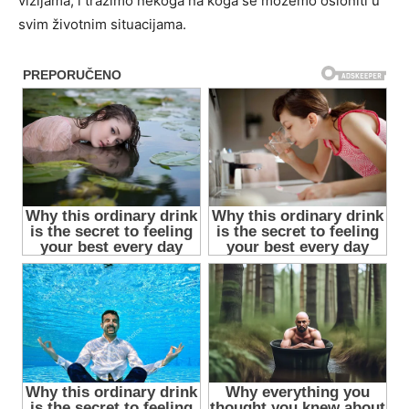
vizijama, i tražimo nekoga na koga se možemo osloniti u
svim životnim situacijama.