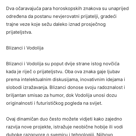
Dva očaravajuća para horoskopskih znakova su unaprijed
određena da postanu nevjerovatni prijatelji, gradeći
trajne veze koje sežu daleko iznad prosječnog
prijateljstva.
Blizanci i Vodolija
Blizanci i Vodolija su poput dvije strane istog novčića
kada je riječ o prijateljstvu. Oba ova znaka gaje ljubav
prema intelektualnim diskusijama, inovativnim idejama i
slobodi izražavanja. Blizanci donose svoju radoznalost i
briljantan smisao za humor, dok Vodolija unosi dozu
originalnosti i futurističkog pogleda na svijet.
Ovaj dinamičan duo često možete vidjeti kako zajedno
razvija nove projekte, istražuje neobične hobije ili vodi
duboke razgovore o svemiru i tehnologiji. Njihovo