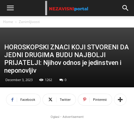
Home
Zanimljivosti
HOROSKOPSKI ZNACI KOJI STVORENI DA
JEDNI DRUGIMA BUDU NAJBOLJI
PRIJATELJI: Njihov odnos je jedinstven i
neponovljiv
December 3, 2023
1262
0
Facebook
Twitter
Pinterest
Oglasi - Advertisement