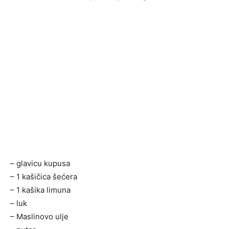
– glavicu kupusa
– 1 kašičica šećera
– 1 kašika limuna
– luk
– Maslinovo ulje