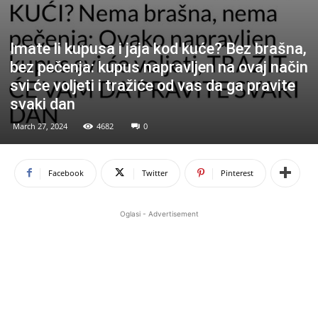
Imate li kupusa i jaja kod kuće? Bez brašna,
bez pečenja: kupus napravljen na ovaj način
svi će voljeti i tražiće od vas da ga pravite
svaki dan
March 27, 2024
4682
0
Facebook
Twitter
Pinterest
Oglasi - Advertisement