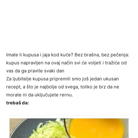
Imate li kupusa i jaja kod kuće? Bez brašna, bez pečenja:
kupus napravljen na ovaj način svi će voljeti i tražiće od
vas da ga pravite svaki dan
Za ljubitelje kupusa pripremili smo još jedan ukusan
recept, a što je najbolje od svega, toliko je brz da ne
morate ni da uključujete rernu.
trebaš da: