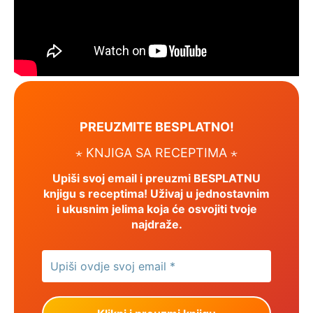
PREUZMITE BESPLATNO!
⋆ KNJIGA SA RECEPTIMA ⋆
Upiši svoj email i preuzmi BESPLATNU
knjigu s receptima! Uživaj u jednostavnim
i ukusnim jelima koja će osvojiti tvoje
najdraže.