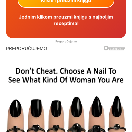
Jednim klikom preuzmi knjigu s najboljim
receptima!
Preporučujemo