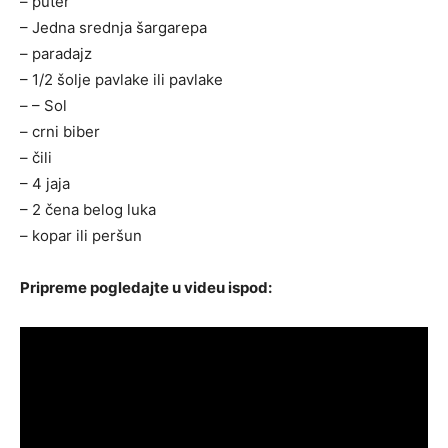
– puter
– Jedna srednja šargarepa
– paradajz
– 1/2 šolje pavlake ili pavlake
– – Sol
– crni biber
– čili
– 4 jaja
– 2 čena belog luka
– kopar ili peršun
Pripreme pogledajte u videu ispod: