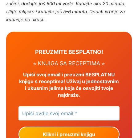
začini, dodajte još 600 ml vode. Kuhajte oko 20 minuta.
Ulijte mlijeko i kuhajte još 5-6 minuta. Dodati vrhnje za
kuhanje po ukusu.
PREUZMITE BESPLATNO!
⋆ KNJIGA SA RECEPTIMA ⋆
Upiši svoj email i preuzmi BESPLATNU
knjigu s receptima! Uživaj u jednostavnim
i ukusnim jelima koja će osvojiti tvoje
najdraže.