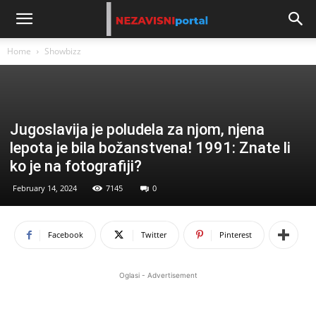
Home
Showbizz
Jugoslavija je poludela za njom, njena
lepota je bila božanstvena! 1991: Znate li
ko je na fotografiji?
February 14, 2024
7145
0
Facebook
Twitter
Pinterest
Oglasi - Advertisement