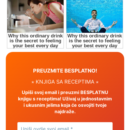
PREUZMITE BESPLATNO!
⋆ KNJIGA SA RECEPTIMA ⋆
Upiši svoj email i preuzmi BESPLATNU
knjigu s receptima! Uživaj u jednostavnim
i ukusnim jelima koja će osvojiti tvoje
najdraže.