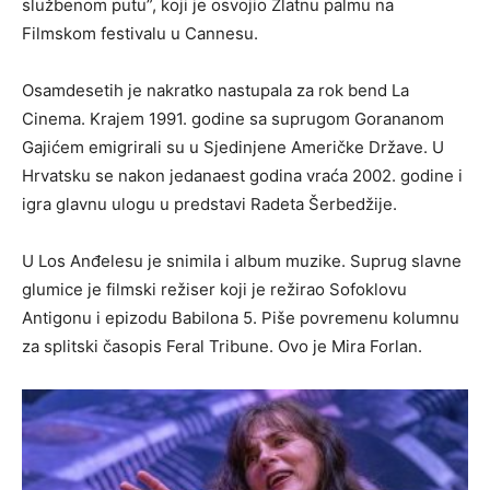
službenom putu”, koji je osvojio Zlatnu palmu na
Filmskom festivalu u Cannesu.
Osamdesetih je nakratko nastupala za rok bend La
Cinema. Krajem 1991. godine sa suprugom Gorananom
Gajićem emigrirali su u Sjedinjene Američke Države. U
Hrvatsku se nakon jedanaest godina vraća 2002. godine i
igra glavnu ulogu u predstavi Radeta Šerbedžije.
U Los Anđelesu je snimila i album muzike. Suprug slavne
glumice je filmski režiser koji je režirao Sofoklovu
Antigonu i epizodu Babilona 5. Piše povremenu kolumnu
za splitski časopis Feral Tribune. Ovo je Mira Forlan.