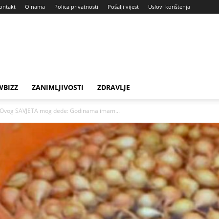
ontakt
O nama
Polica privatnosti
Pošalji vijest
Uslovi korištenja
BIZZ
ZANIMLJIVOSTI
ZDRAVLJE
am Ovog SAVJETA mog dede: Godinama imam...