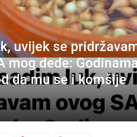
k, uvijek se pridržava
A mog dede: Godinam
d da mu se i komšije