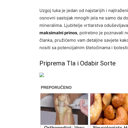
Uzgoj luka je jedan od najstarijih i najtraže
osnovni sastojak mnogih jela ne samo da dod
mineralima. Ljubitelje vrtlarstva oduševljav
maksimalni prinos
, potrebno je poznavati n
članka, pružićemo vam detaljne savjete kako p
nositi sa potencijalnim štetočinama i bolest
Priprema Tla i Odabir Sorte