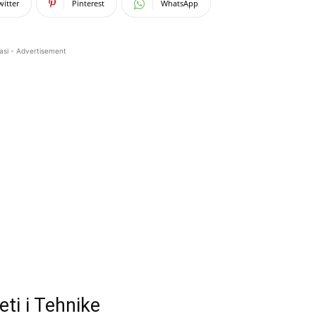
witter
Pinterest
WhatsApp
asi - Advertisement
ti i Tehnike