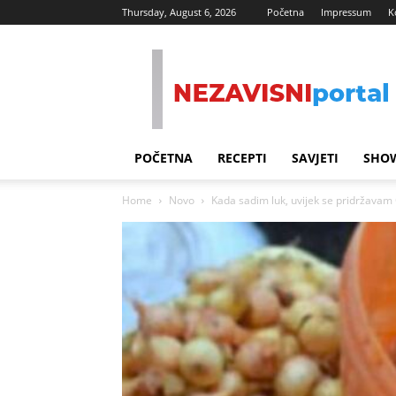
Thursday, August 6, 2026
Početna
Impressum
K
Nezavisni
Portal
POČETNA
RECEPTI
SAVJETI
SHOW
Home
Novo
Kada sadim luk, uvijek se pridržav