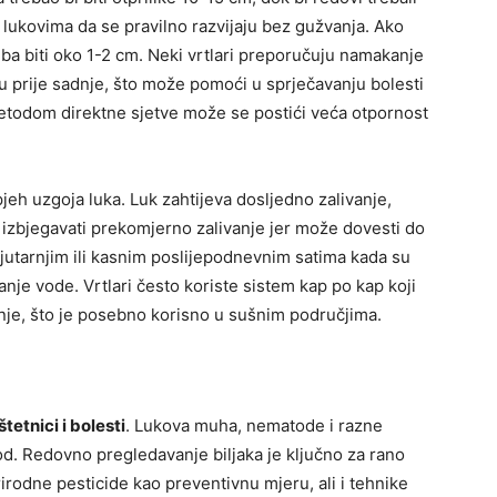
lukovima da se pravilno razvijaju bez gužvanja. Ako
reba biti oko 1-2 cm. Neki vrtlari preporučuju namakanje
oru prije sadnje, što može pomoći u sprječavanju bolesti
metodom direktne sjetve može se postići veća otpornost
jeh uzgoja luka. Luk zahtijeva dosljedno zalivanje,
izbjegavati prekomjerno zalivanje jer može dovesti do
im jutarnjim ili kasnim poslijepodnevnim satima kada su
nje vode. Vrtlari često koriste sistem kap po kap koji
je, što je posebno korisno u sušnim područjima.
štetnici i bolesti
. Lukova muha, nematode i razne
rod. Redovno pregledavanje biljaka je ključno za rano
rirodne pesticide kao preventivnu mjeru, ali i tehnike