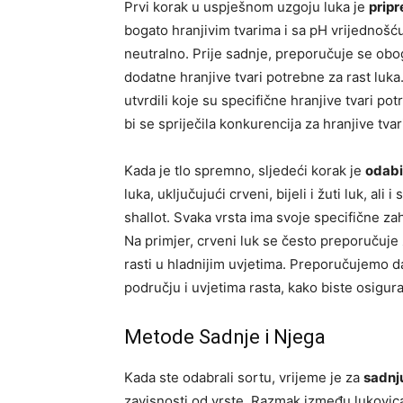
Prvi korak u uspješnom uzgoju luka je
pripr
bogato hranjivim tvarima i sa pH vrijednošću
neutralno. Prije sadnje, preporučuje se oboga
dodatne hranjive tvari potrebne za rast luka. 
utvrdili koje su specifične hranjive tvari po
bi se spriječila konkurencija za hranjive tvar
Kada je tlo spremno, sljedeći korak je
odabi
luka, uključujući crveni, bijeli i žuti luk, ali 
shallot. Svaka vrsta ima svoje specifične zah
Na primjer, crveni luk se često preporučuje 
rasti u hladnijim uvjetima. Preporučujemo d
području i uvjetima rasta, kako biste osigur
Metode Sadnje i Njega
Kada ste odabrali sortu, vrijeme je za
sadnj
zavisnosti od vrste. Razmak između lukovica t