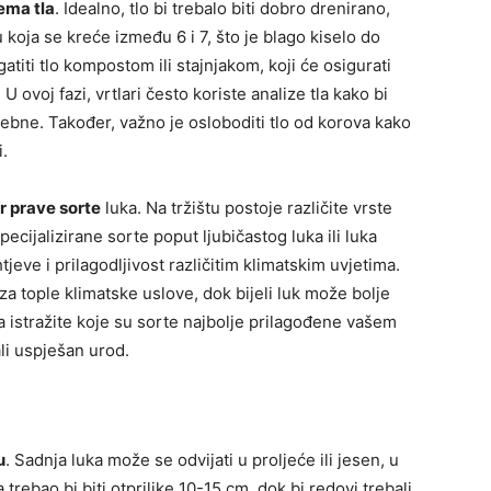
ema tla
. Idealno, tlo bi trebalo biti dobro drenirano,
 koja se kreće između 6 i 7, što je blago kiselo do
titi tlo kompostom ili stajnjakom, koji će osigurati
U ovoj fazi, vrtlari često koriste analize tla kako bi
trebne. Također, važno je osloboditi tlo od korova kako
i.
r prave sorte
luka. Na tržištu postoje različite vrste
i specijalizirane sorte poput ljubičastog luka ili luka
tjeve i prilagodljivost različitim klimatskim uvjetima.
za tople klimatske uslove, dok bijeli luk može bolje
a istražite koje su sorte najbolje prilagođene vašem
ali uspješan urod.
u
. Sadnja luka može se odvijati u proljeće ili jesen, u
rebao bi biti otprilike 10-15 cm, dok bi redovi trebali