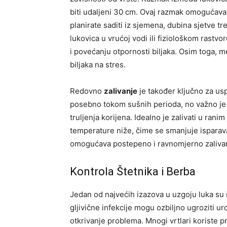
biti udaljeni 30 cm. Ovaj razmak omogućava 
planirate saditi iz sjemena, dubina sjetve t
lukovica u vrućoj vodi ili fiziološkom rastv
i povećanju otpornosti biljaka. Osim toga, 
biljaka na stres.
Redovno
zalivanje
je također ključno za usp
posebno tokom sušnih perioda, no važno je 
truljenja korijena. Idealno je zalivati u ran
temperature niže, čime se smanjuje isparava
omogućava postepeno i ravnomjerno zalivan
Kontrola Štetnika i Berba
Jedan od najvećih izazova u uzgoju luka su
gljivične infekcije mogu ozbiljno ugroziti u
otkrivanje problema. Mnogi vrtlari koriste p