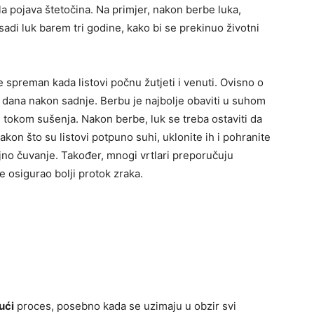
a pojava štetočina. Na primjer, nakon berbe luka,
adi luk barem tri godine, kako bi se prekinuo životni
 spreman kada listovi počnu žutjeti i venuti. Ovisno o
 dana nakon sadnje. Berbu je najbolje obaviti u suhom
i tokom sušenja. Nakon berbe, luk se treba ostaviti da
on što su listovi potpuno suhi, uklonite ih i pohranite
no čuvanje. Također, mnogi vrtlari preporučuju
 osigurao bolji protok zraka.
ući
proces, posebno kada se uzimaju u obzir svi