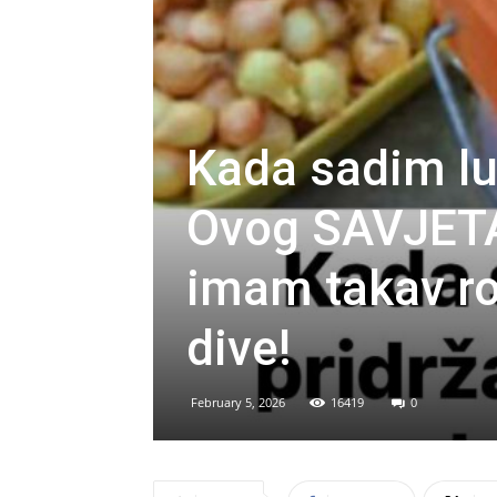
Kada sadim lu
Ovog SAVJET
imam takav ro
dive!
February 5, 2026
16419
0