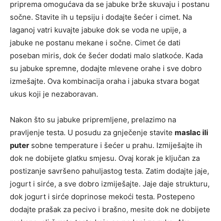
priprema omogućava da se jabuke brže skuvaju i postanu
sočne. Stavite ih u tepsiju i dodajte šećer i cimet. Na
laganoj vatri kuvajte jabuke dok se voda ne upije, a
jabuke ne postanu mekane i sočne. Cimet će dati
poseban miris, dok će šećer dodati malo slatkoće. Kada
su jabuke spremne, dodajte mlevene orahe i sve dobro
izmešajte. Ova kombinacija oraha i jabuka stvara bogat
ukus koji je nezaboravan.
Nakon što su jabuke pripremljene, prelazimo na
pravljenje testa. U posudu za gnječenje stavite
maslac ili
puter
sobne temperature i šećer u prahu. Izmiješajte ih
dok ne dobijete glatku smjesu. Ovaj korak je ključan za
postizanje savršeno pahuljastog testa. Zatim dodajte jaje,
jogurt i sirće, a sve dobro izmiješajte. Jaje daje strukturu,
dok jogurt i sirće doprinose mekoći testa. Postepeno
dodajte prašak za pecivo i brašno, mesite dok ne dobijete