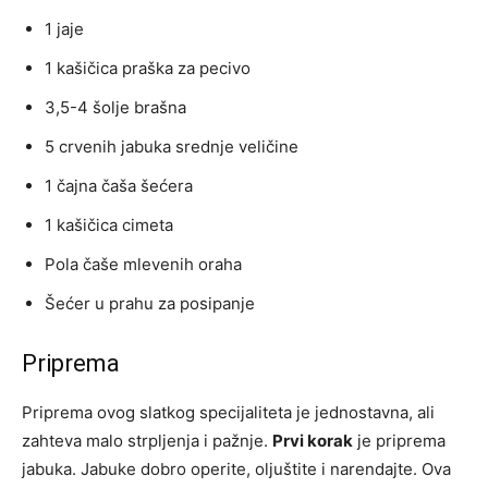
1 jaje
1 kašičica praška za pecivo
3,5-4 šolje brašna
5 crvenih jabuka srednje veličine
1 čajna čaša šećera
1 kašičica cimeta
Pola čaše mlevenih oraha
Šećer u prahu za posipanje
Priprema
Priprema ovog slatkog specijaliteta je jednostavna, ali
zahteva malo strpljenja i pažnje.
Prvi korak
je priprema
jabuka. Jabuke dobro operite, oljuštite i narendajte. Ova