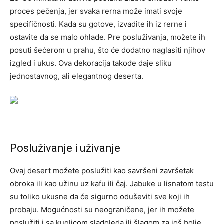
proces pečenja, jer svaka rerna može imati svoje
specifičnosti. Kada su gotove, izvadite ih iz rerne i
ostavite da se malo ohlade. Pre posluživanja, možete ih
posuti šećerom u prahu, što će dodatno naglasiti njihov
izgled i ukus. Ova dekoracija takođe daje sliku
jednostavnog, ali elegantnog deserta.
Posluživanje i uživanje
Ovaj desert možete poslužiti kao savršeni završetak
obroka ili kao užinu uz kafu ili čaj. Jabuke u lisnatom testu
su toliko ukusne da će sigurno oduševiti sve koji ih
probaju. Mogućnosti su neograničene, jer ih možete
poslužiti i sa kuglicom sladoleda ili šlagom za još bolje