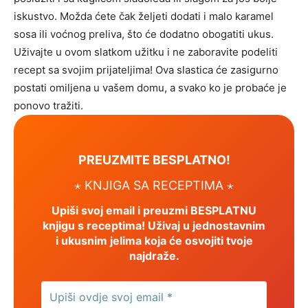
iskustvo. Možda ćete čak željeti dodati i malo karamel
sosa ili voćnog preliva, što će dodatno obogatiti ukus.
Uživajte u ovom slatkom užitku i ne zaboravite podeliti
recept sa svojim prijateljima! Ova slastica će zasigurno
postati omiljena u vašem domu, a svako ko je probaće je
ponovo tražiti.
PREUZMITE BESPLATNO!
⋆ KNJIGA SA RECEPTIMA ⋆
Upiši svoj email i preuzmi BESPLATNU
knjigu s receptima! Uživaj u jednostavnim
i ukusnim jelima koja će osvojiti tvoje
najdraže.