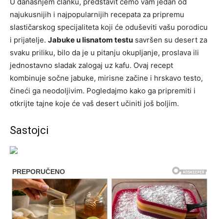
U današnjem članku, predstavit ćemo vam jedan od
najukusnijih i najpopularnijih recepata za pripremu
slastičarskog specijaliteta koji će oduševiti vašu porodicu
i prijatelje.
Jabuke u lisnatom testu
savršen su desert za
svaku priliku, bilo da je u pitanju okupljanje, proslava ili
jednostavno sladak zalogaj uz kafu. Ovaj recept
kombinuje sočne jabuke, mirisne začine i hrskavo testo,
čineći ga neodoljivim. Pogledajmo kako ga pripremiti i
otkrijte tajne koje će vaš desert učiniti još boljim.
Sastojci