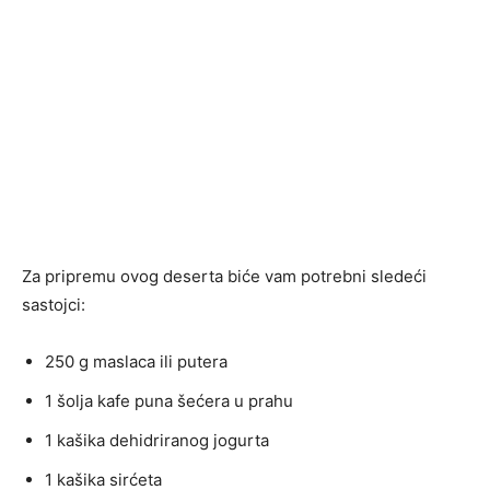
Za pripremu ovog deserta biće vam potrebni sledeći
sastojci:
250 g maslaca ili putera
1 šolja kafe puna šećera u prahu
1 kašika dehidriranog jogurta
1 kašika sirćeta