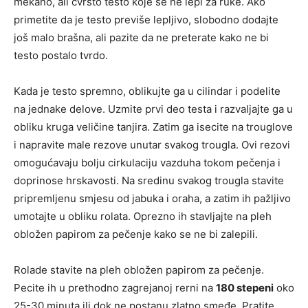
mekano, ali čvrsto testo koje se ne lepi za ruke. Ako
primetite da je testo previše lepljivo, slobodno dodajte
još malo brašna, ali pazite da ne preterate kako ne bi
testo postalo tvrdo.
Kada je testo spremno, oblikujte ga u cilindar i podelite
na jednake delove. Uzmite prvi deo testa i razvaljajte ga u
obliku kruga veličine tanjira. Zatim ga isecite na trouglove
i napravite male rezove unutar svakog trougla. Ovi rezovi
omogućavaju bolju cirkulaciju vazduha tokom pečenja i
doprinose hrskavosti. Na sredinu svakog trougla stavite
pripremljenu smjesu od jabuka i oraha, a zatim ih pažljivo
umotajte u obliku rolata. Oprezno ih stavljajte na pleh
obložen papirom za pečenje kako se ne bi zalepili.
Rolade stavite na pleh obložen papirom za pečenje.
Pecite ih u prethodno zagrejanoj rerni na
180 stepeni
oko
25-30 minuta ili dok ne postanu zlatno smeđe. Pratite