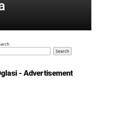
a
earch
Search
glasi - Advertisement