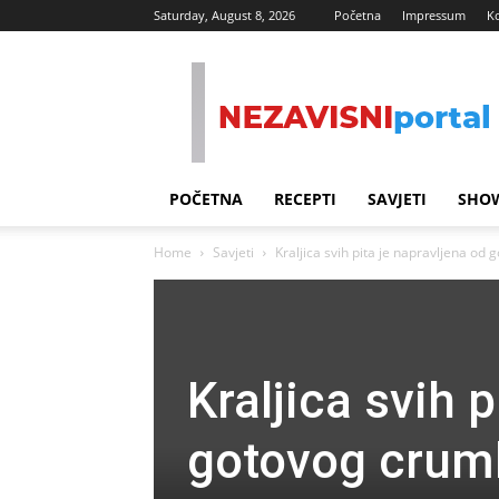
Saturday, August 8, 2026
Početna
Impressum
K
Nezavisni
Portal
POČETNA
RECEPTI
SAVJETI
SHOW
Home
Savjeti
Kraljica svih pita je napravljena od 
Kraljica svih 
gotovog crumb