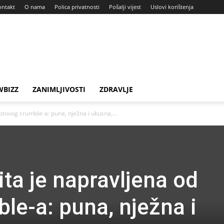
ontakt
O nama
Polica privatnosti
Pošalji vijest
Uslovi korištenja
BIZZ
ZANIMLJIVOSTI
ZDRAVLJE
gotovog crumble-a: puna, nježna i ukusna,...
pita je napravljena od
le-a: puna, nježna i