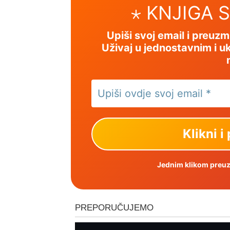
⋆ KNJIGA 
Upiši svoj email i preuz
Uživaj u jednostavnim i uk
Jednim klikom preuzm