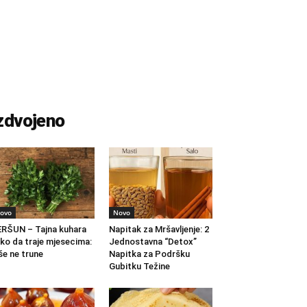
zdvojeno
ovo
Novo
RŠUN – Tajna kuhara
Napitak za Mršavljenje: 2
ko da traje mjesecima:
Jednostavna “Detox”
še ne trune
Napitka za Podršku
Gubitku Težine