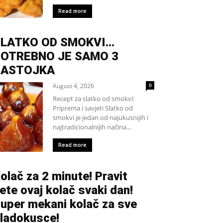
Read more
SLATKO OD SMOKVI…
OTREBNO JE SAMO 3
SASTOJKA
August 4, 2026
0
Recept za slatko od smokvi:
Priprema i savjeti Slatko od
smokvi je jedan od najukusnijih i
najtradicionalnijih načina...
Read more
olač za 2 minute! Pravit
ete ovaj kolač svaki dan!
uper mekani kolač za sve
ladokusce!