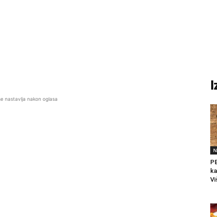
I
se nastavlja nakon oglasa
N
PE
ka
Vi