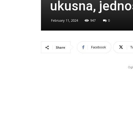
ukusna, jedno
February 11, 2024
947
0
Facebook
T
Share
Ogl