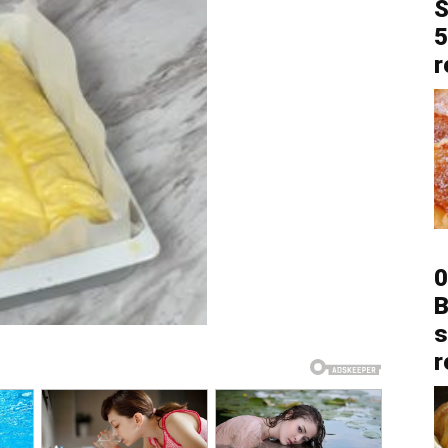
S
5
r
0
B
s
r