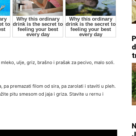
P
d
t
, mleko, ulje, griz, brašno i prašak za pecivo, malo soli.
pa premazati filom od sira, pa zarolati i staviti u pleh.
žite pitu smesom od jaja i griza. Stavite u rernu i
N
J