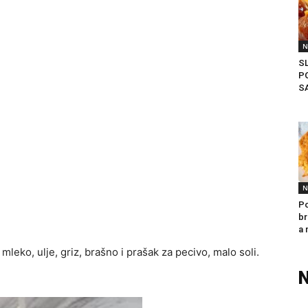
N
S
P
S
N
Po
br
a 
, mleko, ulje, griz, brašno i prašak za pecivo, malo soli.
N