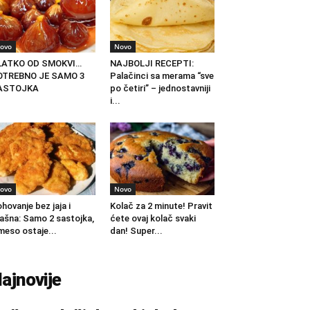
ovo
Novo
LATKO OD SMOKVI…
NAJBOLJI RECEPTI:
OTREBNO JE SAMO 3
Palačinci sa merama “sve
ASTOJKA
po četiri” – jednostavniji
i...
ovo
Novo
hovanje bez jaja i
Kolač za 2 minute! Pravit
ašna: Samo 2 sastojka,
ćete ovaj kolač svaki
meso ostaje...
dan! Super...
ajnovije