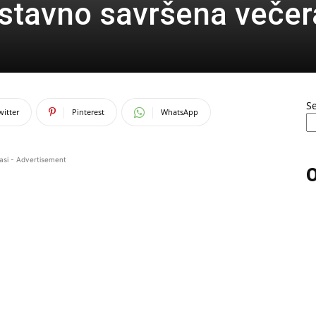
stavno savršena večer
S
witter
Pinterest
WhatsApp
asi - Advertisement
O