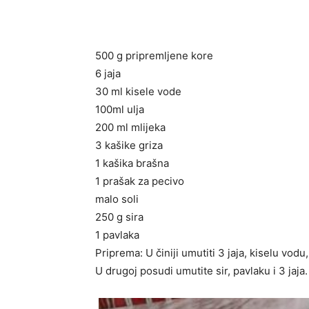
500 g pripremljene kore
6 jaja
30 ml kisele vode
100ml ulja
200 ml mlijeka
3 kašike griza
1 kašika brašna
1 prašak za pecivo
malo soli
250 g sira
1 pavlaka
Priprema: U činiji umutiti 3 jaja, kiselu vodu
U drugoj posudi umutite sir, pavlaku i 3 jaja.