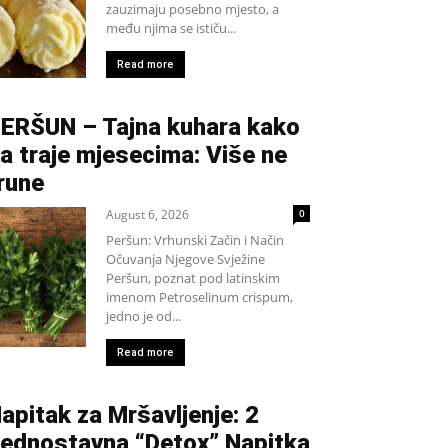
zauzimaju posebno mjesto, a
među njima se ističu...
Read more
ERŠUN – Tajna kuhara kako
a traje mjesecima: Više ne
rune
August 6, 2026
0
Peršun: Vrhunski Začin i Način
Očuvanja Njegove Svježine
Peršun, poznat pod latinskim
imenom Petroselinum crispum,
jedno je od...
Read more
apitak za Mršavljenje: 2
ednostavna “Detox” Napitka