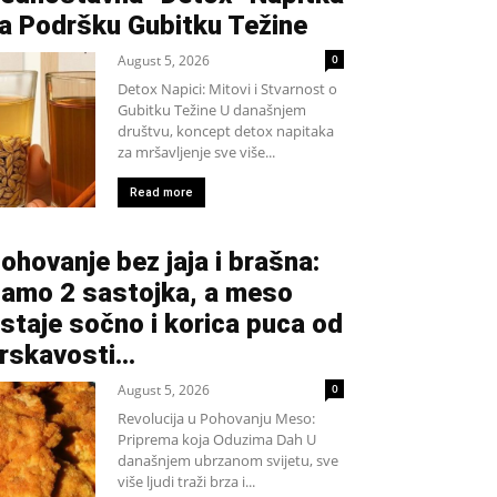
a Podršku Gubitku Težine
August 5, 2026
0
Detox Napici: Mitovi i Stvarnost o
Gubitku Težine U današnjem
društvu, koncept detox napitaka
za mršavljenje sve više...
Read more
ohovanje bez jaja i brašna:
amo 2 sastojka, a meso
staje sočno i korica puca od
rskavosti…
August 5, 2026
0
Revolucija u Pohovanju Meso:
Priprema koja Oduzima Dah U
današnjem ubrzanom svijetu, sve
više ljudi traži brza i...