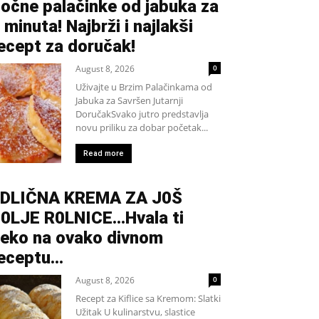
očne palačinke od jabuka za
 minuta! Najbrži i najlakši
ecept za doručak!
August 8, 2026
0
Uživajte u Brzim Palačinkama od
Jabuka za Savršen Jutarnji
DoručakSvako jutro predstavlja
novu priliku za dobar početak...
Read more
DLIČNA KREMA ZA J0Š
0LJE R0LNICE…Hvala ti
eko na ovako divnom
eceptu…
August 8, 2026
0
Recept za Kiflice sa Kremom: Slatki
Užitak U kulinarstvu, slastice