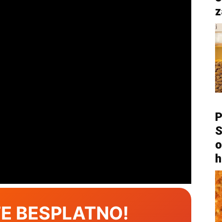
z
P
S
o
h
E BESPLATNO!