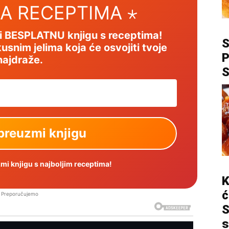
SA RECEPTIMA ⋆
mi BESPLATNU knjigu s receptima!
usnim jelima koja će osvojiti tvoje
P
najdraže.
i knjigu s najboljim receptima!
K
ć
Preporučujemo
S
s