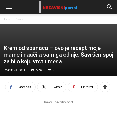
Home
Savjeti
Krem od spanaća – ovo je recept moje
mame i naučila sam ga od nje. Savršen spoj
za bilo koju vrstu mesa
March 25, 2024
5280
0
Facebook
Twitter
Pinterest
Oglasi - Advertisement