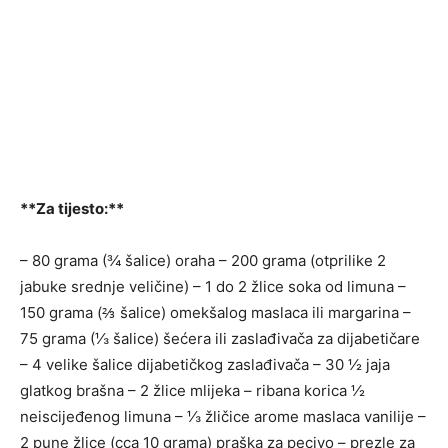
**Za tijesto:**
– 80 grama (¾ šalice) oraha – 200 grama (otprilike 2
jabuke srednje veličine) – 1 do 2 žlice soka od limuna –
150 grama (⅔ šalice) omekšalog maslaca ili margarina –
75 grama (⅓ šalice) šećera ili zaslađivača za dijabetičare
– 4 velike šalice dijabetičkog zaslađivača – 30 ½ jaja
glatkog brašna – 2 žlice mlijeka – ribana korica ½
neiscijeđenog limuna – ⅓ žličice arome maslaca vanilije –
2 pune žlice (cca 10 grama) praška za pecivo – prezle za