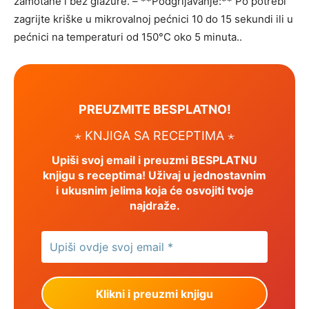
zamotane i bez glazure. – **Podgrijavanje:** Po potrebi
zagrijte kriške u mikrovalnoj pećnici 10 do 15 sekundi ili u
pećnici na temperaturi od 150°C oko 5 minuta..
PREUZMITE BESPLATNO!
⋆ KNJIGA SA RECEPTIMA ⋆
Upiši svoj email i preuzmi BESPLATNU
knjigu s receptima! Uživaj u jednostavnim
i ukusnim jelima koja će osvojiti tvoje
najdraže.