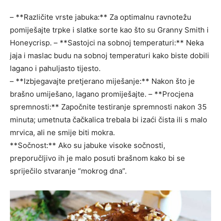
– **Različite vrste jabuka:** Za optimalnu ravnotežu
pomiješajte trpke i slatke sorte kao što su Granny Smith i
Honeycrisp. – **Sastojci na sobnoj temperaturi:** Neka
jaja i maslac budu na sobnoj temperaturi kako biste dobili
lagano i pahuljasto tijesto.
– **Izbjegavajte pretjerano miješanje:** Nakon što je
brašno umiješano, lagano promiješajte. – **Procjena
spremnosti:** Započnite testiranje spremnosti nakon 35
minuta; umetnuta čačkalica trebala bi izaći čista ili s malo
mrvica, ali ne smije biti mokra.
**Sočnost:** Ako su jabuke visoke sočnosti,
preporučljivo ih je malo posuti brašnom kako bi se
spriječilo stvaranje “mokrog dna”.