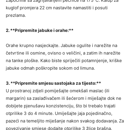
Započnite sa zagrijavanjem pećnice na 175°C. Kalup za
kuglof promjera 22 cm nastavite namastiti i posuti
prezlama.
2. **Pripremite jabuke i orahe:**
Orahe krupno nasjeckajte. Jabuke ogulite i narežite na
četvrtine ili osmine, ovisno o veličini, a zatim ih narežite
na tanke ploške. Kako biste spriječili potamnjenje, kriške
jabuke odmah poškropite sokom od limuna.
3. **Pripremite smjesu sastojaka za tijesto:**
U prostranoj zdjeli pomiješajte omekšali maslac (ili
margarin) sa zaslađivačem ili šećerom i miješajte dok ne
dobijete pjenušavu konzistenciju, što bi trebalo trajati
otprilike 3 do 4 minute. Umiješajte jaja pojedinačno,
pazeći na temeljito miješanje nakon svakog dodavanja. Za
povezivanje smjese dodajte otprilike 3 žlice brašna.