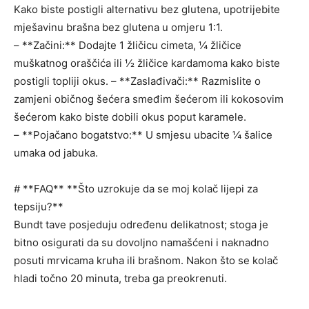
Kako biste postigli alternativu bez glutena, upotrijebite
mješavinu brašna bez glutena u omjeru 1:1.
– **Začini:** Dodajte 1 žličicu cimeta, ¼ žličice
muškatnog oraščića ili ½ žličice kardamoma kako biste
postigli topliji okus. – **Zaslađivači:** Razmislite o
zamjeni običnog šećera smeđim šećerom ili kokosovim
šećerom kako biste dobili okus poput karamele.
– **Pojačano bogatstvo:** U smjesu ubacite ¼ šalice
umaka od jabuka.
# **FAQ** **Što uzrokuje da se moj kolač lijepi za
tepsiju?**
Bundt tave posjeduju određenu delikatnost; stoga je
bitno osigurati da su dovoljno namašćeni i naknadno
posuti mrvicama kruha ili brašnom. Nakon što se kolač
hladi točno 20 minuta, treba ga preokrenuti.