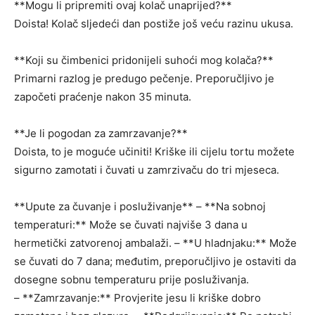
**Mogu li pripremiti ovaj kolač unaprijed?**
Doista! Kolač sljedeći dan postiže još veću razinu ukusa.
**Koji su čimbenici pridonijeli suhoći mog kolača?**
Primarni razlog je predugo pečenje. Preporučljivo je
započeti praćenje nakon 35 minuta.
**Je li pogodan za zamrzavanje?**
Doista, to je moguće učiniti! Kriške ili cijelu tortu možete
sigurno zamotati i čuvati u zamrzivaču do tri mjeseca.
**Upute za čuvanje i posluživanje** – **Na sobnoj
temperaturi:** Može se čuvati najviše 3 dana u
hermetički zatvorenoj ambalaži. – **U hladnjaku:** Može
se čuvati do 7 dana; međutim, preporučljivo je ostaviti da
dosegne sobnu temperaturu prije posluživanja.
– **Zamrzavanje:** Provjerite jesu li kriške dobro