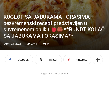
KUGLOF SA JABUKAMA I ORASIMA –
bezvremenski recept predstavljen u
suvremenom obliku
**BUNDT KOLAČ
SA JABUKAMA I ORASIMA**
April 23, 2025
2743
0
Facebook
Twitter
Pinterest
Oglasi - Advertisement