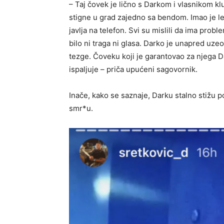
– Taj čovek je lično s Darkom i vlasnikom k
stigne u grad zajedno sa bendom. Imao je let
javlja na telefon. Svi su mislili da ima prob
bilo ni traga ni glasa. Darko je unapred uzeo
tezge. Čoveku koji je garantovao za njega D
ispaljuje – priča upućeni sagovornik.
Inače, kako se saznaje, Darku stalno stižu p
smr*u.