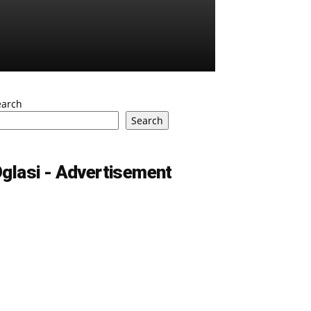
earch
Search
glasi - Advertisement