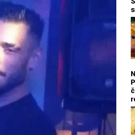
S
s
N
P
č
r