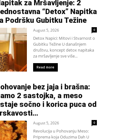
apitak za Mršavljenje: 2
ednostavna “Detox” Napitka
a Podršku Gubitku Težine
August 5, 2026
0
Detox Napici: Mitovi i Stvarnost o
Gubitku Težine U današnjem
društvu, koncept detox napitaka
za mršavljenje sve više...
Read more
ohovanje bez jaja i brašna:
amo 2 sastojka, a meso
staje sočno i korica puca od
rskavosti…
August 5, 2026
0
Revolucija u Pohovanju Meso:
Priprema koja Oduzima Dah U