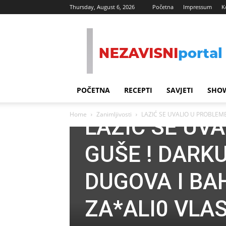
Thursday, August 6, 2026
Početna
Impressum
K
Nezavisni
Portal
POČETNA
RECEPTI
SAVJETI
SHOW
Home
Zanimljivosti
LAZIĆ SE UVALIO U PROBLEME
LAZIĆ SE UV
GUŠE ! DARK
DUGOVA I BA
ZA*ALI0 VLAS