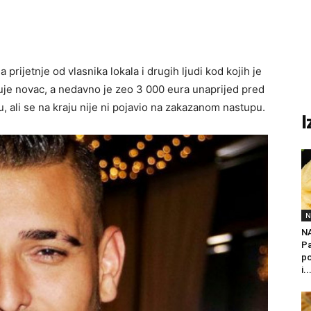
prijetnje od vlasnika lokala i drugih ljudi kod kojih je
je novac, a nedavno je zeo 3 000 eura unaprijed pred
ali se na kraju nije ni pojavio na zakazanom nastupu.
I
N
N
Pa
po
i..