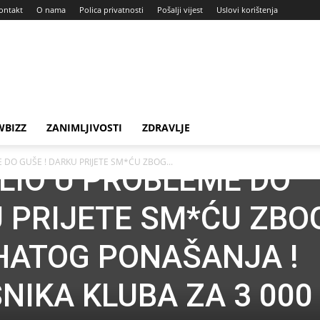
ontakt
O nama
Polica privatnosti
Pošalji vijest
Uslovi korištenja
BIZZ
ZANIMLJIVOSTI
ZDRAVLJE
 DO GUŠE ! DARKU PRIJETE SM*ĆU ZBOG...
ALIO U PROBLEME DO
U PRIJETE SM*ĆU ZBO
HATOG PONAŠANJA !
NIKA KLUBA ZA 3 000