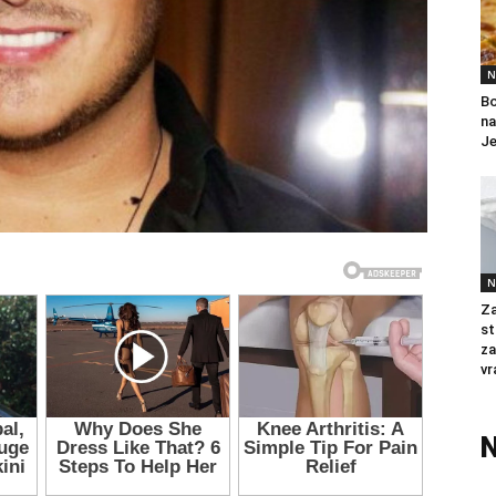
N
Bo
na
Je
N
Za
st
za
vr
N