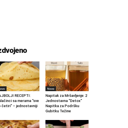
zdvojeno
ovo
Novo
AJBOLJI RECEPTI:
Napitak za Mršavljenje: 2
lačinci sa merama “sve
Jednostavna “Detox”
 četiri” – jednostavniji
Napitka za Podršku
.
Gubitku Težine