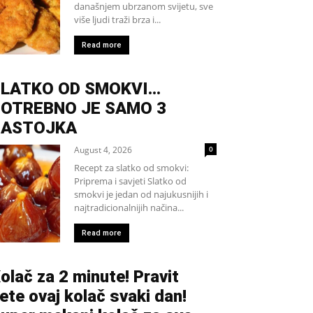
današnjem ubrzanom svijetu, sve
više ljudi traži brza i...
Read more
SLATKO OD SMOKVI…
OTREBNO JE SAMO 3
SASTOJKA
August 4, 2026
0
Recept za slatko od smokvi:
Priprema i savjeti Slatko od
smokvi je jedan od najukusnijih i
najtradicionalnijih načina...
Read more
olač za 2 minute! Pravit
ete ovaj kolač svaki dan!