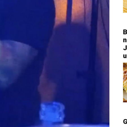
B
n
J
u
G