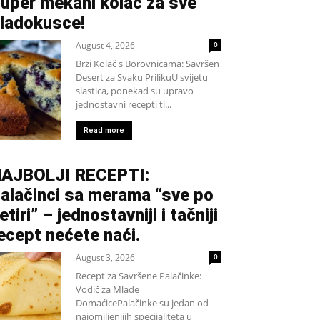
uper mekani kolač za sve
ladokusce!
August 4, 2026
0
Brzi Kolač s Borovnicama: Savršen
Desert za Svaku PrilikuU svijetu
slastica, ponekad su upravo
jednostavni recepti ti...
Read more
AJBOLJI RECEPTI:
alačinci sa merama “sve po
etiri” – jednostavniji i tačniji
ecept nećete naći.
August 3, 2026
0
Recept za Savršene Palačinke:
Vodič za Mlade
DomaćicePalačinke su jedan od
najomiljenijih specijaliteta u