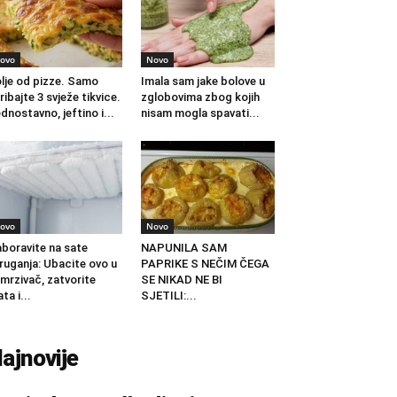
ovo
Novo
lje od pizze. Samo
Imala sam jake bolove u
ribajte 3 svježe tikvice.
zglobovima zbog kojih
dnostavno, jeftino i...
nisam mogla spavati...
ovo
Novo
boravite na sate
NAPUNILA SAM
ruganja: Ubacite ovo u
PAPRIKE S NEČIM ČEGA
mrzivač, zatvorite
SE NIKAD NE BI
ata i...
SJETILI:...
ajnovije