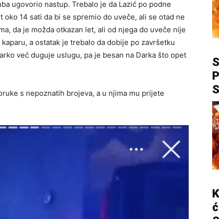
luba ugovorio nastup. Trebalo je da Lazić po podne
 oko 14 sati da bi se spremio do uveče, ali se otad ne
lema, da je možda otkazan let, ali od njega do uveče nije
 kaparu, a ostatak je trebalo da dobije po završetku
arko već duguje uslugu, pa je besan na Darka što opet
P
oruke s nepoznatih brojeva, a u njima mu prijete
K
ć