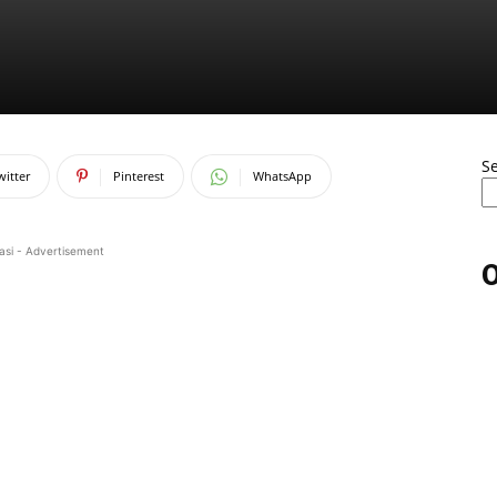
S
witter
Pinterest
WhatsApp
asi - Advertisement
O