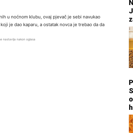
N
J
nih u noćnom klubu, ovaj pjevač je sebi navukao
z
koji je dao kaparu, a ostatak novca je trebao da da
se nastavlja nakon oglasa
P
S
o
h