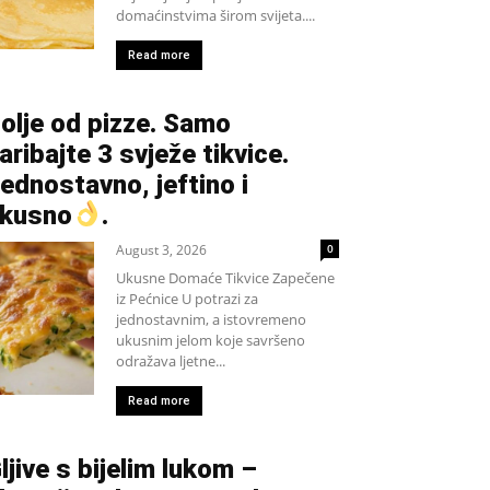
domaćinstvima širom svijeta....
Read more
olje od pizze. Samo
aribajte 3 svježe tikvice.
ednostavno, jeftino i
kusno
.
August 3, 2026
0
Ukusne Domaće Tikvice Zapečene
iz Pećnice U potrazi za
jednostavnim, a istovremeno
ukusnim jelom koje savršeno
odražava ljetne...
Read more
ljive s bijelim lukom –