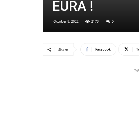
EURA !
October 8, 2022
2173
0
Facebook
T
Share
Ogl