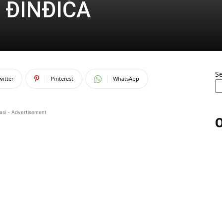
 ĐINĐIĆA
S
witter
Pinterest
WhatsApp
asi - Advertisement
O