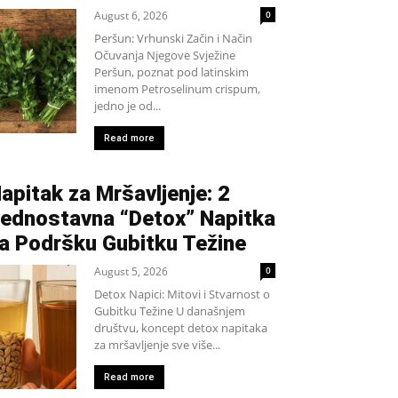
August 6, 2026
0
Peršun: Vrhunski Začin i Način
Očuvanja Njegove Svježine
Peršun, poznat pod latinskim
imenom Petroselinum crispum,
jedno je od...
Read more
apitak za Mršavljenje: 2
ednostavna “Detox” Napitka
a Podršku Gubitku Težine
August 5, 2026
0
Detox Napici: Mitovi i Stvarnost o
Gubitku Težine U današnjem
društvu, koncept detox napitaka
za mršavljenje sve više...
Read more