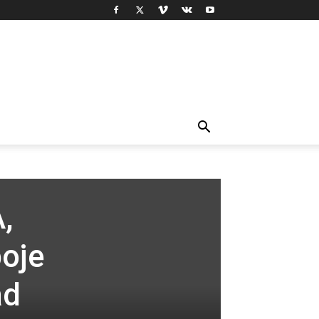
,
oje
ad