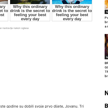
N
Po
br
a 
se nastavlja nakon oglasa
N
B
G
TR
b
N
B
iste godine su dobili svoje prvo dijete, Jovanu. Tri