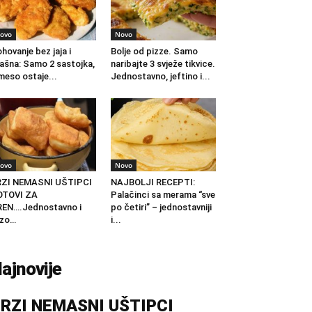
ovo
Novo
hovanje bez jaja i
Bolje od pizze. Samo
ašna: Samo 2 sastojka,
naribajte 3 svježe tikvice.
meso ostaje...
Jednostavno, jeftino i...
ovo
Novo
RZI NEMASNI UŠTIPCI
NAJBOLJI RECEPTI:
OTOVI ZA
Palačinci sa merama “sve
EN….Jednostavno i
po četiri” – jednostavniji
rzo…
i...
ajnovije
RZI NEMASNI UŠTIPCI