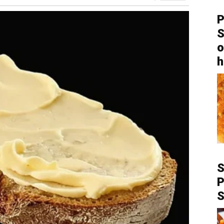
P
S
o
h
P