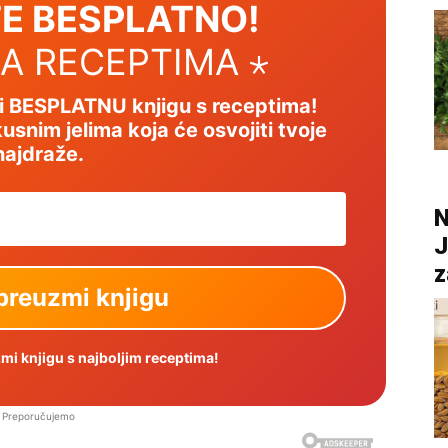
E BESPLATNO!
SA RECEPTIMA ⋆
mi BESPLATNU knjigu s receptima!
usnim jelima koja će osvojiti tvoje
najdraže.
N
J
z
i knjigu s najboljim receptima!
Preporučujemo