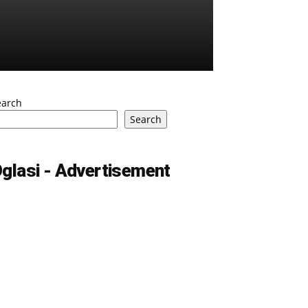
earch
Search
glasi - Advertisement