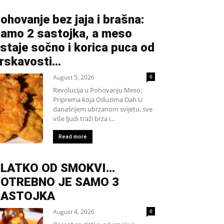
ohovanje bez jaja i brašna:
amo 2 sastojka, a meso
staje sočno i korica puca od
rskavosti…
August 5, 2026
0
Revolucija u Pohovanju Meso:
Priprema koja Oduzima Dah U
današnjem ubrzanom svijetu, sve
više ljudi traži brza i...
Read more
SLATKO OD SMOKVI…
OTREBNO JE SAMO 3
SASTOJKA
August 4, 2026
0