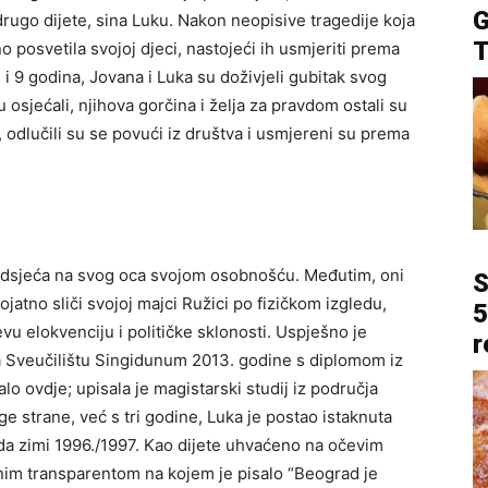
G
drugo dijete, sina Luku. Nakon neopisive tragedije koja
T
o posvetila svojoj djeci, nastojeći ih usmjeriti prema
i 9 godina, Jovana i Luka su doživjeli gubitak svog
u osjećali, njihova gorčina i želja za pravdom ostali su
 odlučili su se povući iz društva i usmjereni su prema
podsjeća na svog oca svojom osobnošću. Međutim, oni
S
jatno sliči svojoj majci Ružici po fizičkom izgledu,
5
čevu elokvenciju i političke sklonosti. Uspješno je
r
 na Sveučilištu Singidunum 2013. godine s diplomom iz
lo ovdje; upisala je magistarski studij iz područja
ge strane, već s tri godine, Luka je postao istaknuta
da zimi 1996./1997. Kao dijete uhvaćeno na očevim
nim transparentom na kojem je pisalo “Beograd je