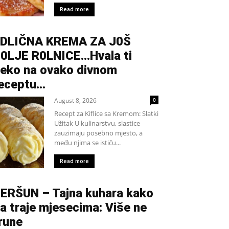
Read more
DLIČNA KREMA ZA J0Š
0LJE R0LNICE…Hvala ti
eko na ovako divnom
eceptu…
August 8, 2026
0
Recept za Kiflice sa Kremom: Slatki
Užitak U kulinarstvu, slastice
zauzimaju posebno mjesto, a
među njima se ističu...
Read more
ERŠUN – Tajna kuhara kako
a traje mjesecima: Više ne
rune