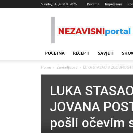
Sunday, August 9, 2026
Početna
Impressum
Kon
Nezavisni
Portal
POČETNA
RECEPTI
SAVJETI
SHOW
Home
Zanimljivosti
LUKA STASAO U ZGODNOG FRAJ
LUKA STASAO
JOVANA POST
pošli očevim 