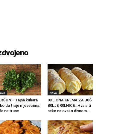
zdvojeno
ovo
Novo
RŠUN – Tajna kuhara
0DLIČNA KREMA ZA J0Š
ko da traje mjesecima:
B0LJE R0LNICE…Hvala ti
še ne trune
seko na ovako divnom...