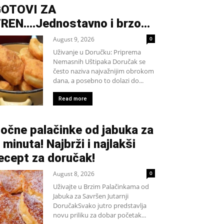
OTOVI ZA
REN….Jednostavno i brzo…
August 9, 2026
0
Uživanje u Doručku: Priprema
Nemasnih Uštipaka Doručak se
često naziva najvažnijim obrokom
dana, a posebno to dolazi do...
Read more
očne palačinke od jabuka za
 minuta! Najbrži i najlakši
ecept za doručak!
August 8, 2026
0
Uživajte u Brzim Palačinkama od
Jabuka za Savršen Jutarnji
DoručakSvako jutro predstavlja
novu priliku za dobar početak...