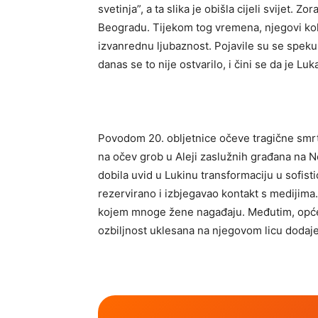
svetinja”, a ta slika je obišla cijeli svijet. Z
Beogradu. Tijekom tog vremena, njegovi kole
izvanrednu ljubaznost. Pojavile su se speku
danas se to nije ostvarilo, i čini se da je L
Povodom 20. obljetnice očeve tragične smrt
na očev grob u Aleji zaslužnih građana na 
dobila uvid u Lukinu transformaciju u sofist
rezervirano i izbjegavao kontakt s medijima. 
kojem mnoge žene nagađaju. Međutim, opće j
ozbiljnost uklesana na njegovom licu dodaje