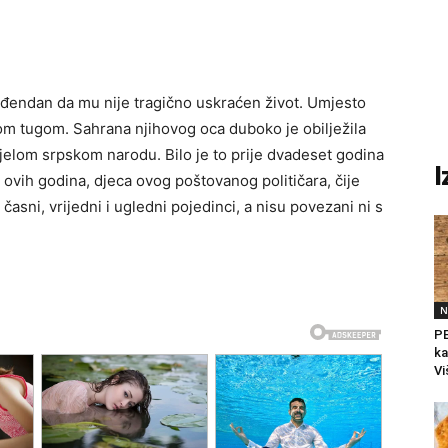
rođendan da mu nije tragično uskraćen život. Umjesto
nom tugom. Sahrana njihovog oca duboko je obilježila
cijelom srpskom narodu. Bilo je to prije dvadeset godina
I
 ovih godina, djeca ovog poštovanog političara, čije
časni, vrijedni i ugledni pojedinci, a nisu povezani ni s
N
PE
ka
Vi