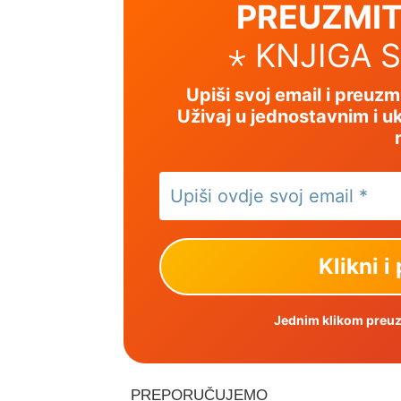
PREUZMIT
⋆ KNJIGA 
Upiši svoj email i preuz
Uživaj u jednostavnim i uk
Jednim klikom preuzm