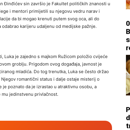
oran Đinđićev sin završio je Fakultet političkih znanosti u
ge i mentori primijetili su njegovu vedru narav i
lacije da bi mogao krenuti putem svog oca, ali do
0
uka odabrao karijeru udaljenu od medijske pažnje.
B
s
r
i, Luka je zajedno s majkom Ružicom položio cvijeće
Novom groblju. Prigodom ovog događaja, javnost je
iciranog mladića. Do tog trenutka, Luka se često držao
Njegov romantični status i dalje ostaje misterij o
e poznato da je izrastao u atraktivnu osobu, a
 mu jedinstvenu privlačnost.
P
d
t