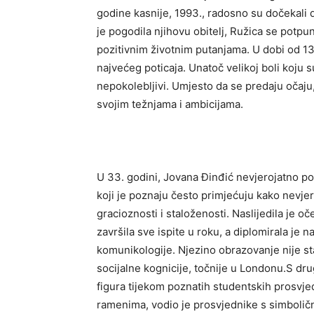
godine kasnije, 1993., radosno su dočekali 
je pogodila njihovu obitelj, Ružica se potpun
pozitivnim životnim putanjama. U dobi od 13 
najvećeg poticaja. Unatoč velikoj boli koju s
nepokolebljivi. Umjesto da se predaju očaju,
svojim težnjama i ambicijama.
U 33. godini, Jovana Đinđić nevjerojatno 
koji je poznaju često primjećuju kako nevjero
gracioznosti i staloženosti. Naslijedila je o
završila sve ispite u roku, a diplomirala je
komunikologije. Njezino obrazovanje nije sta
socijalne kognicije, točnije u Londonu.S dru
figura tijekom poznatih studentskih prosvje
ramenima, vodio je prosvjednike s simbolič