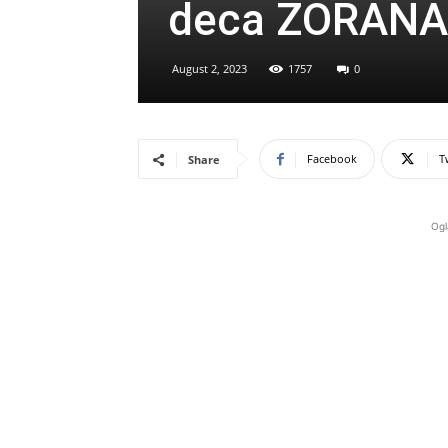
deca ZORANA
August 2, 2023
1757
0
Facebook
T
Share
Ogl