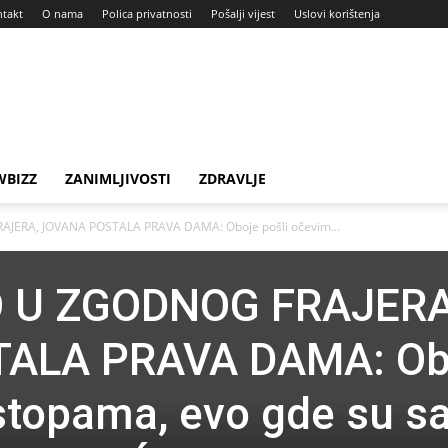
takt
O nama
Polica privatnosti
Pošalji vijest
Uslovi korištenja
BIZZ
ZANIMLJIVOSTI
ZDRAVLJE
ERA, JOVANA POSTALA PRAVA DAMA: Oboje pošli očevim...
 U ZGODNOG FRAJERA
ALA PRAVA DAMA: Ob
stopama, evo gde su s