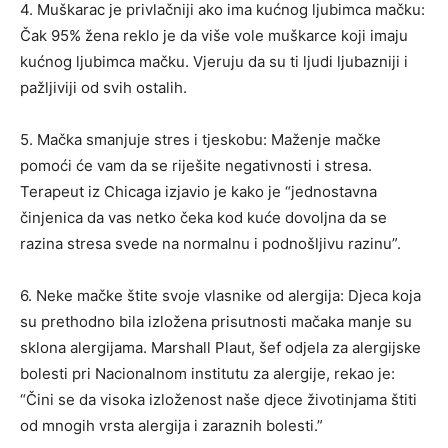
4. Muškarac je privlačniji ako ima kućnog ljubimca mačku:
Čak 95% žena reklo je da više vole muškarce koji imaju
kućnog ljubimca mačku. Vjeruju da su ti ljudi ljubazniji i
pažljiviji od svih ostalih.
5. Mačka smanjuje stres i tjeskobu: Maženje mačke
pomoći će vam da se riješite negativnosti i stresa.
Terapeut iz Chicaga izjavio je kako je “jednostavna
činjenica da vas netko čeka kod kuće dovoljna da se
razina stresa svede na normalnu i podnošljivu razinu”.
6. Neke mačke štite svoje vlasnike od alergija: Djeca koja
su prethodno bila izložena prisutnosti mačaka manje su
sklona alergijama. Marshall Plaut, šef odjela za alergijske
bolesti pri Nacionalnom institutu za alergije, rekao je:
“Čini se da visoka izloženost naše djece životinjama štiti
od mnogih vrsta alergija i zaraznih bolesti.”