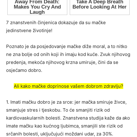
7 znanstvenih činjenica dokazuje da su mačke
jedinstvene životinje!
Poznato je da posjedovanje mačke diže moral, a to nitko
ne zna bolje od onih koji ih imaju kod kuće. Zvuk njihovog
predenja, mekoća njihovog krzna umiruje, čini da se
osjećamo dobro.
Ali kako mačke doprinose vašem dobrom zdravlju?
1. Imati mačku dobro je za srce: jer mačka smiruje živce,
smanjuje stres i tjeskobu. To će smanjiti rizik od
kardiovaskularnih bolesti. Znanstvena studija kaže da ako
imate mačku kao kućnog ljubimca, smanjili ste rizik od
srčanih bolesti, uključujući moždani udar, za 30%.