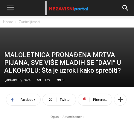
Home
Zanimljivosti
MALOLETNICA PRONAĐENA MRTVA
PIJANA, SVE VIŠE MLADIH SE “DAVI” U
ALKOHOLU: Šta je uzrok i kako sprečiti?
January 16, 2024
1139
0
Facebook
Twitter
Pinterest
Oglasi - Advertisement