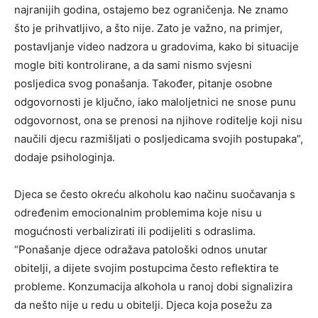
najranijih godina, ostajemo bez ograničenja. Ne znamo
što je prihvatljivo, a što nije. Zato je važno, na primjer,
postavljanje video nadzora u gradovima, kako bi situacije
mogle biti kontrolirane, a da sami nismo svjesni
posljedica svog ponašanja. Također, pitanje osobne
odgovornosti je ključno, iako maloljetnici ne snose punu
odgovornost, ona se prenosi na njihove roditelje koji nisu
naučili djecu razmišljati o posljedicama svojih postupaka”,
dodaje psihologinja.
Djeca se često okreću alkoholu kao načinu suočavanja s
određenim emocionalnim problemima koje nisu u
mogućnosti verbalizirati ili podijeliti s odraslima.
“Ponašanje djece odražava patološki odnos unutar
obitelji, a dijete svojim postupcima često reflektira te
probleme. Konzumacija alkohola u ranoj dobi signalizira
da nešto nije u redu u obitelji. Djeca koja posežu za