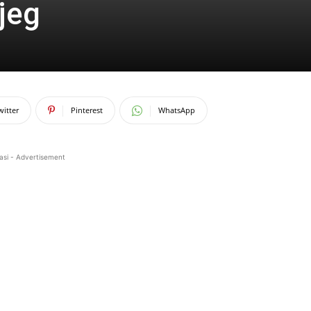
jeg
witter
Pinterest
WhatsApp
asi - Advertisement