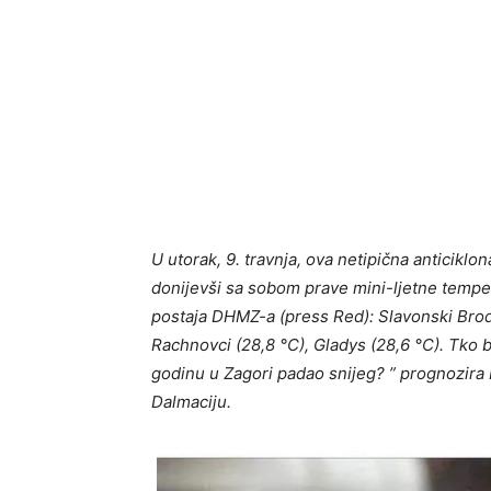
U utorak, 9. travnja, ova netipična anticikl
donijevši sa sobom prave mini-ljetne temper
postaja DHMZ-a (press Red): Slavonski Brod 
Rachnovci (28,8 °C), Gladys (28,6 °C). Tko b
godinu u Zagori padao snijeg? ” prognozira 
Dalmaciju.