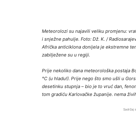
Meteorolozi su najavili veliku promjenu: vr
i snježne pahulje. Foto: Dž. K. / Radiosaraje
Afrička anticiklona donijela je ekstremne t
zabilježene su u regiji.
Prije nekoliko dana meteorološka postaja Bosi
°C (u hladu!). Prije nego što smo ušli u Gors
desetinku stupnja – bio je to vruć dan, fen
tom gradiću Karlovačke županije. nema živih
Sadržaj 