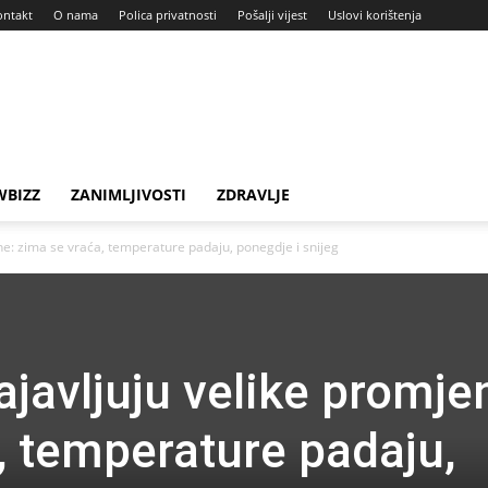
ontakt
O nama
Polica privatnosti
Pošalji vijest
Uslovi korištenja
BIZZ
ZANIMLJIVOSTI
ZDRAVLJE
ne: zima se vraća, temperature padaju, ponegdje i snijeg
javljuju velike promje
, temperature padaju,