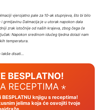
.
ciji vjerojatno pale za 10-ak stupnjeva, što bi bilo
 i grmljavinu Dalmacija je u utorak napokon dala
iji zrak istočnije od naših krajeva, zbog čega će
aključak: Napokon sredinom idućeg tjedna dolazi nam
jskih temperatura.
 lakše disati…
E BESPLATNO!
SA RECEPTIMA ⋆
mi BESPLATNU knjigu s receptima!
usnim jelima koja će osvojiti tvoje
najdraže.