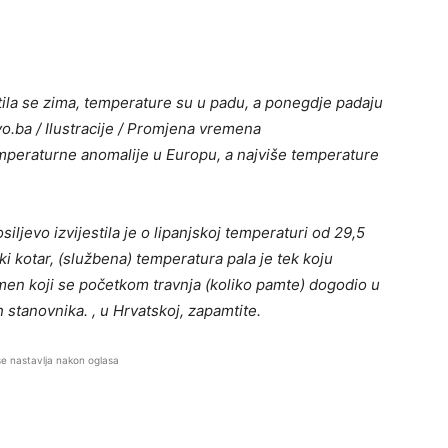
atila se zima, temperature su u padu, a ponegdje padaju
vo.ba / Ilustracije / Promjena vremena
emperaturne anomalije u Europu, a najviše temperature
ljevo izvijestila je o lipanjskoj temperaturi od 29,5
ki kotar, (službena) temperatura pala je tek koju
omen koji se početkom travnja (koliko pamte) dogodio u
 stanovnika. , u Hrvatskoj, zapamtite.
se nastavlja nakon oglasa