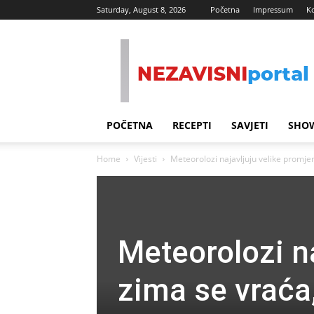
Saturday, August 8, 2026
Početna
Impressum
K
Nezavisni
Portal
POČETNA
RECEPTI
SAVJETI
SHOW
Home
Vijesti
Meteorolozi najavljuju velike promje
Meteorolozi na
zima se vraća