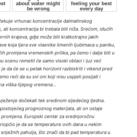
ekuje vrhunac koncentracije dalmatinskog
, ali koncentracija bi trebala biti niža. Srećom, idućih
nih krajeva, gdje može biti kratkotrajno jakih
ave koja tjera sve vlasnike limenih ljubimaca u paniku,
ećih promjena vremenskih prilika, pa ćemo i dalje biti u
nu scenu remetit će samo visoki oblaci i (uz već
 je da će se u petak horizont razbistriti i vikend pred
 reći da su svi oni koji nisu uspjeli posijati i
ana viška lijepog vremena…
vježenje dočekati tek sredinom sljedećeg tjedna.
 postojećeg prognoznog materijala, ali on ostaje
 promjena. Europski centar za srednjoročnu
općio je da se temperature ovih dana u nekim
snježnih pahulja, što znači da bi pad temperatura u