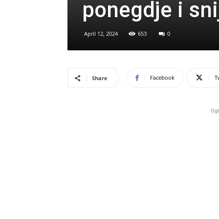
ponegdje i sni
April 12, 2024
653
0
Facebook
T
Share
Ogl