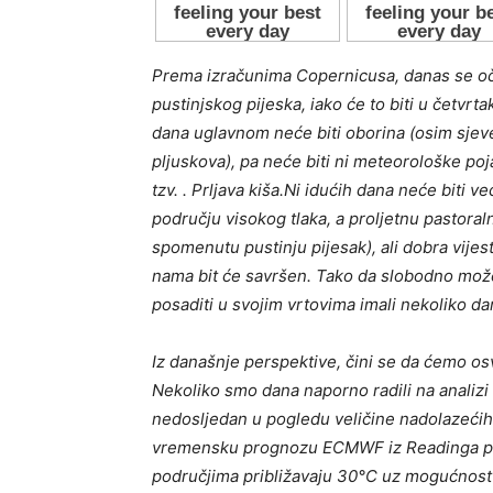
Prema izračunima Copernicusa, danas se oč
pustinjskog pijeska, iako će to biti u četvrtak
dana uglavnom neće biti oborina (osim sjever
pljuskova), pa neće biti ni meteorološke poj
tzv. . Prljava kiša.Ni idućih dana neće biti v
području visokog tlaka, a proljetnu pastoral
spomenutu pustinju pijesak), ali dobra vijest
nama bit će savršen. Tako da slobodno možemo
posaditi u svojim vrtovima imali nekoliko d
Iz današnje perspektive, čini se da ćemo os
Nekoliko smo dana naporno radili na analizi
nedosljedan u pogledu veličine nadolazećih
vremensku prognozu ECMWF iz Readinga pri
područjima približavaju 30°C uz mogućnost 