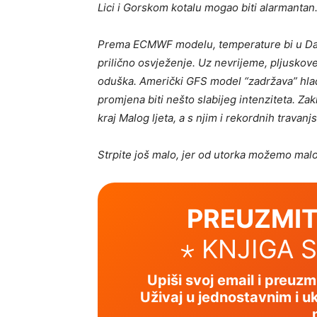
Lici i Gorskom kotalu mogao biti alarmantan
Prema ECMWF modelu, temperature bi u Dalma
prilično osvježenje. Uz nevrijeme, pljuskove
oduška. Američki GFS model “zadržava” hladn
promjena biti nešto slabijeg intenziteta. Z
kraj Malog ljeta, a s njim i rekordnih travan
Strpite još malo, jer od utorka možemo malo
PREUZMIT
⋆ KNJIGA 
Upiši svoj email i preuz
Uživaj u jednostavnim i uk