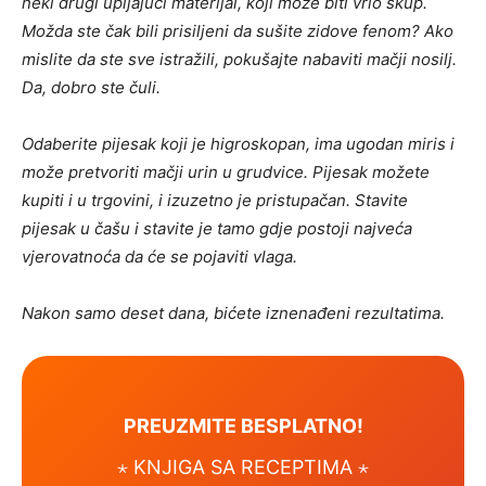
neki drugi upijajući materijal, koji može biti vrlo skup.
Možda ste čak bili prisiljeni da sušite zidove fenom? Ako
mislite da ste sve istražili, pokušajte nabaviti mačji nosilj.
Da, dobro ste čuli.
Odaberite pijesak koji je higroskopan, ima ugodan miris i
može pretvoriti mačji urin u grudvice. Pijesak možete
kupiti i u trgovini, i izuzetno je pristupačan. Stavite
pijesak u čašu i stavite je tamo gdje postoji najveća
vjerovatnoća da će se pojaviti vlaga.
Nakon samo deset dana, bićete iznenađeni rezultatima.
PREUZMITE BESPLATNO!
⋆ KNJIGA SA RECEPTIMA ⋆