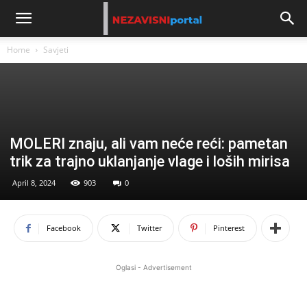
Home
Savjeti
MOLERI znaju, ali vam neće reći: pametan
trik za trajno uklanjanje vlage i loših mirisa
April 8, 2024
903
0
Facebook
Twitter
Pinterest
Oglasi - Advertisement