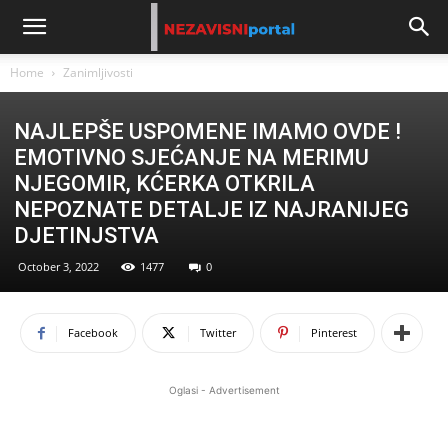
Home
Zanimljivosti
NAJLEPŠE USPOMENE IMAMO OVDE !
EMOTIVNO SJEĆANJE NA MERIMU
NJEGOMIR, KĆERKA OTKRILA
NEPOZNATE DETALJE IZ NAJRANIJEG
DJETINJSTVA
October 3, 2022
1477
0
Facebook
Twitter
Pinterest
Oglasi - Advertisement