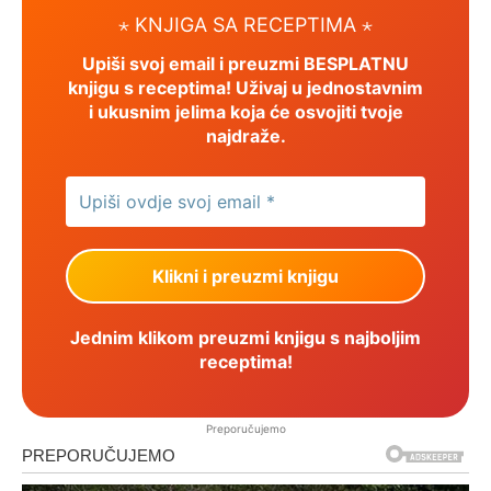
⋆ KNJIGA SA RECEPTIMA ⋆
Upiši svoj email i preuzmi BESPLATNU
knjigu s receptima! Uživaj u jednostavnim
i ukusnim jelima koja će osvojiti tvoje
najdraže.
Jednim klikom preuzmi knjigu s najboljim
receptima!
Preporučujemo