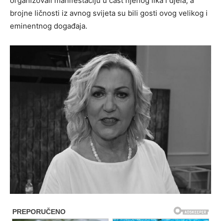
organizovali manifestaciju u čast njenog lika i djela, a
brojne ličnosti iz avnog svijeta su bili gosti ovog velikog i
eminentnog događaja.