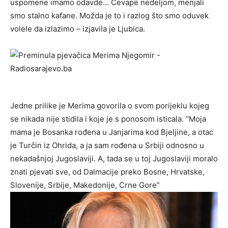
uspomene imamo odavde… Ćevape nedeljom, menjali
smo stalno kafane. Možda je to i razlog što smo oduvek
volele da izlazimo – izjavila je Ljubica.
Jedne prilike je Merima govorila o svom porijeklu kojeg
se nikada nije stidila i koje je s ponosom isticala. “Moja
mama je Bosanka rođena u Janjarima kod Bjeljine, a otac
je Turčin iz Ohrida, a ja sam rođena u Srbiji odnosno u
nekadašnjoj Jugoslaviji. A, tada se u toj Jugoslaviji moralo
znati pjevati sve, od Dalmacije preko Bosne, Hrvatske,
Slovenije, Srbije, Makedonije, Crne Gore”