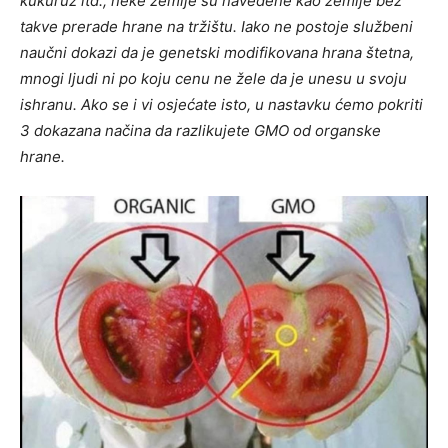
kukuruz itd., neke zemlje su navedene kao zemlje bez
takve prerade hrane na tržištu. Iako ne postoje službeni
naučni dokazi da je genetski modifikovana hrana štetna,
mnogi ljudi ni po koju cenu ne žele da je unesu u svoju
ishranu. Ako se i vi osjećate isto, u nastavku ćemo pokriti
3 dokazana načina da razlikujete GMO od organske
hrane.