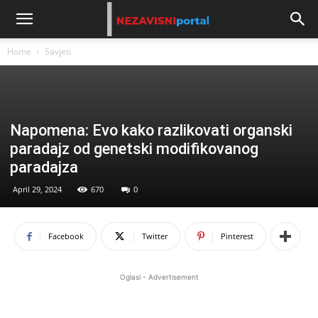
Home
Savjeti
Napomena: Evo kako razlikovati organski
paradajz od genetski modifikovanog
paradajza
April 29, 2024
670
0
Facebook
Twitter
Pinterest
Oglasi - Advertisement