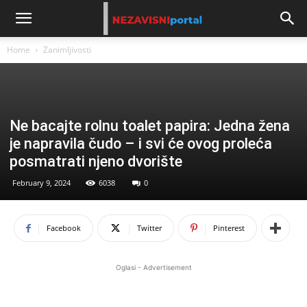
Home
Zanimljivosti
Ne bacajte rolnu toalet papira: Jedna žena
je napravila čudo – i svi će ovog proleća
posmatrati njeno dvorište
February 9, 2024
6038
0
Facebook
Twitter
Pinterest
Oglasi - Advertisement