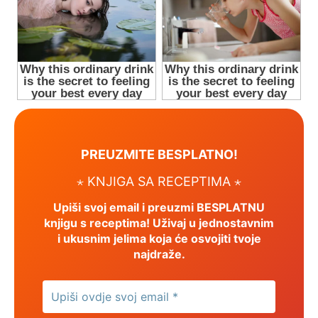
PREUZMITE BESPLATNO!
⋆ KNJIGA SA RECEPTIMA ⋆
Upiši svoj email i preuzmi BESPLATNU
knjigu s receptima! Uživaj u jednostavnim
i ukusnim jelima koja će osvojiti tvoje
najdraže.