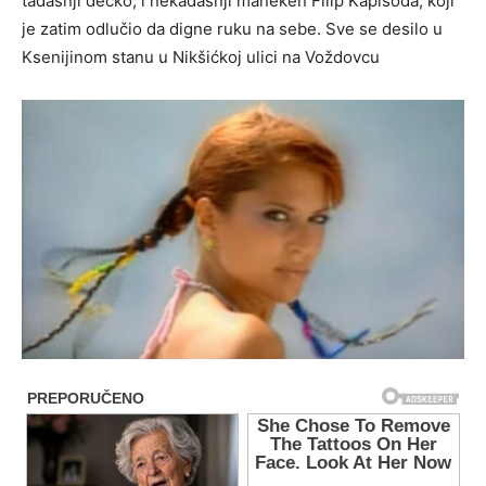
tadašnji dečko, i nekadašnji maneken Filip Kapisoda, koji
je zatim odlučio da digne ruku na sebe. Sve se desilo u
Ksenijinom stanu u Nikšićkoj ulici na Voždovcu