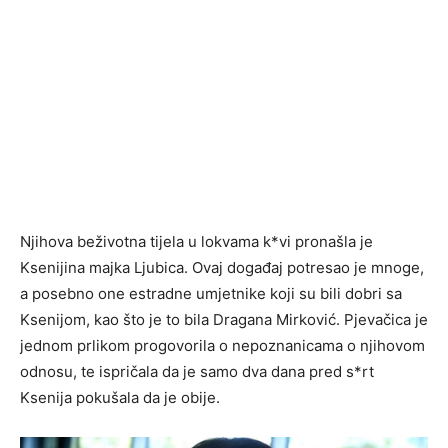
Njihova beživotna tijela u lokvama k*vi pronašla je
Ksenijina majka Ljubica. Ovaj događaj potresao je mnoge,
a posebno one estradne umjetnike koji su bili dobri sa
Ksenijom, kao što je to bila Dragana Mirković. Pjevačica je
jednom prlikom progovorila o nepoznanicama o njihovom
odnosu, te ispričala da je samo dva dana pred s*rt
Ksenija pokušala da je obije.