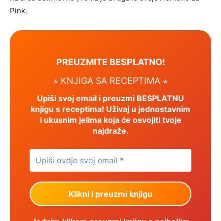
Pink.
PREUZMITE BESPLATNO!
⋆ KNJIGA SA RECEPTIMA ⋆
Upiši svoj email i preuzmi BESPLATNU
knjigu s receptima! Uživaj u jednostavnim
i ukusnim jelima koja će osvojiti tvoje
najdraže.