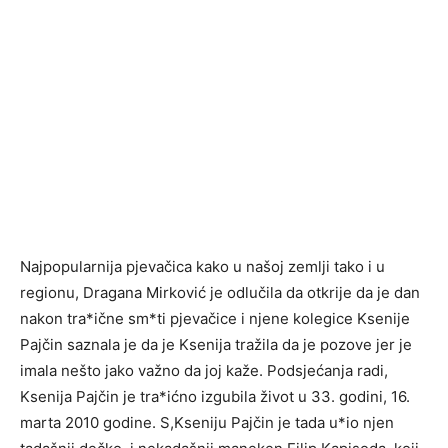
Najpopularnija pjevačica kako u našoj zemlji tako i u
regionu, Dragana Mirković je odlučila da otkrije da je dan
nakon tra*ične sm*ti pjevačice i njene kolegice Ksenije
Pajčin saznala je da je Ksenija tražila da je pozove jer je
imala nešto jako važno da joj kaže. Podsjećanja radi,
Ksenija Pajčin je tra*ićno izgubila život u 33. godini, 16.
marta 2010 godine. S,Kseniju Pajčin je tada u*io njen