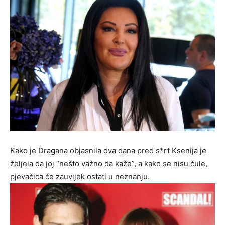
Kako je Dragana objasnila dva dana pred s*rt Ksenija je
željela da joj “nešto važno da kaže”, a kako se nisu čule,
pjevačica će zauvijek ostati u neznanju.