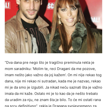
“Dva dana pre nego što je tragično preminula rekla je
mom saradniku: ‘Molim te, reci Dragani da me pozove,
imam nešto jako važno da joj kažem’. On mi nije rekao tog
dana, nije mi rekao ni sutradan, kada me je nazvao, rekao
mi je da smo je izgubili. Ja nikad neću saznati šta je važno
imala da mi kaže. Ostalo mi je to kao da je nešto trebalo
da uradim za nju, ne znam šta je bilo. To će mi ostati rana
na srcu definitivno”, rekla je Dragana svojevremeno za