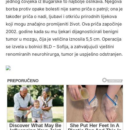
jednog čovjeka iz Bugarske to najbolje oslikava. Njegova
borba protiv opake bolesti nije samo priča o patnji; ona je
također priča o nadi, ljubavi i otkriću prirodnih lijekova
koji mogu značajno promijeniti život. Ova priča započinje
2002. godine kada su mu ljekari dijagnosticirali benigni
tumor u mozgu, čija je veličina iznosila 5,5 cm. Operacija
se izvela u bolnici BLD – Sofija, a zahvaljujući vještini
renomiranih neurohirurga, tumor je uspješno odstranjen.