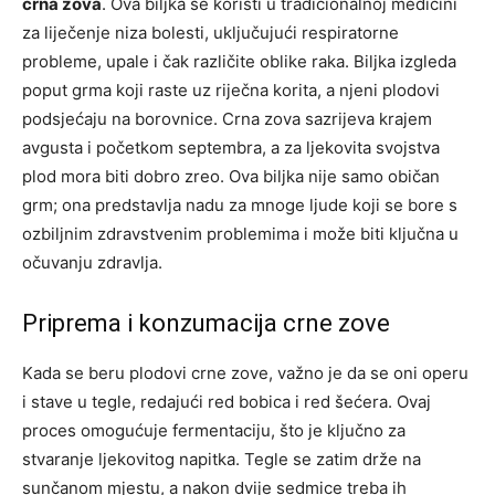
crna zova
. Ova biljka se koristi u tradicionalnoj medicini
za liječenje niza bolesti, uključujući respiratorne
probleme, upale i čak različite oblike raka. Biljka izgleda
poput grma koji raste uz riječna korita, a njeni plodovi
podsjećaju na borovnice. Crna zova sazrijeva krajem
avgusta i početkom septembra, a za ljekovita svojstva
plod mora biti dobro zreo. Ova biljka nije samo običan
grm; ona predstavlja nadu za mnoge ljude koji se bore s
ozbiljnim zdravstvenim problemima i može biti ključna u
očuvanju zdravlja.
Priprema i konzumacija crne zove
Kada se beru plodovi crne zove, važno je da se oni operu
i stave u tegle, redajući red bobica i red šećera. Ovaj
proces omogućuje fermentaciju, što je ključno za
stvaranje ljekovitog napitka.
Tegle se zatim drže na
sunčanom mjestu, a nakon dvije sedmice treba ih