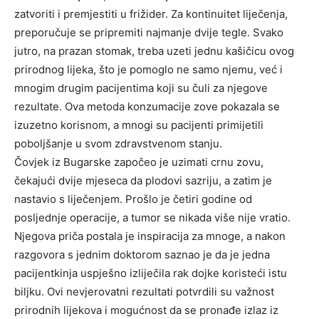
zatvoriti i premjestiti u frižider. Za kontinuitet liječenja,
preporučuje se pripremiti najmanje dvije tegle.
Svako
jutro, na prazan stomak, treba uzeti jednu kašičicu ovog
prirodnog lijeka, što je pomoglo ne samo njemu, već i
mnogim drugim pacijentima koji su čuli za njegove
rezultate. Ova metoda konzumacije zove pokazala se
izuzetno korisnom, a mnogi su pacijenti primijetili
poboljšanje u svom zdravstvenom stanju.
Čovjek iz Bugarske započeo je uzimati crnu zovu,
čekajući dvije mjeseca da plodovi sazriju, a zatim je
nastavio s liječenjem. Prošlo je četiri godine od
posljednje operacije, a tumor se nikada više nije vratio.
Njegova priča postala je inspiracija za mnoge, a nakon
razgovora s jednim doktorom saznao je da je jedna
pacijentkinja uspješno izliječila rak dojke koristeći istu
biljku. Ovi nevjerovatni rezultati potvrdili su važnost
prirodnih lijekova i mogućnost da se pronađe izlaz iz