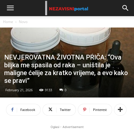
Home
Novo
NEVJEROVATNA ŽIVOTNA PRIČA: “Ova
biljka me spasila od raka – uništila je
maligne ćelije za kratko vrijeme, a evo kako
se pravi”
February 21, 2026
9133
0
Facebook
Twitter
Pinterest
Oglasi - Advertisement