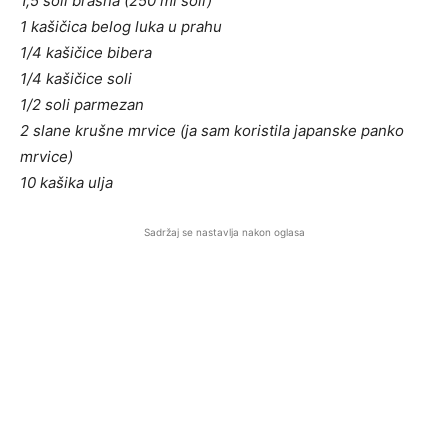
1,5 soli brašna (250 ml soli)
1 kašičica belog luka u prahu
1/4 kašičice bibera
1/4 kašičice soli
1/2 soli parmezan
2 slane krušne mrvice (ja sam koristila japanske panko
mrvice)
10 kašika ulja
Sadržaj se nastavlja nakon oglasa