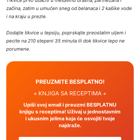
Tikvice prvo ubaciti u mešavinu brašna, parmezana i
začina, zatim u umućen sneg od belanaca i 2 kašike vode
i na kraju u prezle.
Dodajte tikvice u tepsiju, poprskajte preostalim uljem i
pecite na 210 stepeni 35 minuta ili dok tikvice lepo ne
porumene.
PREUZMITE BESPLATNO!
⋆ KNJIGA SA RECEPTIMA ⋆
Upiši svoj email i preuzmi BESPLATNU
knjigu s receptima! Uživaj u jednostavnim
i ukusnim jelima koja će osvojiti tvoje
najdraže.