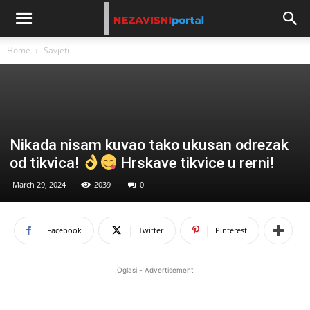
Home
Savjeti
Nikada nisam kuvao tako ukusan odrezak
od tikvica!
Hrskave tikvice u rerni!
March 29, 2024
2039
0
Facebook
Twitter
Pinterest
Oglasi - Advertisement