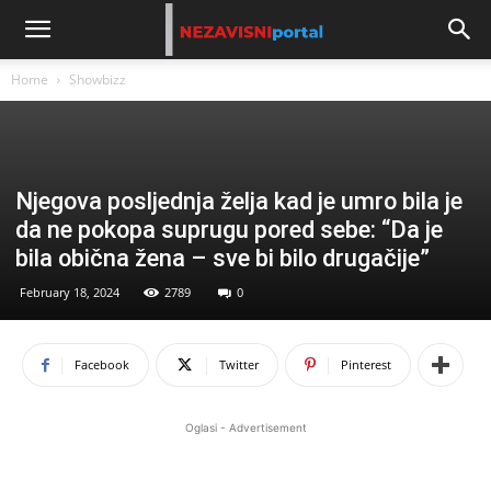
Home
Showbizz
Njegova posljednja želja kad je umro bila je
da ne pokopa suprugu pored sebe: “Da je
bila obična žena – sve bi bilo drugačije”
February 18, 2024
2789
0
Facebook
Twitter
Pinterest
Oglasi - Advertisement