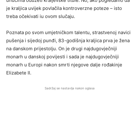
unucima oduzeti kraljevske titule. No, ako pogledamo da
je kraljica uvijek povlačila kontroverzne poteze – isto
treba očekivati ​​iu ovom slučaju.
Poznata po svom umjetničkom talentu, strastvenoj navici
pušenja i sijedoj punđi, 83-godišnja kraljica prva je žena
na danskom prijestolju. On je drugi najdugovječniji
monarh u danskoj povijesti i sada je najdugovječniji
monarh u Europi nakon smrti njegove dalje rođakinje
Elizabete II.
Sadržaj se nastavlja nakon oglasa