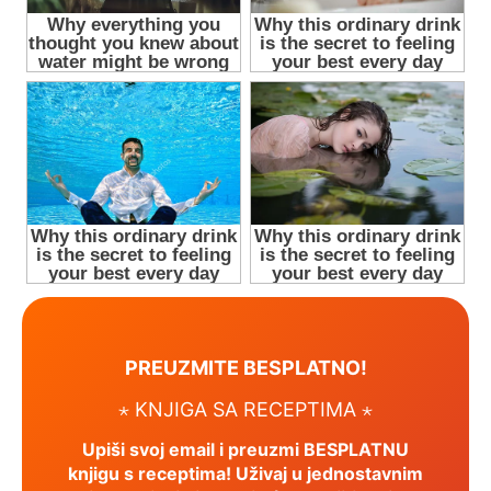
PREUZMITE BESPLATNO!
⋆ KNJIGA SA RECEPTIMA ⋆
Upiši svoj email i preuzmi BESPLATNU
knjigu s receptima! Uživaj u jednostavnim