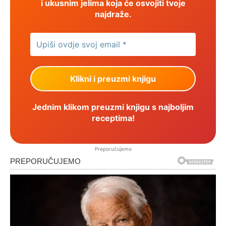
i ukusnim jelima koja će osvojiti tvoje
najdraže.
Jednim klikom preuzmi knjigu s najboljim
receptima!
Preporučujemo