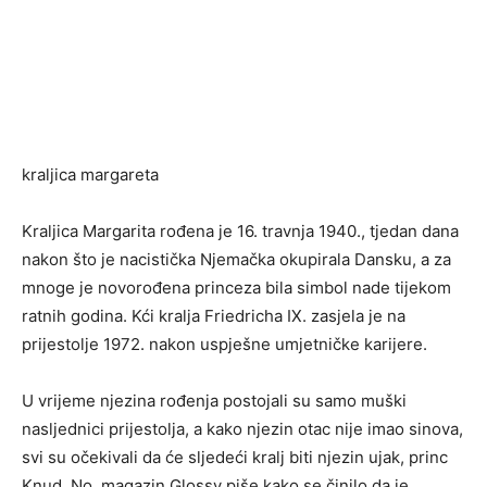
kraljica margareta
Kraljica Margarita rođena je 16. travnja 1940., tjedan dana
nakon što je nacistička Njemačka okupirala Dansku, a za
mnoge je novorođena princeza bila simbol nade tijekom
ratnih godina. Kći kralja Friedricha IX. zasjela je na
prijestolje 1972. nakon uspješne umjetničke karijere.
U vrijeme njezina rođenja postojali su samo muški
nasljednici prijestolja, a kako njezin otac nije imao sinova,
svi su očekivali da će sljedeći kralj biti njezin ujak, princ
Knud. No, magazin Glossy piše kako se činilo da je