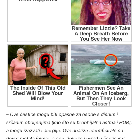
– Ove čestice mogu biti opasne za osobe s dišnim i
srčanim oboljenjima (kao što su bronhijalna astma i HOB),
a mogu izazvati i alergije. Ove analize identificirale su
devet metala (olovo, arsen, željezo i nikal) u česticama