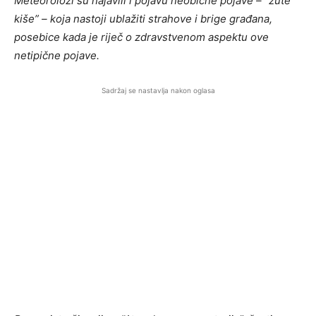
Meteorolozi su najavili i pojavu neobične pojave – “žute
kiše” – koja nastoji ublažiti strahove i brige građana,
posebice kada je riječ o zdravstvenom aspektu ove
netipične pojave.
Sadržaj se nastavlja nakon oglasa