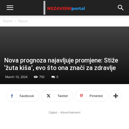
Home
Vijesti
Nova prognoza najavljuje promjene: Stiže
‘žuta kiša’, evo što ona znači za zdravlje
March 10, 2024
750
0
Facebook
Twitter
Pinterest
Oglasi - Advertisement