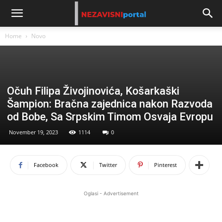
Home
Novo
Očuh Filipa Živojinovića, Košarkaški
Šampion: Bračna zajednica nakon Razvoda
od Bobe, Sa Srpskim Timom Osvaja Evropu
November 19, 2023
1114
0
Facebook
Twitter
Pinterest
Oglasi - Advertisement