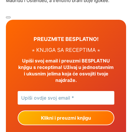
Madridu i Ostendeu, a trenutno brani boje Igokee.
PREUZMITE BESPLATNO!
⋆ KNJIGA SA RECEPTIMA ⋆
Upiši svoj email i preuzmi BESPLATNU
knjigu s receptima! Uživaj u jednostavnim
i ukusnim jelima koja će osvojiti tvoje
najdraže.