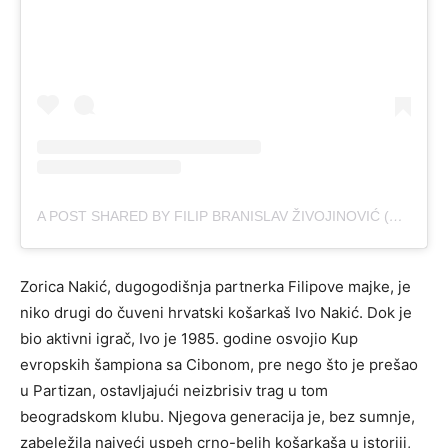
A POST SHARED BY FILIP BRANISLAV ŽIVOJINOVIĆ (@F.ZIVOJINOVIC)
Zorica Nakić, dugogodišnja partnerka Filipove majke, je
niko drugi do čuveni hrvatski košarkaš Ivo Nakić. Dok je
bio aktivni igrač, Ivo je 1985. godine osvojio Kup
evropskih šampiona sa Cibonom, pre nego što je prešao
u Partizan, ostavljajući neizbrisiv trag u tom
beogradskom klubu. Njegova generacija je, bez sumnje,
zabeležila najveći uspeh crno-belih košarkaša u istoriji,