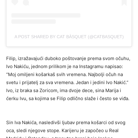
A POST SHARED BY CAT BÀSQUET (@CATBASQUET)
Filip, izražavajući duboko poštovanje prema svom očuhu,
Ivo Nakiću, jednom prilikom je na Instagramu napisao:
“Moj omiljeni košarkaš svih vremena. Najbolji očuh na
svetu i prijatelj za sva vremena. Jedan i jedini Ivo Nakić.”
Ivo, iz braka sa Zoricom, ima dvoje dece, sina Marija i
ćerku Ivu, sa kojima se Filip odlično slaže i često se viđa.
Sin Iva Nakića, nasledivši ljubav prema košarci od svog
oca, sledi njegove stope. Karijeru je započeo u Real