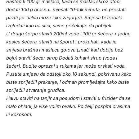
Rastopiti 100 gr maslaca, kada se maslac skroz otopi
dodati 100 g brasna…mjesati 10-tak minuta, ne prestati,
paziti jer halva moze lako zagorjeti. Smjesa bi trebala
izgledati kao na slici, samo pričekajte da pobijeli.
U drugu šerpu staviti 200ml vode i 100 gr šećera + jednu
kesicu šećera, staviti na šporet i prokuhati, kada je
smjesa brašna i maslaca gotova (znači kad dobije bež
boju) staviti šećer sirup Dodati kuhani sirup (voda i
šećer). Budite oprezni s rukama jer može prskati voda.
Pustite smjesu da odstoji oko 10 sekundi, pokrivenu kako
biste spriječili prskanje, i odmah promiješajte kako biste
spriječili stvaranje grudica.
Halvu staviti na tanjir sa posudom i staviti u frizider da se
malo ohladi, ja vise volim ovako. Po želji pospite orasima
ili kokosom.