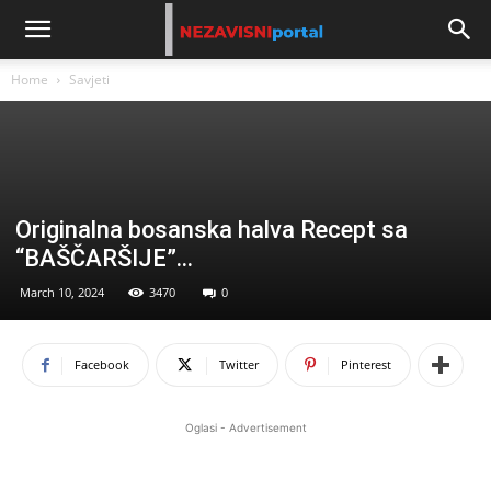
Home
Savjeti
Originalna bosanska halva Recept sa
“BAŠČARŠIJE”…
March 10, 2024
3470
0
Facebook
Twitter
Pinterest
Oglasi - Advertisement