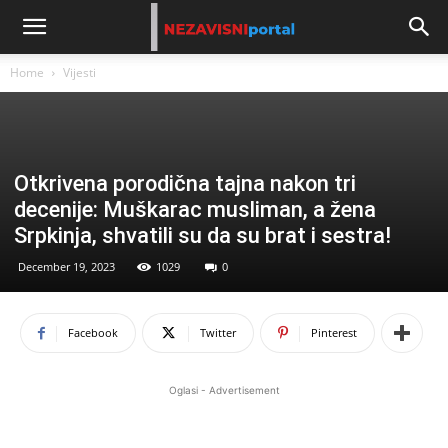
Home
Vijesti
Otkrivena porodična tajna nakon tri
decenije: Muškarac musliman, a žena
Srpkinja, shvatili su da su brat i sestra!
December 19, 2023
1029
0
Facebook
Twitter
Pinterest
Oglasi - Advertisement