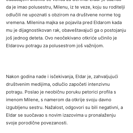
da je imao polusestru, Milenu, iz te veze, koju su roditelji
odlučili ne upoznati s obzirom na društvene norme tog
vremena. Milenina majka se pojavila pred Eldarom kada
mu je dijagnostikovan rak, obaveštavajući ga o postojanju
još jednog deteta. Ovo neočekivano otkriće učinilo je
Eldarovu potragu za polusestrom još važnijom.
Nakon godina nade i isčekivanja, Eldar je, zahvaljujući
društvenim medijima, odlučio započeti intenzivnu
potragu. Poslao je neobičnu poruku petorici profila s
imenom Milene, s namerom da otkrije svoju davno
izgubljenu sestru. Nažalost, odgovori su bili negativni, a
Eldar se suočavao s novim izazovima u pronalaženju
svoje porodične povezanosti.