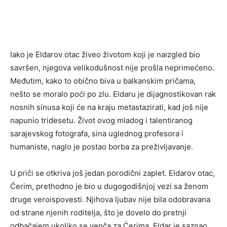
Iako je Eldarov otac živeo životom koji je naizgled bio
savršen, njegova velikodušnost nije prošla neprimećeno.
Međutim, kako to obično biva u balkanskim pričama,
nešto se moralo poći po zlu. Eldaru je dijagnostikovan rak
nosnih sinusa koji će na kraju metastazirati, kad još nije
napunio tridesetu. Život ovog mladog i talentiranog
sarajevskog fotografa, sina uglednog profesora i
humaniste, naglo je postao borba za preživljavanje.
U priči se otkriva još jedan porodični zaplet. Eldarov otac,
Ćerim, prethodno je bio u dugogodišnjoj vezi sa ženom
druge veroispovesti. Njihova ljubav nije bila odobravana
od strane njenih roditelja, što je dovelo do pretnji
odbačajem ukoliko se venča za Ćerima. Eldar je saznao