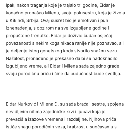
Ipak, nakon traganja koje je trajalo tri godine, Eldar je
konačno pronašao Milenu, svoju polusestru, koja je živela
u Kikindi, Srbija. Ovaj susret bio je emotivan i pun
iznenađenja, s obzirom na sve izgubljene godine i
propuštene trenutke. Eldar je doživio čudan osjećaj
povezanosti s nekim koga nikada ranije nije poznavao, ali
je deljenje istog genetskog koda stvorilo snažnu vezu.
Nažalost, pronađeno je prekasno da bi se nadoknadilo
izgubljeno vreme, ali Eldar i Milena sada zajedno grade
svoju porodičnu priču i čine da budućnost bude svetlija.
Eldar Nurković i Milena Đ. su sada braća i sestre, spojena
nevidljivim nitima zajedničke krvi i ljubavi koja je
prevazišla izazove vremena i razdaljine. Njihova priča
ističe snagu porodičnih veza, hrabrost u suočavanju s