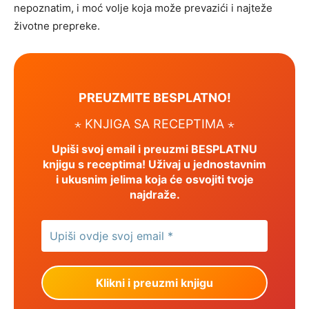
nepoznatim, i moć volje koja može prevazići i najteže
životne prepreke.
PREUZMITE BESPLATNO!
⋆ KNJIGA SA RECEPTIMA ⋆
Upiši svoj email i preuzmi BESPLATNU
knjigu s receptima! Uživaj u jednostavnim
i ukusnim jelima koja će osvojiti tvoje
najdraže.