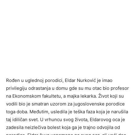
Rođen u uglednoj porodici, Eldar Nurković je imao
privilegiju odrastanja u domu gde su mu otac bio profesor
na Ekonomskom fakultetu, a majka lekarka. Život koji su
vodili bio je smatran uzorom za jugoslovenske porodice
toga doba. Međutim, usledila je teška faza koja je narušila
taj idiličan svet. U vrhuncu svog života, Eldarovog oca je
zadesila neizlečiva bolest koja ga je trajno odvojila od