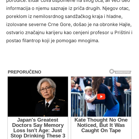
porodice. Eldar čuva uspomene na svog oca, ali veći deo
informacija o njemu saznaje iz priča drugih. Njegov otac,
poreklom iz nemilosrdnog sandžačkog kraja i hladne,
izolovane severne Crne Gore, došao je na obronke Hajle,
ostvario značajnu karijeru kao cenjeni profesor u Prištini i
postao filantrop koji je pomogao mnogima.