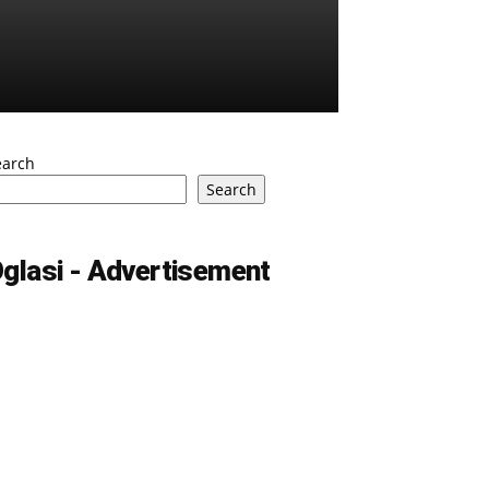
earch
Search
glasi - Advertisement