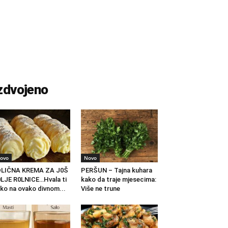
zdvojeno
ovo
Novo
DLIČNA KREMA ZA J0Š
PERŠUN – Tajna kuhara
LJE R0LNICE…Hvala ti
kako da traje mjesecima:
ko na ovako divnom...
Više ne trune