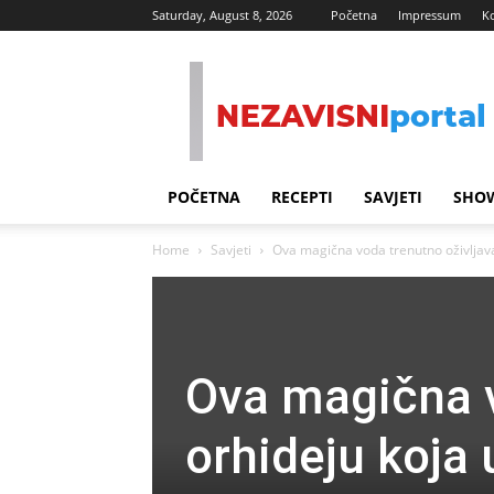
Saturday, August 8, 2026
Početna
Impressum
K
Nezavisni
Portal
POČETNA
RECEPTI
SAVJETI
SHOW
Home
Savjeti
Ova magična voda trenutno oživljava 
Ova magična v
orhideju koja 