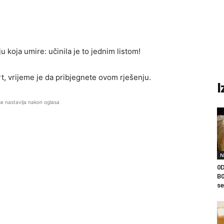
 koja umire: učinila je to jednim listom!
mrt, vrijeme je da pribjegnete ovom rješenju.
I
se nastavlja nakon oglasa
N
0
B0
se