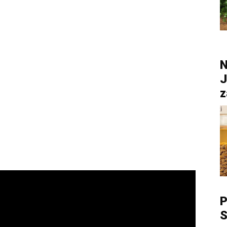
N
J
z
P
S