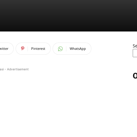
S
witter
Pinterest
WhatsApp
asi - Advertisement
O