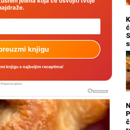
usnim jelima koja će osvojiti tvoje
najdraže.
K
ć
S
s
i knjigu s najboljim receptima!
Preporučujemo
N
P
č
r