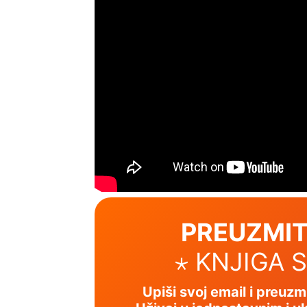
PREUZMIT
⋆ KNJIGA 
Upiši svoj email i preuz