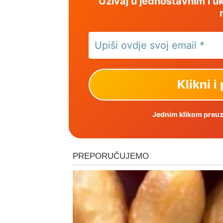
Uživaj u jednostavnim i uk
Jednim klikom preuzm