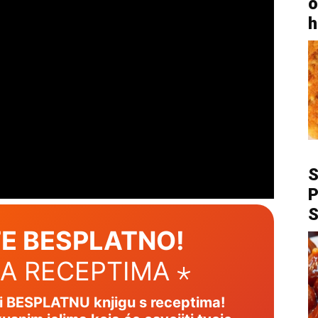
o
h
P
E BESPLATNO!
SA RECEPTIMA ⋆
mi BESPLATNU knjigu s receptima!