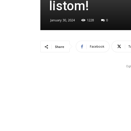
listom!
January 30, 2024
1228
0
Facebook
T
Share
Ogl