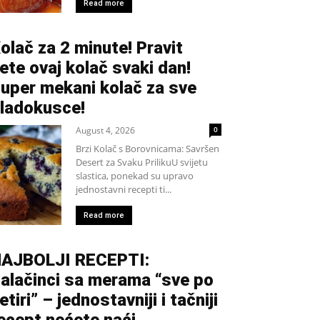
Read more
olač za 2 minute! Pravit
ete ovaj kolač svaki dan!
uper mekani kolač za sve
ladokusce!
August 4, 2026
0
Brzi Kolač s Borovnicama: Savršen
Desert za Svaku PrilikuU svijetu
slastica, ponekad su upravo
jednostavni recepti ti...
Read more
AJBOLJI RECEPTI:
alačinci sa merama “sve po
etiri” – jednostavniji i tačniji
ecept nećete naći.