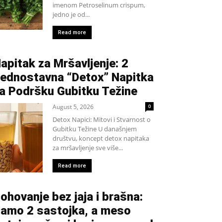
imenom Petroselinum crispum,
jedno je od...
Read more
apitak za Mršavljenje: 2
ednostavna “Detox” Napitka
a Podršku Gubitku Težine
August 5, 2026
0
Detox Napici: Mitovi i Stvarnost o
Gubitku Težine U današnjem
društvu, koncept detox napitaka
za mršavljenje sve više...
Read more
ohovanje bez jaja i brašna:
amo 2 sastojka, a meso