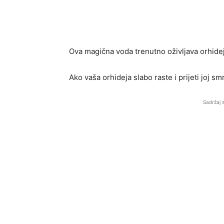
Ova magična voda trenutno oživljava orhideju
Ako vaša orhideja slabo raste i prijeti joj s
Sadržaj 