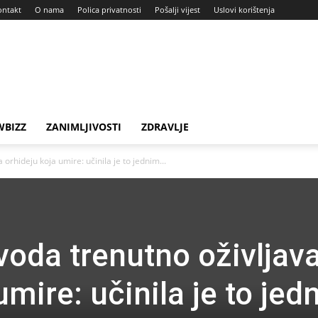
ontakt
O nama
Polica privatnosti
Pošalji vijest
Uslovi korištenja
BIZZ
ZANIMLJIVOSTI
ZDRAVLJE
orhideju koja umire: učinila je to jednim...
oda trenutno oživljav
umire: učinila je to jed