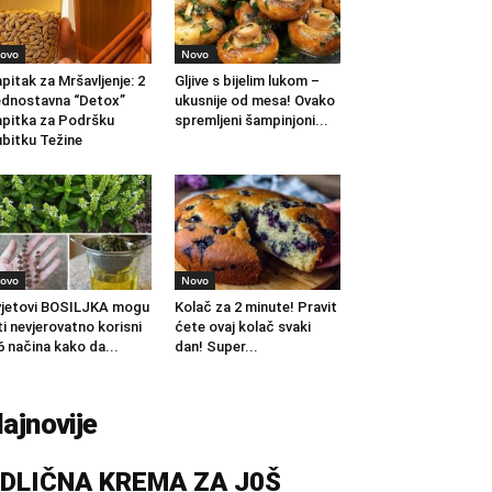
ovo
Novo
pitak za Mršavljenje: 2
Gljive s bijelim lukom –
dnostavna “Detox”
ukusnije od mesa! Ovako
pitka za Podršku
spremljeni šampinjoni...
bitku Težine
ovo
Novo
jetovi BOSILJKA mogu
Kolač za 2 minute! Pravit
ti nevjerovatno korisni
ćete ovaj kolač svaki
6 načina kako da...
dan! Super...
ajnovije
DLIČNA KREMA ZA J0Š