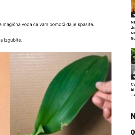
N
Na
ova magična voda će vam pomoći da je spasite.
Je
Na
Gu
a izgubite.
N
Cv
bi
– 
N
0