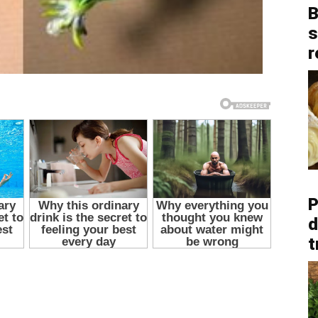
B
s
r
P
d
t