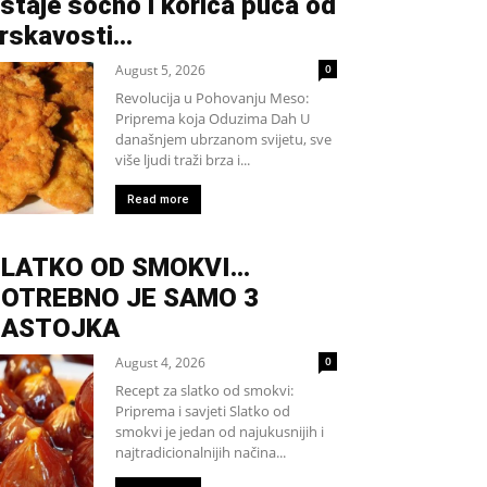
staje sočno i korica puca od
rskavosti…
August 5, 2026
0
Revolucija u Pohovanju Meso:
Priprema koja Oduzima Dah U
današnjem ubrzanom svijetu, sve
više ljudi traži brza i...
Read more
SLATKO OD SMOKVI…
OTREBNO JE SAMO 3
SASTOJKA
August 4, 2026
0
Recept za slatko od smokvi:
Priprema i savjeti Slatko od
smokvi je jedan od najukusnijih i
najtradicionalnijih načina...