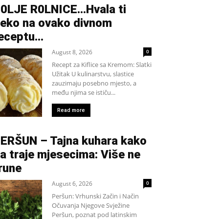
0LJE R0LNICE…Hvala ti
eko na ovako divnom
eceptu…
August 8, 2026
0
Recept za Kiflice sa Kremom: Slatki
Užitak U kulinarstvu, slastice
zauzimaju posebno mjesto, a
među njima se ističu...
Read more
ERŠUN – Tajna kuhara kako
a traje mjesecima: Više ne
rune
August 6, 2026
0
Peršun: Vrhunski Začin i Način
Očuvanja Njegove Svježine
Peršun, poznat pod latinskim