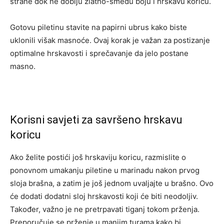
strane dok ne dobiju zlatno-smeđu boju i hrskavu koricu.
Gotovu piletinu stavite na papirni ubrus kako biste
uklonili višak masnoće. Ovaj korak je važan za postizanje
optimalne hrskavosti i sprečavanje da jelo postane
masno.
Korisni savjeti za savršeno hrskavu
koricu
Ako želite postići još hrskaviju koricu, razmislite o
ponovnom umakanju piletine u marinadu nakon prvog
sloja brašna, a zatim je još jednom uvaljajte u brašno. Ovo
će dodati dodatni sloj hrskavosti koji će biti neodoljiv.
Također, važno je ne pretrpavati tiganj tokom prženja.
Preporučuje se prženje u manjim turama kako bi