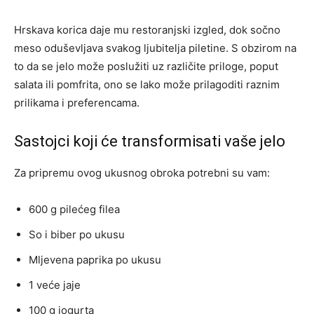
Hrskava korica daje mu restoranjski izgled, dok sočno
meso oduševljava svakog ljubitelja piletine. S obzirom na
to da se jelo može poslužiti uz različite priloge, poput
salata ili pomfrita, ono se lako može prilagoditi raznim
prilikama i preferencama.
Sastojci koji će transformisati vaše jelo
Za pripremu ovog ukusnog obroka potrebni su vam:
600 g pilećeg filea
So i biber po ukusu
Mljevena paprika po ukusu
1 veće jaje
100 g jogurta