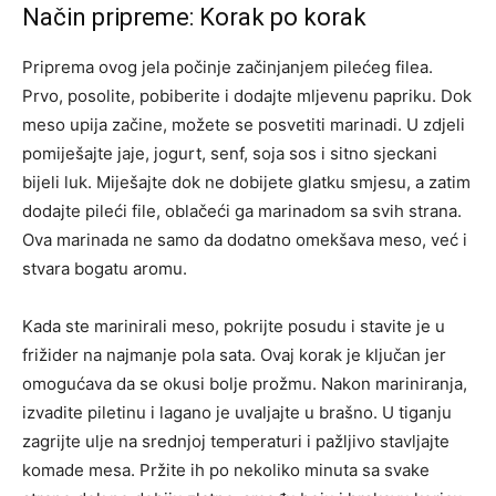
Način pripreme: Korak po korak
Priprema ovog jela počinje začinjanjem pilećeg filea.
Prvo, posolite, pobiberite i dodajte mljevenu papriku. Dok
meso upija začine, možete se posvetiti marinadi. U zdjeli
pomiješajte jaje, jogurt, senf, soja sos i sitno sjeckani
bijeli luk. Miješajte dok ne dobijete glatku smjesu, a zatim
dodajte pileći file, oblačeći ga marinadom sa svih strana.
Ova marinada ne samo da dodatno omekšava meso, već i
stvara bogatu aromu.
Kada ste marinirali meso, pokrijte posudu i stavite je u
frižider na najmanje pola sata. Ovaj korak je ključan jer
omogućava da se okusi bolje prožmu. Nakon mariniranja,
izvadite piletinu i lagano je uvaljajte u brašno. U tiganju
zagrijte ulje na srednjoj temperaturi i pažljivo stavljajte
komade mesa. Pržite ih po nekoliko minuta sa svake