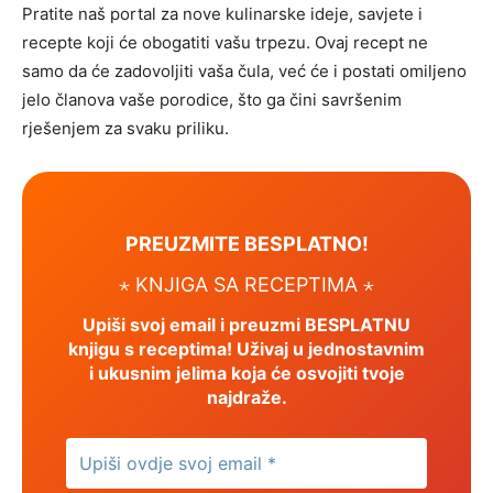
Pratite naš portal za nove kulinarske ideje, savjete i
recepte koji će obogatiti vašu trpezu. Ovaj recept ne
samo da će zadovoljiti vaša čula, već će i postati omiljeno
jelo članova vaše porodice, što ga čini savršenim
rješenjem za svaku priliku.
PREUZMITE BESPLATNO!
⋆ KNJIGA SA RECEPTIMA ⋆
Upiši svoj email i preuzmi BESPLATNU
knjigu s receptima! Uživaj u jednostavnim
i ukusnim jelima koja će osvojiti tvoje
najdraže.