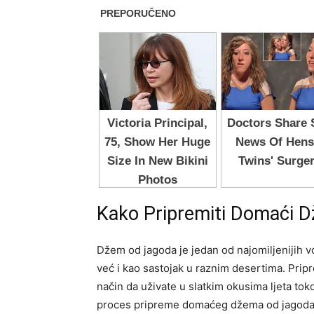
Kako Pripremiti Domaći 
Džem od jagoda je jedan od najomiljenijih v
već i kao sastojak u raznim desertima. Prip
način da uživate u slatkim okusima ljeta to
proces pripreme domaćeg džema od jagoda, k