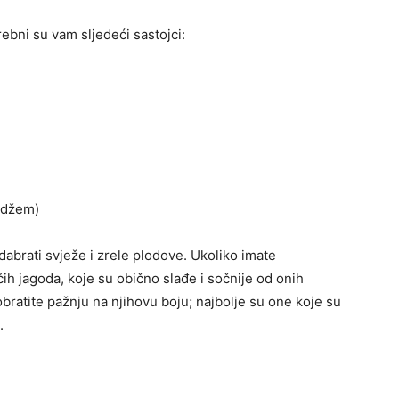
bni su vam sljedeći sastojci:
i džem)
dabrati svježe i zrele plodove. Ukoliko imate
 jagoda, koje su obično slađe i sočnije od onih
obratite pažnju na njihovu boju; najbolje su one koje su
.