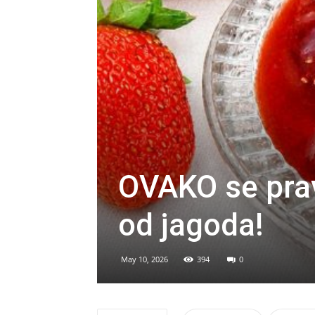
OVAKO se pra
od jagoda!
May 10, 2026
394
0