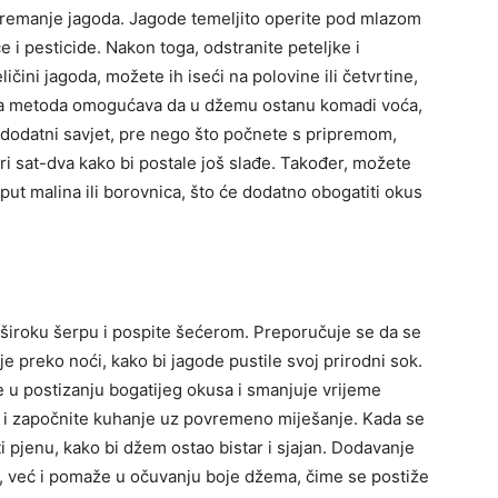
ipremanje jagoda. Jagode temeljito operite pod mlazom
e i pesticide. Nakon toga, odstranite peteljke i
čini jagoda, možete ih iseći na polovine ili četvrtine,
Ova metoda omogućava da u džemu ostanu komadi voća,
 dodatni savjet, pre nego što počnete s pripremom,
i sat-dva kako bi postale još slađe. Također, možete
oput malina ili borovnica, što će dodatno obogatiti okus
u široku šerpu i pospite šećerom. Preporučuje se da se
je preko noći, kako bi jagode pustile svoj prirodni sok.
e u postizanju bogatijeg okusa i smanjuje vrijeme
u i započnite kuhanje uz povremeno miješanje. Kada se
 pjenu, kako bi džem ostao bistar i sjajan.
Dodavanje
, već i pomaže u očuvanju boje džema, čime se postiže