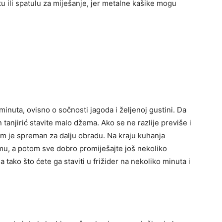
iku ili spatulu za miješanje, jer metalne kašike mogu
inuta, ovisno o sočnosti jagoda i željenoj gustini. Da
n tanjirić stavite malo džema. Ako se ne razlije previše i
em je spreman za dalju obradu.
Na kraju kuhanja
mu, a potom sve dobro promiješajte još nekoliko
 tako što ćete ga staviti u frižider na nekoliko minuta i