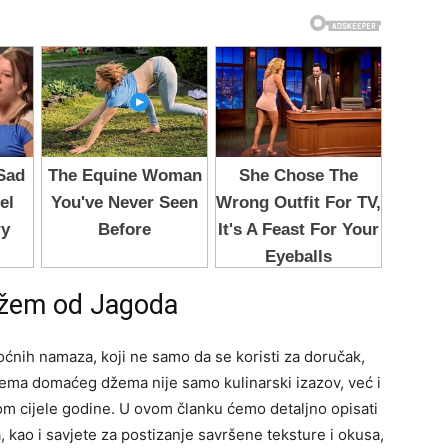
Džem od Jagoda
oćnih namaza, koji ne samo da se koristi za doručak,
rema domaćeg džema nije samo kulinarski izazov, već i
kom cijele godine. U ovom članku ćemo detaljno opisati
ao i savjete za postizanje savršene teksture i okusa,