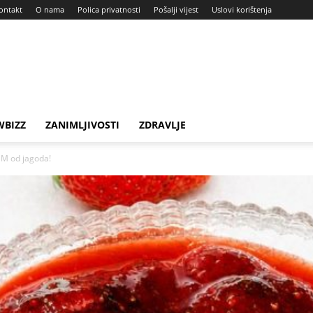
ontakt
O nama
Polica privatnosti
Pošalji vijest
Uslovi korištenja
BIZZ
ZANIMLJIVOSTI
ZDRAVLJE
EM od jagoda!