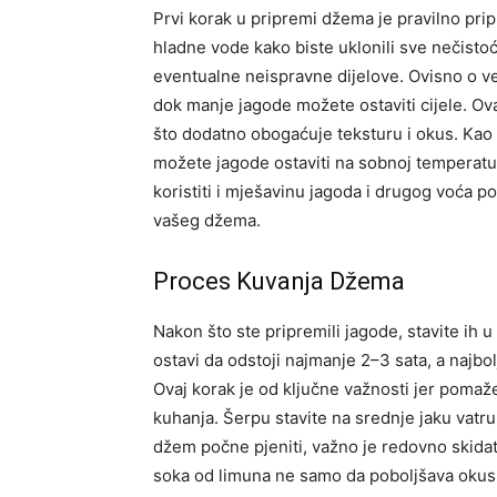
Prvi korak u pripremi džema je pravilno pr
hladne vode kako biste uklonili sve nečistoć
eventualne neispravne dijelove. Ovisno o veli
dok manje jagode možete ostaviti cijele. 
što dodatno obogaćuje teksturu i okus. Kao
možete jagode ostaviti na sobnoj temperatur
koristiti i mješavinu jagoda i drugog voća p
vašeg džema.
Proces Kuvanja Džema
Nakon što ste pripremili jagode, stavite ih 
ostavi da odstoji najmanje 2–3 sata, a najbol
Ovaj korak je od ključne važnosti jer pomaž
kuhanja.
Šerpu stavite na srednje jaku vatr
džem počne pjeniti, važno je redovno skidati
soka od limuna ne samo da poboljšava okus