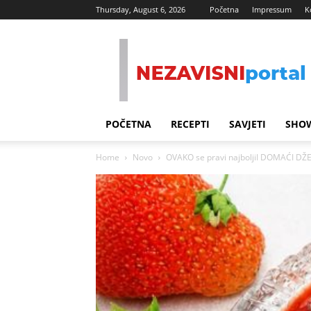
Thursday, August 6, 2026
Početna
Impressum
K
Nezavisni
Portal
POČETNA
RECEPTI
SAVJETI
SHOW
Home
Novo
OVAKO se pravi najboljiI DOMAĆI DŽ