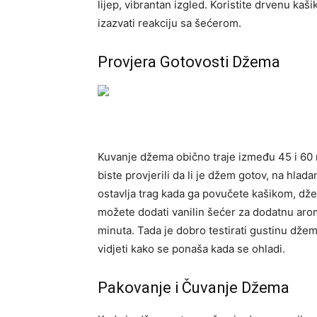
lijep, vibrantan izgled. Koristite drvenu kaš
izazvati reakciju sa šećerom.
Provjera Gotovosti Džema
Kuvanje džema obično traje između 45 i 60 m
biste provjerili da li je džem gotov, na hlada
ostavlja trag kada ga povučete kašikom, dž
možete dodati vanilin šećer za dodatnu aro
minuta. Tada je dobro testirati gustinu džema
vidjeti kako se ponaša kada se ohladi.
Pakovanje i Čuvanje Džema